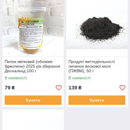
Пилок квітковий (обніжжя
Продукт життєдіяльності
бджолине) 2025 рік збирання
личинок воскової молі
Десналенд 100 г
(ПЖВМ), 50 г
В наявності
В наявності
79
139
₴
₴
Купити
Купити