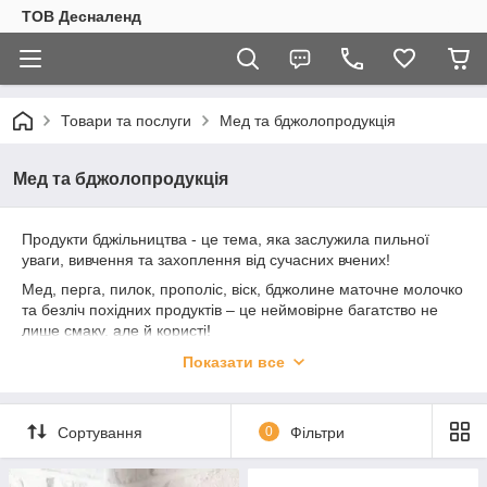
ТОВ Десналенд
Товари та послуги
Мед та бджолопродукція
Мед та бджолопродукція
Продукти бджільництва - це тема, яка заслужила пильної
уваги, вивчення та захоплення від сучасних вчених!
Мед, перга, пилок, прополіс, віск, бджолине маточне молочко
та безліч похідних продуктів – це неймовірне багатство не
лише смаку, але й користі!
Ми намагаємось відібрати найгідніших виробників та
Показати все
найактуальніші, дієві та затребувані товари українського
виробництва. Працюємо на пряму з виробниками і не
завищуємо роздрібні ціни, а дотримуємося рекомендованих.
Сортування
0
Фільтри
Тому можете сміливо замовляти у нас продукцію, що вас
зацікавила.