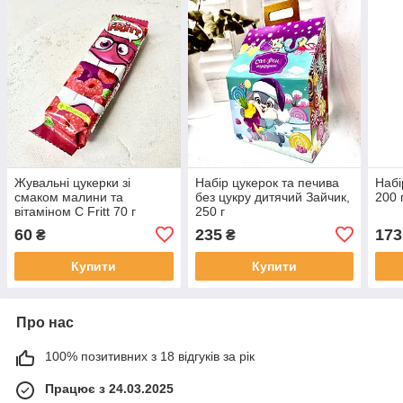
Жувальні цукерки зі
Набір цукерок та печива
Набі
смаком малини та
без цукру дитячий Зайчик,
200 
вітаміном С Fritt 70 г
250 г
60
235
173
₴
₴
Купити
Купити
Про нас
100% позитивних з 18 відгуків за рік
Працює з 24.03.2025