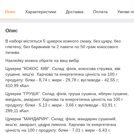
Опис
Характеристики
Доставка
Оплата
Умови п
Опис
В наборі міститься 5 цукерок кожного смаку, без цукру, без
глютену, без барвників та 2 пакети по 50 грам кокосового
печива.
Наклейку можна обрати на ваш вибір
Цукерки "КОКОС. КІВІ". Склад: фінік, кокосова стружка, ківі
сушене, кеш'ю. Харчова та енергетична цінність на 100 г
продукту: білки - 8,74 г, жири - 29,78 г, вуглеводи - 42,55 г;
410,99 кКал.
Цукерки "ГРУША". Склад: фінік, груша сушена, яблуко сушене,
мигдаль, амарант. Харчова та енергетична цінність на 100 г
продукту: білки - 5,13 г, жири - 3,66 г, вуглеводи - 63,91 г;
289,11 кКал.
Цукерки "МАНДАРИН". Склад: фінік, мандарин сушений,
кеш'ю, амарант, цедра лимона. Харчова та енергетична
цінність на 100 г продукту: білки - 7,01 г, жири - 6,43 г,