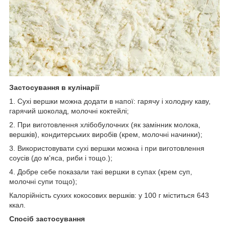
Застосування в кулінарії
1. Сухі вершки можна додати в напої: гарячу і холодну каву,
гарячий шоколад, молочні коктейлі;
2. При виготовлення хлібобулочних (як замінник молока,
вершків), кондитерських виробів (крем, молочні начинки);
3. Використовувати сухі вершки можна і при виготовлення
соусів (до м'яса, риби і тощо.);
4. Добре себе показали такі вершки в супах (крем суп,
молочні супи тощо);
Калорійність сухих кокосових вершків: у 100 г міститься 643
ккал.
Спосіб застосування