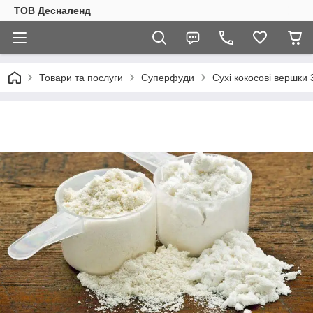
ТОВ Десналенд
Товари та послуги
Суперфуди
Сухі кокосові вершки 