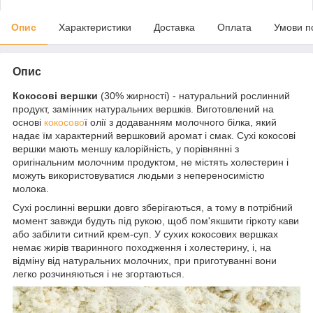
Опис
Характеристики
Доставка
Оплата
Умови п
Опис
Кокосові вершки
(30% жирності) - натуральний рослинний
продукт, замінник натуральних вершків. Виготовлений на
основі
кокосово
ї олії з додаванням молочного білка, який
надає їм характерний вершковий аромат і смак. Сухі кокосові
вершки мають меншу калорійність, у порівнянні з
оригінальним молочним продуктом, не містять холестерин і
можуть використовуватися людьми з непереносимістю
молока.
Сухі рослинні вершки довго зберігаються, а тому в потрібний
момент завжди будуть під рукою, щоб пом'якшити гіркоту кави
або забілити ситний крем-суп. У сухих кокосових вершках
немає жирів тваринного походження і холестерину, і, на
відміну від натуральних молочних, при приготуванні вони
легко розчиняються і не згортаються.