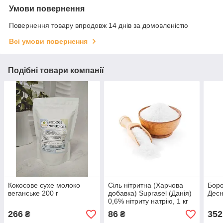
Умови повернення
Повернення товару впродовж 14 днів за домовленістю
Всі умови повернення
Подібні товари компанії
Кокосове сухе молоко
Сіль нітритна (Харчова
Бор
веганське 200 г
добавка) Suprasel (Данія)
Десн
0,6% нітриту натрію, 1 кг
266
86
352
₴
₴