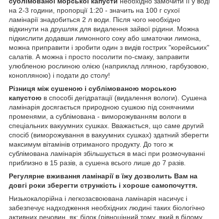
сублімованої морської капусти
необхідно замочити її у воді
на 2-3 години, пропорції 1:20 - значить на 100 г сухої
ламінарії знадобиться 2 л води. Після чого необхідно
відкинути на друшляк для видалення зайвої рідини. Можна
підкислити додавши лимонного соку або шматочки лимона,
можна приправити і зробити один з видів гострих "корейських"
салатів. А можна і просто посолити по-смаку, заправити
улюбленою рослиною олією (наприклад лляною, гарбузовою,
конопляною) і подати до столу!
Різниця між сушеною і сублімованою морською
капустою
в способі дегідратації (видалення вологи). Сушена
ламінарія досягається природною сушкою під сонячними
променями, а сублімована - виморожуванням вологи в
спеціальних вакуумних сушках. Вважається, що саме другий
спосіб (виморожування в вакуумних сушках) здатний зберегти
максимум вітамінів отриманого продукту. До того ж
сублімована ламінарія збільшується в масі при розмочуванні
приблизно в 15 разів, а сушена всього лише до 7 разів.
Регулярне вживання ламінарії в їжу дозволить Вам на
довгі роки зберегти стрункість і хороше самопочуття.
Низькокалорійна і легкозасвоювана ламінарія насичує і
забезпечує надходження необхідних людині таких біологічно
активних речовин, як: білок (рівноцінний тому, який в білому