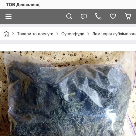
ТОВ Десналенд
Товари та послуги
Суперфуди
Ламінарія сублімован