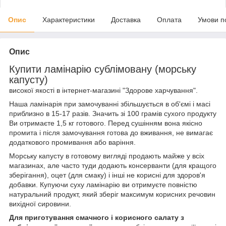
Опис
Характеристики
Доставка
Оплата
Умови п
Опис
Купити ламінарію сублімовану (морську
капусту)
високої якості в інтернет-магазині "Здорове харчування".
Наша ламінарія при замочуванні збільшується в об'ємі і масі
приблизно в 15-17 разів. Значить зі 100 грамів сухого продукту
Ви отримаєте 1,5 кг готового. Перед сушінням вона якісно
промита і після замочування готова до вживання, не вимагає
додаткового промивання або варіння.
Морську капусту в готовому вигляді продають майже у всіх
магазинах, але часто туди додають консерванти (для кращого
зберігання), оцет (для смаку) і інші не корисні для здоров'я
добавки. Купуючи суху ламінарію ви отримуєте повністю
натуральний продукт, який зберіг максимум корисних речовин
вихідної сировини.
Для приготування смачного і корисного салату з