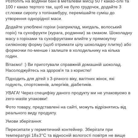
Розтопіть на водяній бані в металевій мисці 50 г какао-олії та
100 г какао тертого так, щоб не було грудочок, додайте 3
ст.ложки сиропу з топінамбуру, перемішайте суміш до
утворення однорідної маси.
Додайте улюблені горіхи (наприклад, мигдаль, волоський
горіх) та сухофрукти (курага, родзинки) за смаком. Шоколадну
масу з горіхами та сухофруктами влийте у прямокутну
силіконову форму (щоб отримати цілу шоколадну плитку) або
формочки по-менше і залиште в холодильнику на кілька
годин.
Вітаємо! :) Ви приготували справжній домашній шоколад.
Насолоджуйтесь на здоров'я та з користю!
Підходить для дітей з 3-річного віку, вагітних жінок, які
годують, спортсменів, алергіків, діабетиків.
УВАГА! Через специфіку даного продукту ми не упаковуємо в
zero-waste упаковки!
Фото товару, представлені на сайті, можуть відрізнятись від
реального виду продукту.
Умови зберігання:
Пересипати у герметичний контейнер. Зберігати при
температурі 18±3°С та відносній вологості повітря не вище