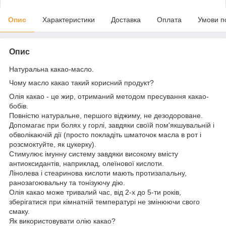
Опис
Характеристики
Доставка
Оплата
Умови п
Опис
Натуральна какао-масло.
Чому масло какао такий корисний продукт?
Олія какао - це жир, отриманий методом пресування какао-
бобів.
Повністю натуральне, першого віджиму, не дезодороване.
Допомагає при болях у горлі, завдяки своїй пом'якшувальній і
обволікаючій дії (просто покладіть шматочок масла в рот і
розсмоктуйте, як цукерку).
Стимулює імунну систему завдяки високому вмісту
антиоксидантів, наприклад, олеїнової кислоти.
Лінолева і стеаринова кислоти мають протизапальну,
ранозагоювальну та тонізуючу дію.
Олія какао може тривалий час, від 2-х до 5-ти років,
зберігатися при кімнатній температурі не змінюючи свого
смаку.
Як використовувати олію какао?