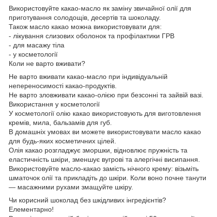
Використовуйте какао-масло як заміну звичайної олії для
приготування солодощів, десертів та шоколаду.
Також масло какао можна використовувати для:
- лікування слизових оболонок та профілактики ГРВ
- для масажу тіла
- у косметології
Коли не варто вживати?
Не варто вживати какао-масло при індивідуальній
непереносимості какао-продуктів.
Не варто зловживати какао-олією при безсонні та зайвій вазі.
Використання у косметології
У косметології олію какао використовують для виготовлення
кремів, мила, бальзамів для губ.
В домашніх умовах ви можете використовувати масло какао
для будь-яких косметичних цілей.
Олія какао розгладжує зморшки, відновлює пружність та
еластичність шкіри, зменшує вугрові та алергічні висипання.
Використовуйте масло-какао замість нічного крему: візьміть
шматочок олії та прикладіть до шкіри. Коли воно почне танути
— масажними рухами змащуйте шкіру.
Чи корисний шоколад без шкідливих інгредієнтів?
Елементарно!