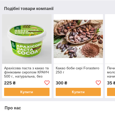
Подібні товари компанії
Арахісова паста з какао та
Какао боби сирі Forastero
Печи
фініковим сиропом КРАНЧ
250 г
моло
500 г., натуральна, без
начи
доданого цукру COCOA
225
300
35
₴
₴
Купити
Купити
Про нас