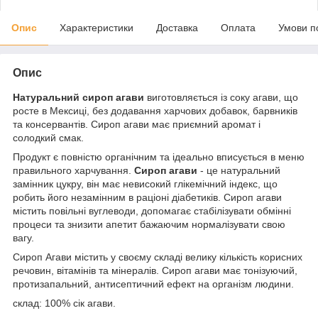
Опис
Характеристики
Доставка
Оплата
Умови п
Опис
Натуральний сироп агави
виготовляється із соку агави, що
росте в Мексиці, без додавання харчових добавок, барвників
та консервантів. Сироп агави має приємний аромат і
солодкий смак.
Продукт є повністю органічним та ідеально вписується в меню
правильного харчування.
Сироп агави
- це натуральний
замінник цукру, він має невисокий глікемічний індекс, що
робить його незамінним в раціоні діабетиків. Сироп агави
містить повільні вуглеводи, допомагає стабілізувати обмінні
процеси та знизити апетит бажаючим нормалізувати свою
вагу.
Сироп Агави містить у своєму складі велику кількість корисних
речовин, вітамінів та мінералів. Сироп агави має тонізуючий,
протизапальний, антисептичний ефект на організм людини.
склад: 100% сік агави.