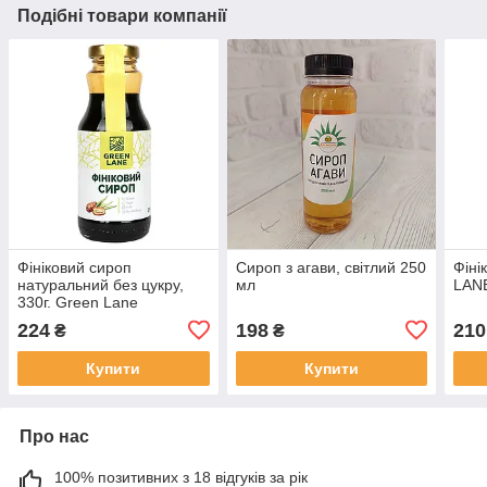
Подібні товари компанії
Фініковий сироп
Сироп з агави, світлий 250
Фіні
натуральний без цукру,
мл
LANE
330г. Green Lane
224
198
210
₴
₴
Купити
Купити
Про нас
100% позитивних з 18 відгуків за рік