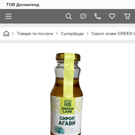
ТОВ Десналенд
Товари та послуги
Суперфуди
Сироп агави GREEN 