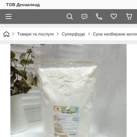
ТОВ Десналенд
Товари та послуги
Суперфуди
Сухе незбиране молок