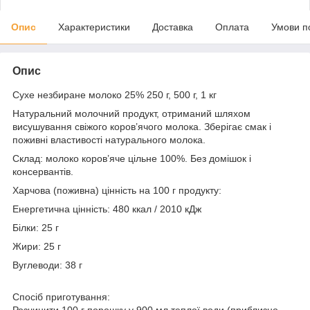
Опис
Характеристики
Доставка
Оплата
Умови п
Опис
Сухе незбиране молоко 25% 250 г, 500 г, 1 кг
Натуральний молочний продукт, отриманий шляхом
висушування свіжого коров’ячого молока. Зберігає смак і
поживні властивості натурального молока.
Склад: молоко коров’яче цільне 100%. Без домішок і
консервантів.
Харчова (поживна) цінність на 100 г продукту:
Енергетична цінність: 480 ккал / 2010 кДж
Білки: 25 г
Жири: 25 г
Вуглеводи: 38 г
Спосіб приготування:
Розчинити 100 г порошку у 900 мл теплої води (приблизно