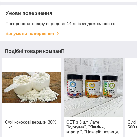
Умови повернення
Повернення товару впродовж 14 днів за домовленістю
Всі умови повернення
Подібні товари компанії
Сухі кокосові вершки 30%
СЕТ з 3 шт. Лате
Сухі
1 кг
"Куркума", "Ячмінь,
500 
кориця", "Цикорій, кориця,
чайна троянда"