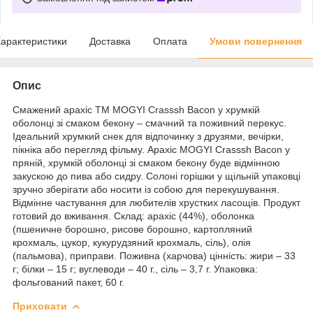
арактеристики
Доставка
Оплата
Умови повернення
Опис
Смажений арахіс ТМ MOGYI Crasssh Bacon у хрумкій
оболонці зі смаком бекону – смачний та поживний перекус.
Ідеальний хрумкий снек для відпочинку з друзями, вечірки,
пікніка або перегляд фільму. Арахіс MOGYI Crasssh Bacon у
пряній, хрумкій оболонці зі смаком бекону буде відмінною
закускою до пива або сидру. Солоні горішки у щільній упаковці
зручно зберігати або носити із собою для перекушування.
Відмінне частування для любителів хрустких ласощів. Продукт
готовий до вживання. Склад: арахіс (44%), оболонка
(пшеничне борошно, рисове борошно, картопляний
крохмаль, цукор, кукурудзяний крохмаль, сіль), олія
(пальмова), приправи. Поживна (харчова) цінність: жири – 33
г; білки – 15 г; вуглеводи – 40 г., сіль – 3,7 г. Упаковка:
фольгований пакет, 60 г.
Приховати