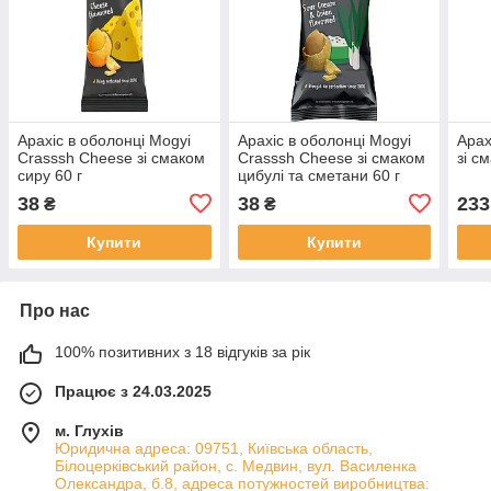
Арахіс в оболонці Mogyi
Арахіс в оболонці Mogyi
Арах
Crasssh Cheese зі смаком
Crasssh Cheese зі смаком
зі с
сиру 60 г
цибулі та сметани 60 г
38
38
233
₴
₴
Купити
Купити
Про нас
100% позитивних з 18 відгуків за рік
Працює з 24.03.2025
м. Глухів
Юридична адреса: 09751, Київська область,
Білоцерківський район, с. Медвин, вул. Василенка
Олександра, б.8, адреса потужностей виробництва: