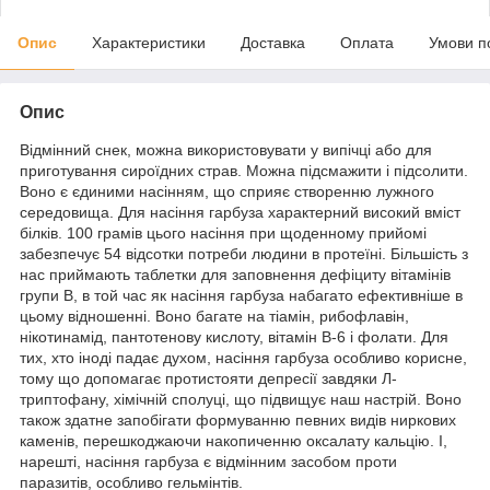
Опис
Характеристики
Доставка
Оплата
Умови п
Опис
Відмінний снек, можна використовувати у випічці або для
приготування сироїдних страв. Можна підсмажити і підсолити.
Воно є єдиними насінням, що сприяє створенню лужного
середовища. Для насіння гарбуза характерний високий вміст
білків. 100 грамів цього насіння при щоденному прийомі
забезпечує 54 відсотки потреби людини в протеїні. Більшість з
нас приймають таблетки для заповнення дефіциту вітамінів
групи В, в той час як насіння гарбуза набагато ефективніше в
цьому відношенні. Воно багате на тіамін, рибофлавін,
нікотинамід, пантотенову кислоту, вітамін В-6 і фолати. Для
тих, хто іноді падає духом, насіння гарбуза особливо корисне,
тому що допомагає протистояти депресії завдяки Л-
триптофану, хімічній сполуці, що підвищує наш настрій. Воно
також здатне запобігати формуванню певних видів ниркових
каменів, перешкоджаючи накопиченню оксалату кальцію. І,
нарешті, насіння гарбуза є відмінним засобом проти
паразитів, особливо гельмінтів.