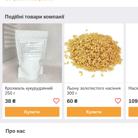
Подібні товари компанії
Крохмаль кукурудзяний
Льону золотистого насіння
Насі
250 г
300 г
38
60
109
₴
₴
Купити
Купити
Про нас