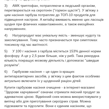
3) АМК триптофан, потрапляючи в людський організм,
перетворюється на серотонін (“гормон щастя”). У зв'язку з
цим насіння гарбуза потрапляє до ТОП-10 продуктів для
підвищення настрою. А китайці вживають жменю цих ласощів
щодня при фізичних навантаженнях, а також емоційних
напруженнях.
4) Натурпродукт має унікальну якість - зменшує нудоту та
заколисування. Тому часто призначається при симптомах
токсикозу під час вагітності.
5) У 100 г насіння з гарбуза міститься 153% денної норми
фосфору. А це у 2,5 рази більше, ніж у рибі. Така рекордна
кількість покращує мозкову діяльність і допомагає “швидше
розуміти”.
6) Гарбузове насіння – це один із кращих
антипаразитарних засобів, у зв'язку з цим фактом особливо
актуально включати їх у щоденний раціон дітей.
Купити гарбузове насіння очищене - в інтернет-магазині
"Здорове харчування" означає отримати якісний продукт за
адекватною ціною. Відмінний снек можна використовувати у
випічці або для приготування сироїдчих страв. Можна
підсмажити та підсолити. Вони є єдиним насінням, що