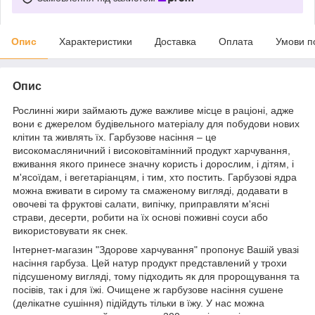
Опис
Характеристики
Доставка
Оплата
Умови п
Опис
Рослинні жири займають дуже важливе місце в раціоні, адже
вони є джерелом будівельного матеріалу для побудови нових
клітин та живлять їх. Гарбузове насіння – це
високомасляничний і високовітамінний продукт харчування,
вживання якого принесе значну користь і дорослим, і дітям, і
м'ясоїдам, і вегетаріанцям, і тим, хто постить. Гарбузові ядра
можна вживати в сирому та смаженому вигляді, додавати в
овочеві та фруктові салати, випічку, приправляти м'ясні
страви, десерти, робити на їх основі поживні соуси або
використовувати як снек.
Інтернет-магазин "Здорове харчування" пропонує Вашій увазі
насіння гарбуза. Цей натур продукт представлений у трохи
підсушеному вигляді, тому підходить як для пророщування та
посівів, так і для їжі. Очищене ж гарбузове насіння сушене
(делікатне сушіння) підійдуть тільки в їжу. У нас можна