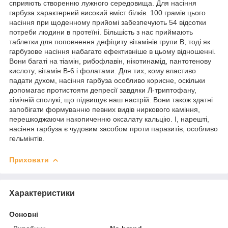
сприяють створенню лужного середовища. Для насіння
гарбуза характерний високий вміст білків. 100 грамів цього
насіння при щоденному прийомі забезпечують 54 відсотки
потреби людини в протеїні. Більшість з нас приймають
таблетки для поповнення дефіциту вітамінів групи В, тоді як
гарбузове насіння набагато ефективніше в цьому відношенні.
Вони багаті на тіамін, рибофлавін, нікотинамід, пантотенову
кислоту, вітамін В-6 і фолатами. Для тих, кому властиво
падати духом, насіння гарбуза особливо корисне, оскільки
допомагає протистояти депресії завдяки Л-триптофану,
хімічній сполукі, що підвищує наш настрій. Вони також здатні
запобігати формуванню певних видів ниркового каміння,
перешкоджаючи накопиченню оксалату кальцію. І, нарешті,
насіння гарбуза є чудовим засобом проти паразитів, особливо
гельмінтів.
Приховати
Характеристики
Основні