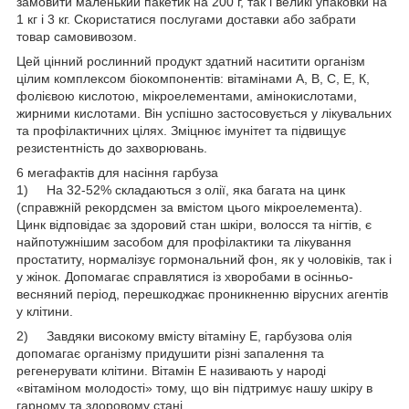
замовити маленький пакетик на 200 г, так і великі упаковки на
1 кг і 3 кг. Скористатися послугами доставки або забрати
товар самовивозом.
Цей цінний рослинний продукт здатний наситити організм
цілим комплексом біокомпонентів: вітамінами А, В, С, Е, К,
фолієвою кислотою, мікроелементами, амінокислотами,
жирними кислотами. Він успішно застосовується у лікувальних
та профілактичних цілях. Зміцнює імунітет та підвищує
резистентність до захворювань.
6 мегафактів для насіння гарбуза
1) На 32-52% складаються з олії, яка багата на цинк
(справжній рекордсмен за вмістом цього мікроелемента).
Цинк відповідає за здоровий стан шкіри, волосся та нігтів, є
найпотужнішим засобом для профілактики та лікування
простатиту, нормалізує гормональний фон, як у чоловіків, так і
у жінок. Допомагає справлятися із хворобами в осінньо-
весняний період, перешкоджає проникненню вірусних агентів
у клітини.
2) Завдяки високому вмісту вітаміну Е, гарбузова олія
допомагає організму придушити різні запалення та
регенерувати клітини. Вітамін Е називають у народі
«вітаміном молодості» тому, що він підтримує нашу шкіру в
гарному та здоровому стані.