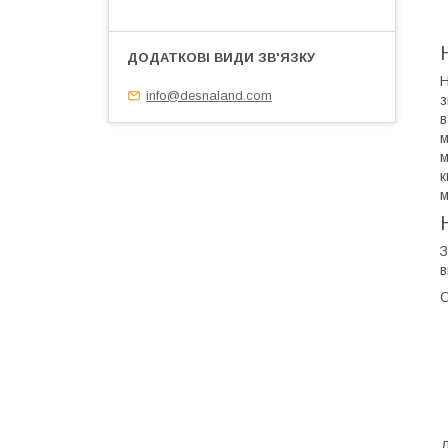
Н
info@desnaland.com
з
в
м
м
к
м
З
в
О
Д