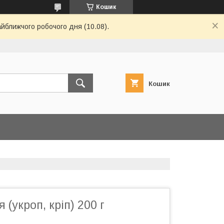
Кошик
айближчого робочого дня (10.08).
Кошик
 (укроп, кріп) 200 г