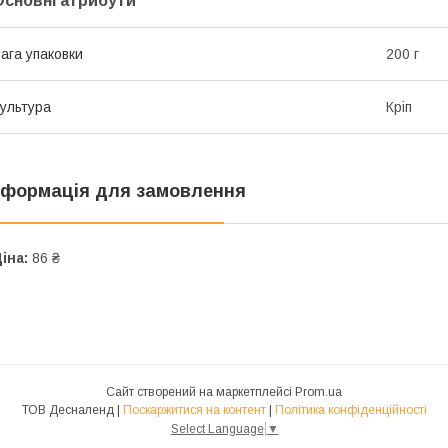
Основні атрибути
ага упаковки
200 г
ультура
Кріп
нформація для замовлення
іна:
86 ₴
Сайт створений на маркетплейсі
Prom.ua
ТОВ Десналенд |
Поскаржитися на контент
|
Політика конфіденційності
Select Language
▼