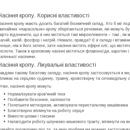
Насіння кропу. Корисні властивості
асіння кропу мають досить багатий біохімічний склад. Хто б міг п
вичайних «парасольок» кропу зберігаються речовини, які можуть б
арто відзначити, що в них містяться такі мікроелементи – такі , як м
агній, калій, фосфор і натрій. Немало, правда? Є в складі і вітаміни: 
енше, ніж в його зелені, зате насіння містять ефірні олії, що містят
ислоти. Також в кроповому насінні містяться флавоноїди, каротин і
аленької насінини.
Насіння кропу. Лікувальні властивості
авдяки такому багатому складу, насіння кропу застосовується в ме
пливає на серцево-судинну, травну, кровотворну та сечовидільну 
тже, насіння кропу можуть:
Нормалізувати кров'яний тиск
Позбавити безсоння, заспокоїти
Полегшити метеоризм, активізувати перистальтику кишківника
Благотворно вплинути на роботу серця
Вивести шлаки і токсини
Налагодити роботу шлунково-кишкового тракту, вплинути на в
авайте поговоримо про те, за яких проблем ми можемо застосовува