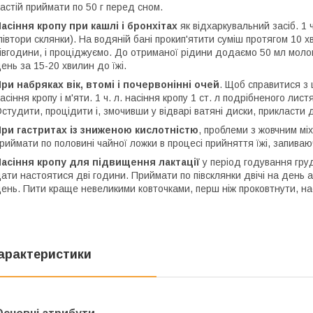
астій приймати по 50 г перед сном.
асіння кропу при кашлі і бронхітах
як відхаркувальний засіб. 1 
півтори склянки). На водяній бані прокип'ятити суміш протягом 10 
івгодини, і проціджуємо. До отриманої рідини додаємо 50 мл молока
ень за 15-20 хвилин до їжі.
ри набряках вік, втомі і почервонінні очей
. Щоб справитися з
асіння кропу і м'яти. 1 ч. л. насіння кропу 1 ст. л подрібненого лис
студити, процідити і, змочивши у відварі ватяні диски, прикласти д
ри гастритах із зниженою кислотністю
, проблеми з жовчним міх
риймати по половині чайної ложки в процесі прийняття їжі, запива
асіння кропу для підвищення лактації
у період годування груд
ати настоятися дві години. Приймати по півсклянки двічі на день аб
ень. Пити краще невеликими ковточками, перш ніж проковтнути, на
арактеристики