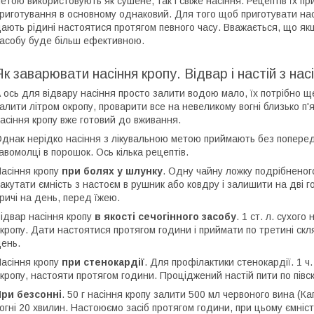
етою використовують як сушене, так і свіже насіння. Рецептів їх п
риготування в основному однаковий. Для того щоб приготувати наст
ають рідині настоятися протягом певного часу. Вважається, що як
асобу буде більш ефективною.
Як заварювати насіння кропу. Відвар і настій з нас
 ось для відвару насіння просто залити водою мало, їх потрібно щ
алити літром окропу, проварити все на невеликому вогні близько п'
асіння кропу вже готовий до вживання.
днак нерідко насіння з лікувальною метою приймають без поперед
авомолці в порошок. Ось кілька рецептів.
асіння кропу
при болях у шлунку
. Одну чайну ложку подрібненог
акутати ємність з настоєм в рушник або ковдру і залишити на дві г
ричі на день, перед їжею.
ідвар насіння кропу
в якості сечогінного засобу
. 1 ст. л. сухого
кропу. Дати настоятися протягом години і приймати по третині скля
ень.
асіння кропу
при стенокардії
. Для профілактики стенокардії. 1 
кропу, настояти протягом години. Проціджений настій пити по півс
ри безсонні
. 50 г насіння кропу залити 500 мл червоного вина (Ка
огні 20 хвилин. Настоюємо засіб протягом години, при цьому ємніс