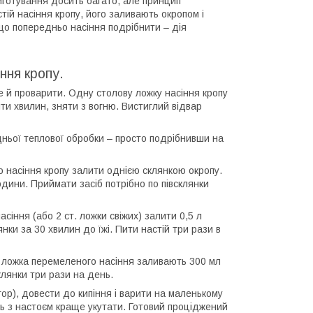
риготування досить багато, але принцип
ій насіння кропу, його заливають окропом і
що попередньо насіння подрібнити – дія
іння кропу.
е й проварити. Одну столову ложку насіння кропу
яти хвилин, зняти з вогню. Вистиглий відвар
ньої теплової обробки – просто подрібнивши на
о насіння кропу залити однією склянкою окропу.
одини. Приймати засіб потрібно по півсклянки
 насіння (або 2 ст. ложки свіжих) залити 0,5 л
нки за 30 хвилин до їжі. Пити настій три рази в
ч. ложка перемеленого насіння заливають 300 мл
клянки три рази на день.
гор), довести до кипіння і варити на маленькому
ть з настоєм краще укутати. Готовий проціджений