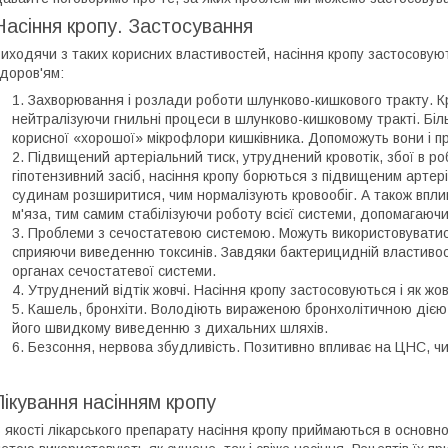
Насіння кропу. Застосування
иходячи з таких корисних властивостей, насіння кропу застосовую
доров'ям:
Захворювання і розлади роботи шлунково-кишкового тракту. К
нейтралізуючи гнильні процеси в шлунково-кишковому тракті. Бі
корисної «хорошої» мікрофлори кишківника. Допоможуть вони і п
Підвищений артеріальний тиск, утруднений кровотік, збої в ро
гіпотензивний засіб, насіння кропу борються з підвищеним арте
судинам розширитися, чим нормалізують кровообіг. А також впл
м'яза, тим самим стабілізуючи роботу всієї системи, допомагаючи 
Проблеми з сечостатевою системою. Можуть використовуватися 
сприяючи виведенню токсинів. Завдяки бактерицидній властиво
органах сечостатевої системи.
Утруднений відтік жовчі. Насіння кропу застосовуються і як жов
Кашель, бронхіти. Володіють вираженою бронхолітичною дією
його швидкому виведенню з дихальних шляхів.
Безсоння, нервова збудливість. Позитивно впливає на ЦНС, ч
Лікування насінням кропу
 якості лікарського препарату насіння кропу приймаються в основном