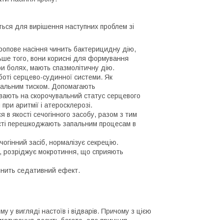
ться для вирішення наступних проблем зі
ропове насіння чинить бактерицидну дію,
льше того, вони корисні для формування
ри болях, мають спазмолітичну дію.
боті серцево-судинної системи. Як
ріальним тиском. Допомагають
ивають на скорочувальний статус серцевого
при аритмії і атеросклерозі.
в якості сечогінного засобу, разом з тим
сті перешкоджають запальним процесам в
чогінний засіб, нормалізує секрецію.
, розріджує мокротиння, що сприяють
инить седативний ефект.
у у вигляді настоїв і відварів. Причому з цією