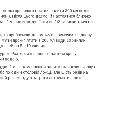
ч. ложка кропового насіння залити 300 мл води
хвилин. Після цього даємо їй настоятися близько
 і 1 ч. ложку меду. Пити по 1/3 склянки тричі на
 цією проблемою допоможуть примочки з відвару
тя м'яти прокип'ятити в 200 мл води 10 хвилин.
о очей на 5 - 10 хвилин.
уром. Розтерти в порошок насіння кропу і
ючи водою.
дю. 1 ст. ложку насіння залити склянкою окропу і
о по одній столовій ложці, але шість разів на
стій рекомендують трохи потримати в роті.