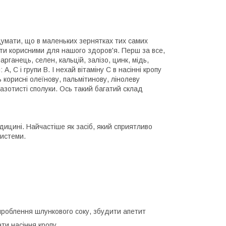
одумати, що в маленьких зернятках тих самих
ути корисними для нашого здоров'я. Перш за все,
арганець, селен, кальцій, залізо, цинк, мідь,
А, С і групи В. І нехай вітаміну С в насінні кропу
ь корисні олеїнову, пальмітинову, лінолеву
 азотисті сполуки. Ось такий багатий склад
дицині. Найчастіше як засіб, який сприятливо
системи.
ироблення шлункового соку, збудити апетит
ти насіння кропу.