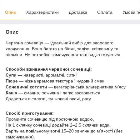
Опис
Характеристики
Доставка
Оплата
Умови п
Опис
Червона сочевиця — ідеальний вибір для здорового
харчування. Вона багата на білки, залізо, клітковину та
вітаміни. Не потребує замочування та швидко готується.
Способи вживання червоної сочевиці:
Супи
— наваристі, ароматні, ситні
Пюре
— ніжна кремова текстура і чудовий смак
Сочевичні котлети
— вегетаріанська альтернатива м’ясу
Каша
— смачна, поживна і легко засвоюється
Додається в салати, тушковані овочі, рагу
Спосіб приготування:
Промийте сочевицю під проточною водою.
На 1 склянку сочевиці додайте 2–2,5 склянки води.
Варіть на повільному вогні 15–20 хвилин до м’якості (без
замочування).