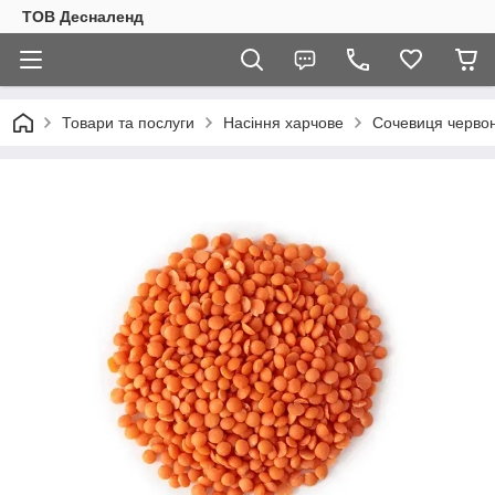
ТОВ Десналенд
Товари та послуги
Насіння харчове
Сочевиця червон