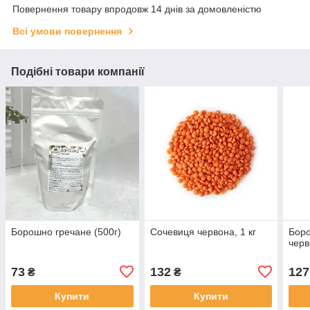
Повернення товару впродовж 14 днів за домовленістю
Всі умови повернення
Подібні товари компанії
Борошно гречане (500г)
Сочевиця червона, 1 кг
Боро
черв
73
132
127
₴
₴
Купити
Купити