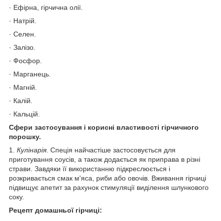
· Ефірна, гірчична олії.
· Натрій.
· Селен.
· Залізо.
· Фосфор.
· Марганець.
· Магній.
· Калій.
· Кальцій.
Сфери застосування і корисні властивості гірчичного
порошку.
1.
Кулінарія
. Спеція найчастіше застосовується для
приготування соусів, а також додається як приправа в різні
страви. Завдяки її використанню підкреслюється і
розкривається смак м'яса, риби або овочів. Вживання гірчиці
підвищує апетит за рахунок стимуляції виділення шлункового
соку.
Рецепт домашньої гірчиці: