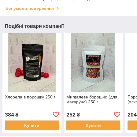
Всі умови повернення
Подібні товари компанії
Хлорела в порошку 250 г
Мигдалеве борошно (для
Поро
макарунс) 250 г
(яск
384
252
204
₴
₴
Купити
Купити