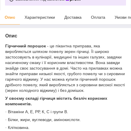
Опис
Характеристики
Доставка
Оплата
Умови п
Опис
Гірчичний порошок
- це пікантна приправа, яка
виробляється шляхом помелу зерен гірчиці. Її широко
застосовують в кулінарії, медицині та інших галузях, завдяки
насиченому смаку і її корисним властивостям. Вона завжди
знайде своє застосування в домі. Часто на прилавках можна
знайти приправи низької якості, грубого помелу чи з сировини
гарячого віджиму. У нас можна купити гірчичний порошок
дрібного помелу, який виробляється з сировини високої якості
(зерен холодного віджиму) і без домішок.
У своєму складі гірчиця містить безліч корисних
компонентів.
· Вітаміни А, Е, РР, К, С і групи В.
· Білки, жири, вуглеводи, амінокислоти.
· Клітковина.