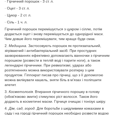
· Гірчичний порошок - 3 ст. л.
· Оцет - 3 ст. л.
· Цукор - 2 ст. л.
· Сіль - 1 ч. л.
Гірчичний порошок перемішується з цукром і сіллю, потім
додається оцет і знову перемішується до однорідної маси.
Чим довше його перемішувати, тим краще буде смак.
2.
Медицина.
Застосовують порошок як протизапальний,
зігріваючий і антибактеріальний засіб. При простудних
захворюваннях ефективно допомагають ванночки з гірчичним
порошком (розвести в теплій воді і парити ноги), а також
легендарні гірчичники. При ревматизмі, ударах або
розтягненнях можна використовувати розтирку з цим
продуктом. Гіппократ писав про гірчиці, що з її допомогою
можна вилікувати кашель, зняти біль в м'язах і поліпшити
апетит.
3.
Косметологія
. Втирання гірчичного порошку в голову
(обов'язково змити) стимулює ріст волосся. Також його
додають в косметичні маски. Гірчиця очищає і тонізує шкіру.
4.
Дім, сад, город
. Для боротьби з шкідливими комахами в
саду і на городі гірчичний порошок необхідно розвести водою