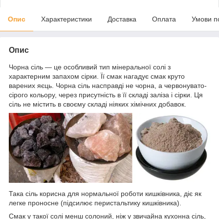
Опис
Характеристики
Доставка
Оплата
Умови п
Опис
Чорна сіль — це особливий тип мінеральної солі з
характерним запахом сірки. Її смак нагадує смак круто
варених яєць. Чорна сіль насправді не чорна, а червонувато-
сірого кольору, через присутність в її складі заліза і сірки. Ця
сіль не містить в своєму складі ніяких хімічних добавок.
Така сіль корисна для нормальної роботи кишківника, діє як
легке проносне (підсилює перистальтику кишківника).
Смак у такої солі менш солоний, ніж у звичайна кухонна сіль,