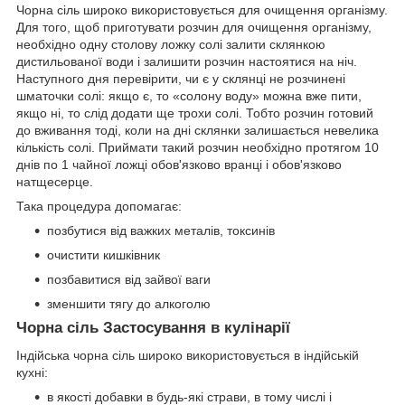
Чорна сіль широко використовується для очищення організму.
Для того, щоб приготувати розчин для очищення організму,
необхідно одну столову ложку солі залити склянкою
дистильованої води і залишити розчин настоятися на ніч.
Наступного дня перевірити, чи є у склянці не розчинені
шматочки солі: якщо є, то «солону воду» можна вже пити,
якщо ні, то слід додати ще трохи солі. Тобто розчин готовий
до вживання тоді, коли на дні склянки залишається невелика
кількість солі. Приймати такий розчин необхідно протягом 10
днів по 1 чайної ложці обов'язково вранці і обов'язково
натщесерце.
Така процедура допомагає:
позбутися від важких металів, токсинів
очистити кишківник
позбавитися від зайвої ваги
зменшити тягу до алкоголю
Чорна сіль Застосування в кулінарії
Індійська чорна сіль широко використовується в індійській
кухні:
в якості добавки в будь-які страви, в тому числі і