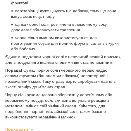
фруктові
вегетаріанці дуже цінують цю добавку, тому що вона
імітує смак яєць і тофу
щіпка чорної солі, розчинена в лимонному соку,
допомагає збалансувати травлення
чорна сіль з кмином використовується для
приготування соусів для пряних фруктів, салатів з курки
або бобових
Єдиним недоліком чорної солі є невеликий яєчний присмак,
але в поєднанні з іншими спеціями він стає непомітним.
Порада!
Суміш чорної солі і червоного перцю надає
свіжим фруктам (бананам чи яблукам) неповторний і
незвичайний смак. Таку страву варто спробувати навіть в
якості гарніру до м'ясних страв.
Чорну сіль рекомендовано зберігати у дерев'яному або
керамічному посуді, оскільки вона вступає в реакцію з
металом і змінює свій хімічний склад. Крім того, для
подрібнення чорної гімалайської солі, також бажано
використовувати керамічний млинок.
Приховати