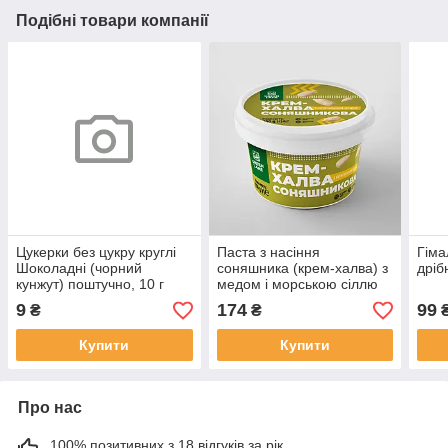
Подібні товари компанії
Цукерки без цукру круглі
Паста з насіння
Гіма
Шоколадні (чорний
соняшника (крем-халва) з
дріб
кунжут) поштучно, 10 г
медом і морською сіллю
350 г., без доданого цукру,
9
174
99
₴
₴
консервантів
Купити
Купити
Про нас
100% позитивних з 18 відгуків за рік