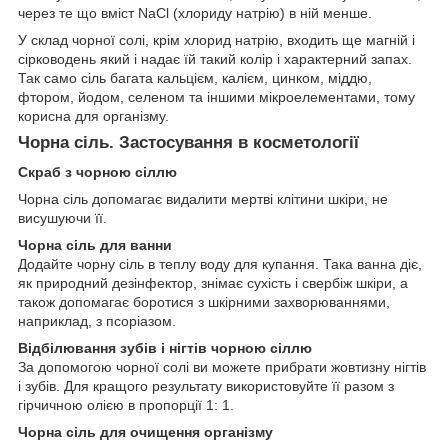
через те що вміст NaCl (хлориду натрію) в ній менше.
У склад чорної солі, крім хлорид натрію, входить ще магній і
сірководень який і надає їй такий колір і характерний запах.
Так само сіль багата кальцієм, калієм, цинком, міддю,
фтором, йодом, селеном та іншими мікроелементами, тому
корисна для організму.
Чорна сіль. Застосування в косметології
Скраб з чорною сіллю
Чорна сіль допомагає видалити мертві клітини шкіри, не
висушуючи її.
Чорна сіль для ванни
Додайте чорну сіль в теплу воду для купання. Така ванна діє,
як природний дезінфектор, знімає сухість і свербіж шкіри, а
також допомагає боротися з шкірними захворюваннями,
наприклад, з псоріазом.
Відбілювання зубів і нігтів чорною сіллю
За допомогою чорної солі ви можете прибрати жовтизну нігтів
і зубів. Для кращого результату використовуйте її разом з
гірчичною олією в пропорції 1: 1.
Чорна сіль для очищення організму