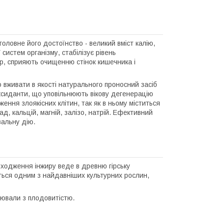
оловне його достоїнство - великий вміст калію,
систем організму, стабілізує рівень
ир, сприяють очищенню стінок кишечника і
 вживати в якості натурального проносний засіб
иоксиданти, що уповільнюють вікову дегенерацію
ення злоякісних клітин, так як в ньому міститься
д, кальцій, магній, залізо, натрій. Ефективний
вальну дію.
походження інжиру веде в древню гірську
ться одним з найдавніших культурних рослин,
іювали з плодовитістю.