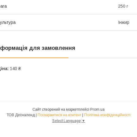
ага
250 г
ультура
Інжир
нформація для замовлення
іна:
140 ₴
Сайт створений на маркетплейсі
Prom.ua
ТОВ Десналенд |
Поскаржитися на контент
|
Політика конфіденційності
Select Language
▼