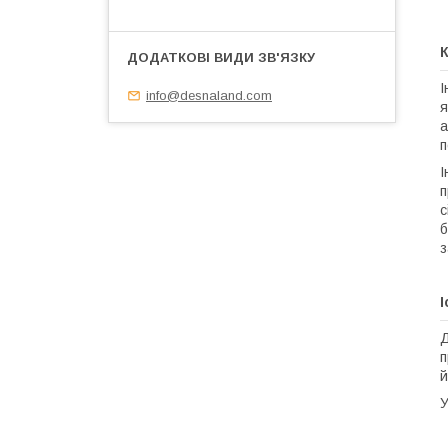
К
І
info@desnaland.com
я
а
п
І
п
с
б
з
Д
п
й
У