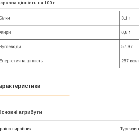
арчова цінність на 100 г
Білки
3,1 г
Жири
0,8 г
Вуглеводи
57,9 г
Енергетична цінність
257 ккал
арактеристики
Основні атрибути
раїна виробник
Туреччи