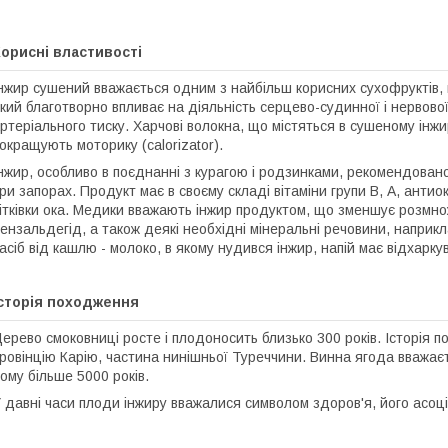
орисні властивості
нжир сушений вважається одним з найбільш корисних сухофруктів, г
кий благотворно впливає на діяльність серцево-судинної і нервової 
ртеріального тиску. Харчові волокна, що містяться в сушеному інж
окращують моторику (calorizator).
нжир, особливо в поєднанні з курагою і родзинками, рекомендовано
ри запорах. Продукт має в своєму складі вітаміни групи В, А, ант
ітківки ока. Медики вважають інжир продуктом, що зменшує розмнож
ензальдегід, а також деякі необхідні мінеральні речовини, наприкла
асіб від кашлю - молоко, в якому нудився інжир, напій має відхарку
Історія походження
ерево смоковниці росте і плодоносить близько 300 років. Історія 
ровінцію Карію, частина нинішньої Туреччини. Винна ягода вважає
ому більше 5000 років.
 давні часи плоди інжиру вважалися символом здоров'я, його асоц