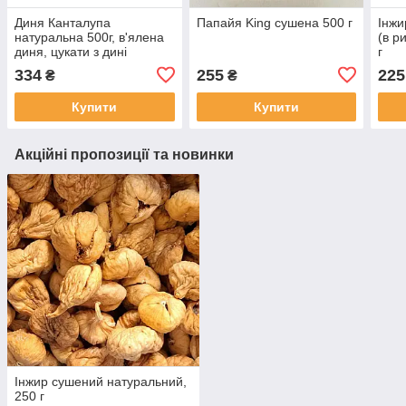
Диня Канталупа
Папайя King сушена 500 г
Інжи
натуральна 500г, в'ялена
(в р
диня, цукати з дині
г
334
255
225
₴
₴
Купити
Купити
Акційні пропозиції та новинки
Інжир сушений натуральний,
250 г