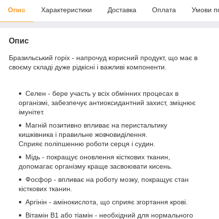
Опис
Характеристики
Доставка
Оплата
Умови п
Опис
Бразильський горіх - напрочуд корисний продукт, що має в
своєму складі дуже рідкісні і важливі компоненти.
Селен - бере участь у всіх обмінних процесах в
організмі, забезпечує антиоксидантний захист, зміцнює
імунітет.
Магній позитивно впливає на перистальтику
кишківника і правильне жовчовиділення.
Сприяє поліпшенню роботи серця і судин.
Мідь - покращує оновлення кісткових тканин,
допомагає організму краще засвоювати кисень.
Фосфор - впливає на роботу мозку, покращує стан
кісткових тканин.
Аргінін - амінокислота, що сприяє згортання крові.
Вітамін В1 або тіамін - необхідний для нормального