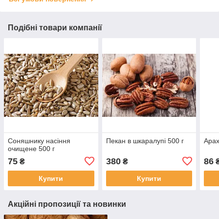
Подібні товари компанії
Соняшнику насіння
Пекан в шкаралупі 500 г
Арах
очищене 500 г
75
380
86
₴
₴
Купити
Купити
Акційні пропозиції та новинки