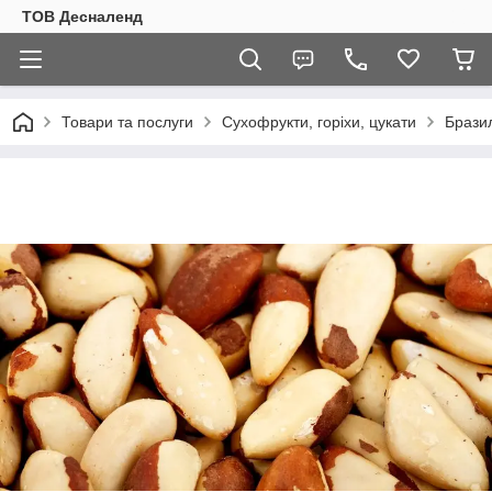
ТОВ Десналенд
Товари та послуги
Сухофрукти, горіхи, цукати
Бразил