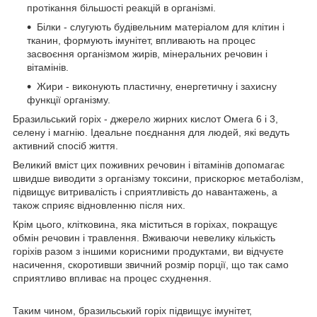
протікання більшості реакцій в організмі.
Білки - слугують будівельним матеріалом для клітин і
тканин, формують імунітет, впливають на процес
засвоєння організмом жирів, мінеральних речовин і
вітамінів.
Жири - виконують пластичну, енергетичну і захисну
функції організму.
Бразильський горіх - джерело жирних кислот Омега 6 і 3,
селену і магнію. Ідеальне поєднання для людей, які ведуть
активний спосіб життя.
Великий вміст цих поживних речовин і вітамінів допомагає
швидше виводити з організму токсини, прискорює метаболізм,
підвищує витривалість і сприятливість до навантажень, а
також сприяє відновленню після них.
Крім цього, клітковина, яка міститься в горіхах, покращує
обмін речовин і травлення. Вживаючи невелику кількість
горіхів разом з іншими корисними продуктами, ви відчуєте
насичення, скоротивши звичний розмір порції, що так само
сприятливо впливає на процес схуднення.
Таким чином, бразильський горіх підвищує імунітет,