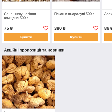
Соняшнику насіння
Пекан в шкаралупі 500 г
Арах
очищене 500 г
75
380
86
₴
₴
Купити
Купити
Акційні пропозиції та новинки