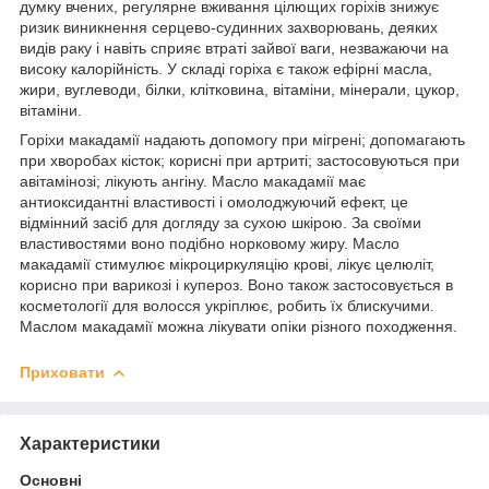
думку вчених, регулярне вживання цілющих горіхів знижує
ризик виникнення серцево-судинних захворювань, деяких
видів раку і навіть сприяє втраті зайвої ваги, незважаючи на
високу калорійність. У складі горіха є також ефірні масла,
жири, вуглеводи, білки, клітковина, вітаміни, мінерали, цукор,
вітаміни.
Горіхи макадамії надають допомогу при мігрені; допомагають
при хворобах кісток; корисні при артриті; застосовуються при
авітамінозі; лікують ангіну. Масло макадамії має
антиоксидантні властивості і омолоджуючий ефект, це
відмінний засіб для догляду за сухою шкірою. За своїми
властивостями воно подібно норковому жиру. Масло
макадамії стимулює мікроциркуляцію крові, лікує целюліт,
корисно при варикозі і купероз. Воно також застосовується в
косметології для волосся укріплює, робить їх блискучими.
Маслом макадамії можна лікувати опіки різного походження.
Приховати
Характеристики
Основні