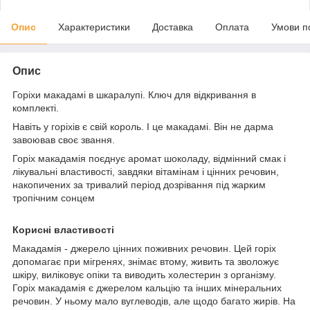
Опис
Характеристики
Доставка
Оплата
Умови п
Опис
Горіхи макадамі в шкаралупі. Ключ для відкривання в
комплекті.
Навіть у горіхів є свій король. І це макадамі. Він не дарма
завоював своє звання.
Горіх макадамія поєднує аромат шоколаду, відмінний смак і
лікувальні властивості, завдяки вітамінам і цінних речовин,
накопичених за тривалий період дозрівання під жарким
тропічним сонцем
Корисні властивості
Макадамія - джерело цінних поживних речовин. Цей горіх
допомагає при мігренях, знімає втому, живить та зволожує
шкіру, виліковує опіки та виводить холестерин з організму.
Горіх макадамія є джерелом кальцію та інших мінеральних
речовин. У ньому мало вуглеводів, але щодо багато жирів. На