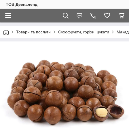
ТОВ Десналенд
Товари та послуги
Сухофрукти, горіхи, цукати
Макада