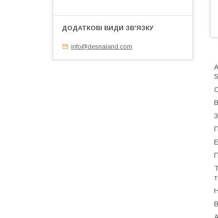
info@desnaland.com
А
S
С
В
З
П
Е
П
Т
т
Н
В
А