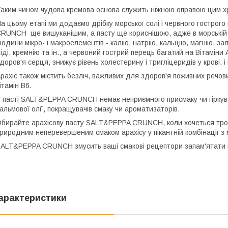
аким чином чудова кремова основа служить ніжною оправою цим хр
а цьому етапі ми додаємо дрібку морської солі і червного гостро
RUNCH ще вишуканішим, а пасту ще кориснішою, адже в морській 
юдини мікро- і макроелементів - калію, натрію, кальцію, магнію, за
іді, кремнію та ін., а червоний гострий перець багатий на Вітаміни А
доров'я серця, знижує рівень холестерину і тригліцеридів у крові, і 
рахіс також містить безліч, важливих для здоров'я поживних речовин
ітамін В6.
 пасті SALT&PEPPA CRUNCH немає неприємного присмаку чи гіркувато
альмової олії, покращувачів смаку чи ароматизаторів.
бирайте арахісову пасту SALT&PEPPA CRUNCH, коли хочеться трох
риродним неперевершеним смаком арахісу у пікантній комбінації з
ALT&PEPPA CRUNCH змусить ваші смакові рецептори запам'ятати це
арактеристики