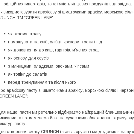
офіційних імпортерів, то ж і якість кінцевих продуктів відповідна.
к використовувати арахісову зі шматочками арахісу, морською сі
CRUNCH ТМ "GREEN LANE":
як окрему страву
намащувати на хліб, хлібці, крекери, тости і т.д.
як доповнення до каш, гарнірів, м'ясних страв
як основу для соусів
з млинцями, оладками, овочами, чіпсами
як топінг до салатів
перед тренуванням та після нього
ро арахісову пасту зі шматочками арахісу, морською сіллю і че
GREEN LANE":
ля нашої пасти ми ретельно відбираємо найкращий бланшований ар
ипікаємо, а потім мелемо його на сучасному обладнанні, отримуюч
екстурі пасту.
ля створення смаку CRUNCH (з англ. хрускіт) ми додаємо в нашу к