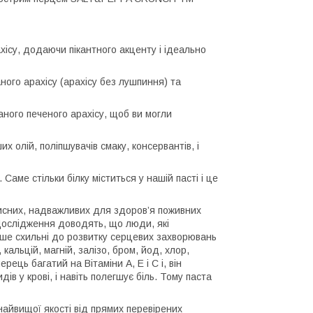
хісу, додаючи пікантного акценту і ідеально
ного арахісу (арахісу без лушпиння) та
ого печеного арахісу, щоб ви могли
их олій, поліпшувачів смаку, консервантів, і
Саме стільки білку міститься у нашій пасті і це
орисних, надважливих для здоров’я поживних
. Дослідження доводять, що люди, які
нше схильні до розвитку серцевих захворювань
, кальцій, магній, залізо, бром, йод, хлор,
рець багатий на Вітаміни А, Е і С і, він
ів у крові, і навіть полегшує біль. Тому паста
найвищої якості від прямих перевірених