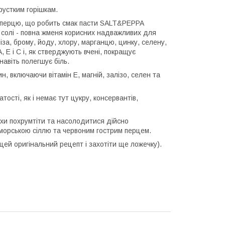
устким горішкам.
го перцю, що робить смак пасти SALT&PEPPA
солі - повна жменя корисних надважливих для
ліза, брому, йоду, хлору, марганцю, цинку, селену,
, Е і С і, як стверджують вчені, покращує
навіть полегшує біль.
, включаючи вітамін Е, магній, залізо, селен та
сті, як і немає тут цукру, консервантів,
и похрумтіти та насолодитися дійсно
 морською сіллю та червоним гострим перцем.
й оригінальний рецепт і захотіти ще ложечку).