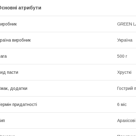
Основні атрибути
иробник
GREEN L
раїна виробник
Україна
ага
500 г
ид пасти
Хрусткі
мак, додатки
Гострий п
ермін придатності
6 міс
ип
Арахісові