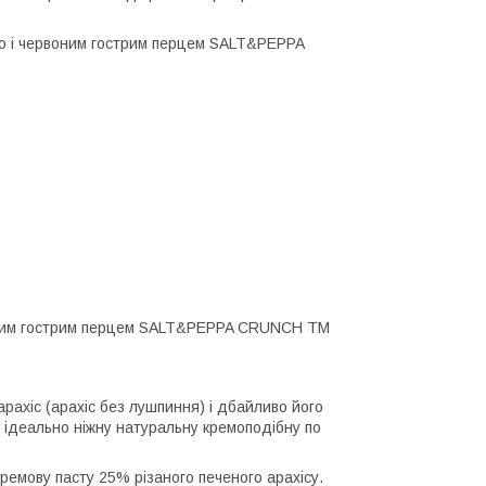
ллю і червоним гострим перцем SALT&PEPPA
рвоним гострим перцем SALT&PEPPA CRUNCH ТМ
ахіс (арахіс без лушпиння) і дбайливо його
у ідеально ніжну натуральну кремоподібну по
ремову пасту 25% різаного печеного арахісу.