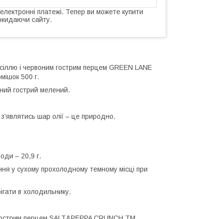
 електронні платежі. Тепер ви можете купити
окидаючи сайту.
ю сіллю і червоним гострим перцем GREEN LANE
мішок 500 г.
оний гострий мелений.
 з'являтись шар олії – це природно.
води – 20,9 г.
ання у сухому прохолодному темному місці при
ігати в холодильнику.
им гострим перцем SALT&PEPPA CRUNCH ТМ