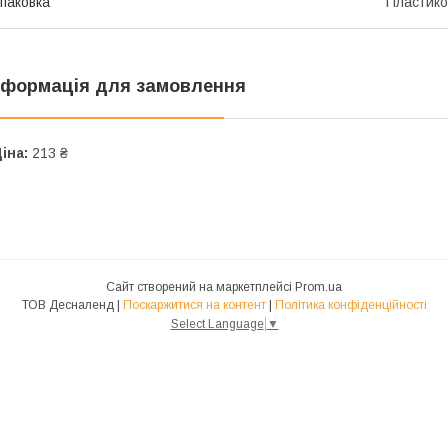
паковка
Пластико
нформація для замовлення
іна:
213 ₴
Сайт створений на маркетплейсі
Prom.ua
ТОВ Десналенд |
Поскаржитися на контент
|
Політика конфіденційності
Select Language
▼