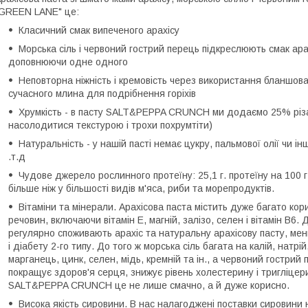
GREEN LANE" це:
Класичний смак випеченого арахісу
Морська сіль і червоний гострий перець підкреслюють смак ара
доповнюючи одне одного
Неповторна ніжність і кремовість через використання бланшова
сучасного млина для подрібнення горіхів
Хрумкість - в пасту SALT&PEPPA CRUNCH ми додаємо 25% різан
насолодитися текстурою і трохи похрумтіти)
Натуральність - у нашій пасті немає цукру, пальмової олії чи інш
.т.д
Чудове джерело рослинного протеїну: 25,1 г. протеїну на 100 г. 
більше ніж у більшості видів м'яса, риби та морепродуктів.
Вітаміни та мінерали. Арахісова паста містить дуже багато к
речовин, включаючи вітамін Е, магній, залізо, селен і вітамін В6
регулярно споживають арахіс та натуральну арахісову пасту, ме
і діабету 2-го типу. До того ж морська сіль багата на калій, натрій
марганець, цинк, селен, мідь, кремній та ін., а червоний гострий пе
покращує здоров'я серця, знижує рівень холестерину і тригліцерид
SALT&PEPPA CRUNCH це не лише смачно, а й дуже корисно.
Висока якість сировини. В нас налагоджені поставки сировини 