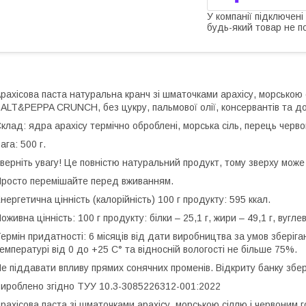
У компанії підключені
будь-який товар не п
рахісова паста натуральна кранч зі шматочками арахісу, морсько
ALT&PEPPA CRUNCH, без цукру, пальмової олії, консервантів та до
клад: ядра арахісу термічно оброблені, морська сіль, перець черв
ага: 500 г.
верніть увагу! Це повністю натуральний продукт, тому зверху може
росто перемішайте перед вживанням.
нергетична цінність (калорійність) 100 г продукту: 595 ккал.
оживна цінність: 100 г продукту: білки – 25,1 г, жири – 49,1 г, вугле
ермін придатності: 6 місяців від дати виробництва за умов зберіг
емпературі від 0 до +25 С° та відносній вологості не більше 75%.
е піддавати впливу прямих сонячних променів. Відкриту банку збер
ироблено згідно ТУУ 10.3-3085226312-001:2022
рахісова паста зі шматочками арахісу, морською сіллю і червон