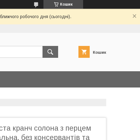
Кошик
ближчого робочого дня (сьогодні).
Кошик
ста кранч солона з перцем
альна, без консервантів та