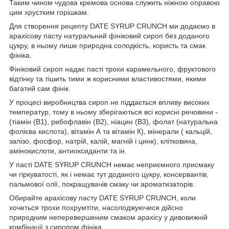
Таким чином чудова кремова основа служить ніжною оправою
цим хрустким горішкам.
Для створення рецепту DATE SYRUP CRUNCH ми додаємо в
арахісову пасту натуральний фініковий сироп без доданого
цукру, в ньому лише природна солодкість, користь та смак
фініка.
Фініковий сироп надає пасті трохи карамельного, фруктового
відтінку та тішить тими ж корисними властивостями, якими
багатий сам фінік.
У процесі виробництва сироп не піддається впливу високих
температур, тому в ньому зберігаються всі корисні речовини -
(тіамін (B1), рибофлавін (B2), ніацин (B3), фолат (натуральна
фолієва кислота), вітамін А та вітамін К), мінерали ( кальцій,
залізо, фосфор, натрій, калій, магній і цинк), клітковина,
амінокислоти, антиоксиданти та ін.
У пасті DATE SYRUP CRUNCH немає неприємного присмаку
чи гіркуватості, як і немає тут доданого цукру, консервантів,
пальмової олії, покращувачів смаку чи ароматизаторів.
Обирайте арахісову пасту DATE SYRUP CRUNCH, коли
хочеться трохи похрумтіти, насолоджуючися дійсно
природним неперевершеним смаком арахісу у дивовижній
комбінації з сиропом фініка.