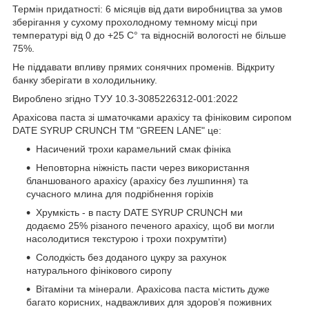
Термін придатності: 6 місяців від дати виробництва за умов
зберігання у сухому прохолодному темному місці при
температурі від 0 до +25 С° та відносній вологості не більше
75%.
Не піддавати впливу прямих сонячних променів. Відкриту
банку зберігати в холодильнику.
Вироблено згідно ТУУ 10.3-3085226312-001:2022
Арахісова паста зі шматочками арахісу та фініковим сиропом
DATE SYRUP CRUNCH ТМ "GREEN LANE" це:
Насичений трохи карамельний смак фініка
Неповторна ніжність пасти через використання
бланшованого арахісу (арахісу без лушпиння) та
сучасного млина для подрібнення горіхів
Хрумкість - в пасту DATE SYRUP CRUNCH ми
додаємо 25% різаного печеного арахісу, щоб ви могли
насолодитися текстурою і трохи похрумтіти)
Солодкість без доданого цукру за рахунок
натурального фінікового сиропу
Вітаміни та мінерали. Арахісова паста містить дуже
багато корисних, надважливих для здоров’я поживних