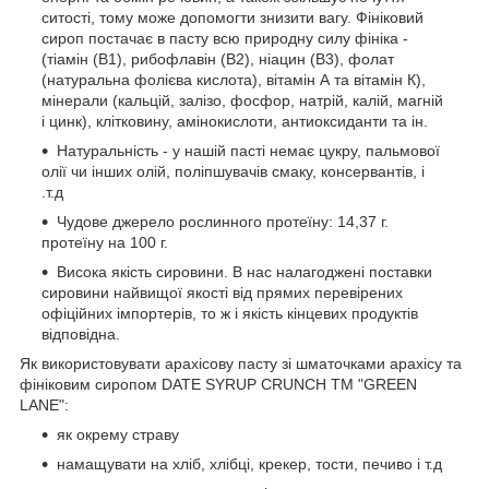
ситості, тому може допомогти знизити вагу. Фініковий
сироп постачає в пасту всю природну силу фініка -
(тіамін (B1), рибофлавін (B2), ніацин (B3), фолат
(натуральна фолієва кислота), вітамін А та вітамін К),
мінерали (кальцій, залізо, фосфор, натрій, калій, магній
і цинк), клітковину, амінокислоти, антиоксиданти та ін.
Натуральність - у нашій пасті немає цукру, пальмової
олії чи інших олій, поліпшувачів смаку, консервантів, і
.т.д
Чудове джерело рослинного протеїну: 14,37 г.
протеїну на 100 г.
Висока якість сировини. В нас налагоджені поставки
сировини найвищої якості від прямих перевірених
офіційних імпортерів, то ж і якість кінцевих продуктів
відповідна.
Як використовувати арахісову пасту зі шматочками арахісу та
фініковим сиропом DATE SYRUP CRUNCH ТМ "GREEN
LANE":
як окрему страву
намащувати на хліб, хлібці, крекер, тости, печиво і т.д