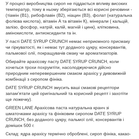
У процесі виробництва сироп не піддається впливу високих
температур, тому в ньому зберігаються всі корисні речовини -
(тіамін (B1), рибофлавін (B2), ніацин (B3), фолат (натуральна
фолієва кислота), вітамін А та вітамін К), мінерали ( кальцій,
залізо, фосфор, натрій, калій, магній і цинк), клітковина,
амінокислоти, антиоксиданти та ін.
У пасті DATE SYRUP CRUNCH немає неприємного присмаку
чи гіркуватості, як і немає тут доданого цукру, консервантів,
пальмової олії, покращувачів смаку чи ароматизаторів.
Обирайте арахісову пасту DATE SYRUP CRUNCH, коли
хочеться трохи похрумтіти, насолоджуючися дійсно
природним неперевершеним смаком арахісу у дивовижній
комбінації з сиропом фініка.
DATE SYRUP CRUNCH змусить ваші смакові рецептори
запам'ятати цей оригінальний та корисний рецепт і захотіти
ще ложечку).
GREEN LANE Арахісова паста натуральна кранч зі
шматочками арахісу та фініковим сиропом DATE SYRUP
CRUNCH, без доданого цукру, пальмої олії, консервантів і
домішок 500 г.
Склад: ядра арахісу термічно оброблені, сироп фініка, какао-