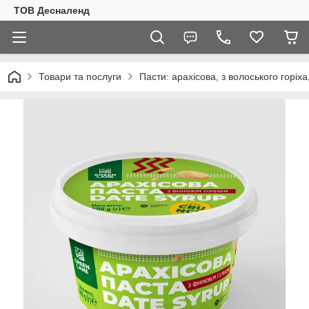
ТОВ Десналенд
Товари та послуги
Пасти: арахісова, з волоського горіха