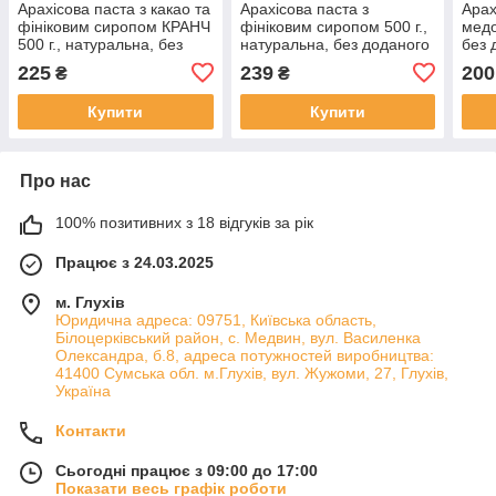
Арахісова паста з какао та
Арахісова паста з
Арах
фініковим сиропом КРАНЧ
фініковим сиропом 500 г.,
медо
500 г., натуральна, без
натуральна, без доданого
без 
доданого цукру COCOA
цукру, без консервантів
конс
225
239
200
₴
₴
DATE SYRUP
CRU
Купити
Купити
Про нас
100% позитивних з 18 відгуків за рік
Працює з 24.03.2025
м. Глухів
Юридична адреса: 09751, Київська область,
Білоцерківський район, с. Медвин, вул. Василенка
Олександра, б.8, адреса потужностей виробництва:
41400 Сумська обл. м.Глухів, вул. Жужоми, 27, Глухів,
Україна
Контакти
Сьогодні працює з 09:00 до 17:00
Показати весь графік роботи