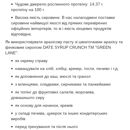
Чудове джерело рослинного протеїну: 14,37 г.
протеїну на 100 г.
Висока якість сировини. В нас налагоджені поставки
сировини найвищої якості від прямих перевірених
офіційних імпортерів, то ж і якість кінцевих продуктів
відповідна.
Як використовувати арахісову пасту зі шматочками арахісу та
фініковим сиропом DATE SYRUP CRUNCH ТМ "GREEN
LANE":
як окрему страву
намащувати на хліб, хлібці, крекер, тости, печиво і т.д
як доповнення до каш, мюслі та гранол
з млинцями, оладками, сирниками та панкейками
як топінг до фруктових салатів, морозива,
домашнього сиру
як основу для начинок, кремів
у складі печива, цукерок та інших кондитерських
виробів
перед тренування та після нього