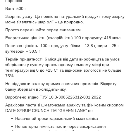
порошок.
Вага: 500 г.
Зверніть увагу! Це повністю натуральний продукт, тому зверху
може з'являтись шар олії – це природно.
Просто перемішайте перед вживанням.
Енергетична цінність (калорійність) 100 г продукту: 418 ккал.
Поживна цінність: 100 г продукту: білки – 13,8 г, жири – 25 г,
вуглеводи – 38,5 г.
Термін придатності: 6 місяців від дати виробництва за умов
зберігання у сухому прохолодному темному місці при
температурі від 0 до +25 С° та відносній вологості не більше
75%.
Не піддавати впливу прямих сонячних променів. Відкриту
банку зберігати в холодильнику.
Вироблено згідно ТУУ 10.3-3085226312-001:2022
Арахісова паста зі шматочками арахісу та фініковим сиропом
DATE SYRUP CRUNCH ТМ "GREEN LANE" це:
Насичений трохи карамельний смак фініка
Неповторна ніжність пасти через використання