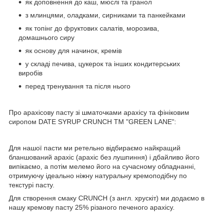
як доповнення до каш, мюслі та гранол
з млинцями, оладками, сирниками та панкейками
як топінг до фруктових салатів, морозива,
домашнього сиру
як основу для начинок, кремів
у складі печива, цукерок та інших кондитерських
виробів
перед тренування та після нього
Про арахісову пасту зі шматочками арахісу та фініковим
сиропом DATE SYRUP CRUNCH ТМ "GREEN LANE":
Для нашої пасти ми ретельно відбираємо найкращий
бланшований арахіс (арахіс без лушпиння) і дбайливо його
випікаємо, а потім мелемо його на сучасному обладнанні,
отримуючу ідеально ніжну натуральну кремоподібну по
текстурі пасту.
Для створення смаку CRUNCH (з англ. хрускіт) ми додаємо в
нашу кремову пасту 25% різаного печеного арахісу.