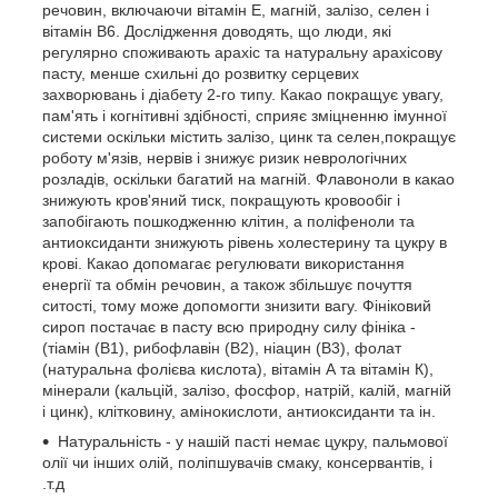
речовин, включаючи вітамін Е, магній, залізо, селен і
вітамін В6. Дослідження доводять, що люди, які
регулярно споживають арахіс та натуральну арахісову
пасту, менше схильні до розвитку серцевих
захворювань і діабету 2-го типу. Какао покращує увагу,
пам'ять і когнітивні здібності, сприяє зміцненню імунної
системи оскільки містить залізо, цинк та селен,покращує
роботу м'язів, нервів і знижує ризик неврологічних
розладів, оскільки багатий на магній. Флавоноли в какао
знижують кров'яний тиск, покращують кровообіг і
запобігають пошкодженню клітин, а поліфеноли та
антиоксиданти знижують рівень холестерину та цукру в
крові. Какао допомагає регулювати використання
енергії та обмін речовин, а також збільшує почуття
ситості, тому може допомогти знизити вагу. Фініковий
сироп постачає в пасту всю природну силу фініка -
(тіамін (B1), рибофлавін (B2), ніацин (B3), фолат
(натуральна фолієва кислота), вітамін А та вітамін К),
мінерали (кальцій, залізо, фосфор, натрій, калій, магній
і цинк), клітковину, амінокислоти, антиоксиданти та ін.
Натуральність - у нашій пасті немає цукру, пальмової
олії чи інших олій, поліпшувачів смаку, консервантів, і
.т.д