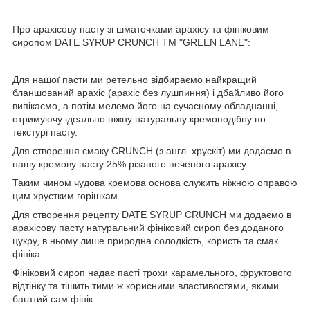
Про арахісову пасту зі шматочками арахісу та фініковим
сиропом DATE SYRUP CRUNCH ТМ "GREEN LANE":
Для нашої пасти ми ретельно відбираємо найкращий
бланшований арахіс (арахіс без лушпиння) і дбайливо його
випікаємо, а потім мелемо його на сучасному обладнанні,
отримуючу ідеально ніжну натуральну кремоподібну по
текстурі пасту.
Для створення смаку CRUNCH (з англ. хрускіт) ми додаємо в
нашу кремову пасту 25% різаного печеного арахісу.
Таким чином чудова кремова основа служить ніжною оправою
цим хрустким горішкам.
Для створення рецепту DATE SYRUP CRUNCH ми додаємо в
арахісову пасту натуральний фініковий сироп без доданого
цукру, в ньому лише природна солодкість, користь та смак
фініка.
Фініковий сироп надає пасті трохи карамельного, фруктового
відтінку та тішить тими ж корисними властивостями, якими
багатий сам фінік.