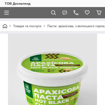
ТОВ Десналенд
Товари та послуги
Пасти: арахісова, з волоського горіха