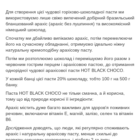
Для створення цієї чудової горіхово-шоколадної пасти ми
використовуємо лише свіжо випечений добірний бразильський
бланшований арахіс (арахіс без лушпиння) та високоякісний
німецький шоколад.
Спочатку ми дбайливо випікаємо арахіс, потім перемелюючи
його на сучасному обладнанні, отримуємо ідеально ніжну
натуральну кремоподібну арахісову пасту.
Потім ми розтоплюємо шоколад і перемішуємо його разом з
червоним гострим перцем і арахісовою пастою, до отримання
однорідної чудової арахісової пасти HOT BLACK CHOCO.
У кожній банці цієї пасти 20% шоколаду, тобто 100 г на 500 г
банку.
Паста HOT BLACK CHOCO не тільки смачна, а й корисна,
тому що від природи корисні її інгредієнти:
Арахіс містить дуже багато важливих для здоров'я поживних
речовин, включаючи вітамін Е, магній, залізо, селен та вітамін
В6.
Дослідження доводять, що люди, які регулярно споживають
арахіс і натуральну арахісову пасту, менше схильні до
розвитку серцевих захворювань і діабету 2-го типу.