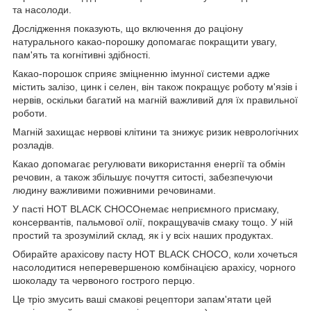
та насолоди.
Дослідження показують, що включення до раціону
натурального какао-порошку допомагає покращити увагу,
пам'ять та когнітивні здібності.
Какао-порошок сприяє зміцненню імунної системи адже
містить залізо, цинк і селен, він також покращує роботу м'язів і
нервів, оскільки багатий на магній важливий для їх правильної
роботи.
Магній захищає нервові клітини та знижує ризик неврологічних
розладів.
Какао допомагає регулювати використання енергії та обмін
речовин, а також збільшує почуття ситості, забезпечуючи
людину важливими поживними речовинами.
У пасті HOT BLACK CHOCOнемає неприємного присмаку,
консервантів, пальмової олії, покращувачів смаку тощо. У ній
простий та зрозумілий склад, як і у всіх наших продуктах.
Обирайте арахісову пасту HOT BLACK CHOCO, коли хочеться
насолодитися неперевершеною комбінацією арахісу, чорного
шоколаду та червоного гострого перцю.
Це тріо змусить ваші смакові рецептори запам'ятати цей