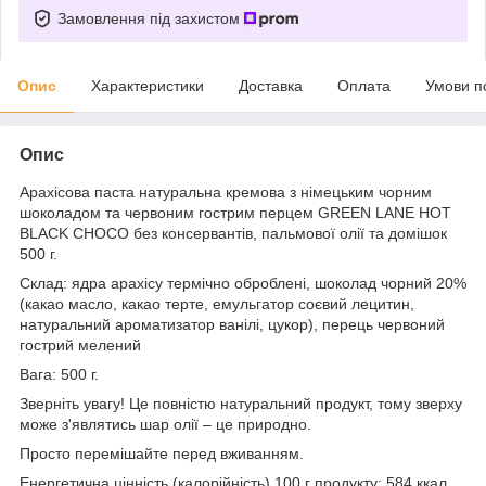
Замовлення під захистом
Опис
Характеристики
Доставка
Оплата
Умови п
Опис
Арахісова паста натуральна кремова з німецьким чорним
шоколадом та червоним гострим перцем GREEN LANE HOT
BLACK CHOCO без консервантів, пальмової олії та домішок
500 г.
Склад: ядра арахісу термічно оброблені, шоколад чорний 20%
(какао масло, какао терте, емульгатор соєвий лецитин,
натуральний ароматизатор ванілі, цукор), перець червоний
гострий мелений
Вага: 500 г.
Зверніть увагу! Це повністю натуральний продукт, тому зверху
може з'являтись шар олії – це природно.
Просто перемішайте перед вживанням.
Енергетична цінність (калорійність) 100 г продукту: 584 ккал.