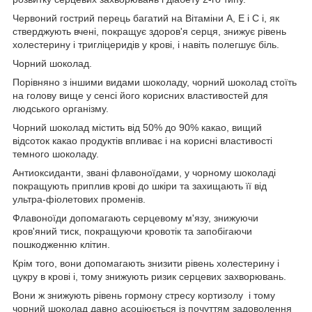
Червоний гострий перець багатий на Вітаміни А, Е і С і, як
стверджують вчені, покращує здоров'я серця, знижує рівень
холестерину і тригліцеридів у крові, і навіть полегшує біль.
Чорний шоколад.
Порівняно з іншими видами шоколаду, чорний шоколад стоїть
на голову вище у сенсі його корисних властивостей для
людського організму.
Чорний шоколад містить від 50% до 90% какао, вищий
відсоток какао продуктів впливає і на корисні властивості
темного шоколаду.
Антиоксиданти, звані флавоноїдами, у чорному шоколаді
покращують приплив крові до шкіри та захищають її від
ультра-фіолетових променів.
Флавоноїди допомагають серцевому м'язу, знижуючи
кров'яний тиск, покращуючи кровотік та запобігаючи
пошкодженню клітин.
Крім того, вони допомагають знизити рівень холестерину і
цукру в крові і, тому знижують ризик серцевих захворювань.
Вони ж знижують рівень гормону стресу кортизолу і тому
чорний шоколад давно асоціюється із почуттям задоволення