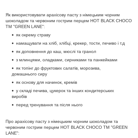
Як використовувати арахісову пасту з німецьким чорним
шоколадом та червоним гострим перцем HOT BLACK CHOCO
ТМ "GREEN LANE":
як окрему страву
намащувати на хліб, хлібці, крекер, тости, печиво і т.д
як доповнення до каш, мюслі та гранол
з млинцями, оладками, сирниками та панкейками
як топінг до фруктових салатів, морозива,
домашнього сиру
як основу для начинок, кремів
у складі печива, цукерок та інших кондитерських
виробів
перед тренування та після нього
Про арахісову пасту з німецьким чорним шоколадом та
червоним гострим перцем HOT BLACK CHOCO ТМ "GREEN
LANE":