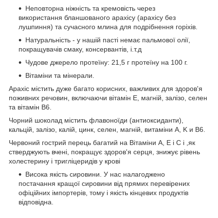
Неповторна ніжність та кремовість через
використання бланшованого арахісу (арахісу без
лушпиння) та сучасного млина для подрібнення горіхів.
Натуральність - у нашій пасті немає пальмової олії,
покращувачів смаку, консервантів, і.т.д
Чудове джерело протеїну: 21,5 г протеїну на 100 г.
Вітаміни та мінерали.
Арахіс містить дуже багато корисних, важливих для здоров'я
поживних речовин, включаючи вітамін Е, магній, залізо, селен
та вітамін В6.
Чорний шоколад містить флавоноїди (антиоксиданти),
кальцій, залізо, калій, цинк, селен, магній, витаміни А, K и B6.
Червоний гострий перець багатий на Вітаміни А, Е і С і ,як
стверджують вчені, покращує здоров'я серця, знижує рівень
холестерину і тригліцеридів у крові
Висока якість сировини. У нас налагоджено
постачання кращої сировини від прямих перевірених
офіційних імпортерів, тому і якість кінцевих продуктів
відповідна.