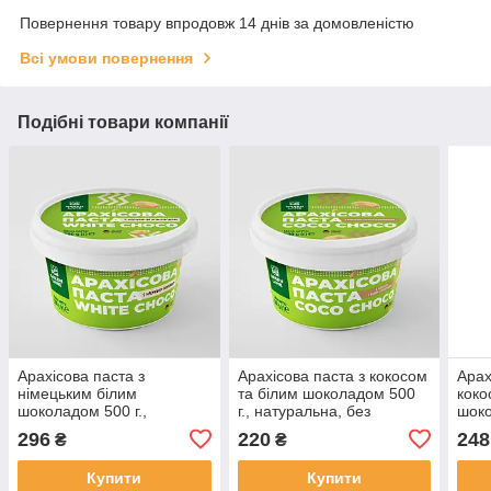
Повернення товару впродовж 14 днів за домовленістю
Всі умови повернення
Подібні товари компанії
Арахісова паста з
Арахісова паста з кокосом
Арах
німецьким білим
та білим шоколадом 500
коко
шоколадом 500 г.,
г., натуральна, без
шоко
натуральна, без
консервантів та домішок
нату
296
220
248
₴
₴
консервантів та домішок
COCO CHOCO
конс
WHITE CHOCO
CHO
Купити
Купити