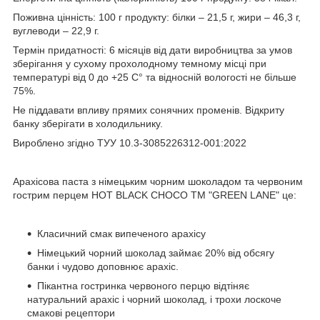
Поживна цінність: 100 г продукту: білки – 21,5 г, жири – 46,3 г,
вуглеводи – 22,9 г.
Термін придатності: 6 місяців від дати виробництва за умов
зберігання у сухому прохолодному темному місці при
температурі від 0 до +25 С° та відносній вологості не більше
75%.
Не піддавати впливу прямих сонячних променів. Відкриту
банку зберігати в холодильнику.
Вироблено згідно ТУУ 10.3-3085226312-001:2022
Арахісова паста з німецьким чорним шоколадом та червоним
гострим перцем HOT BLACK CHOCO ТМ "GREEN LANE" це:
Класичний смак випеченого арахісу
Німецький чорний шоколад займає 20% від обсягу
банки і чудово доповнює арахіс.
Пікантна гостринка червоного перцю відтіняє
натуральний арахіс і чорний шоколад, і трохи лоскоче
смакові рецептори