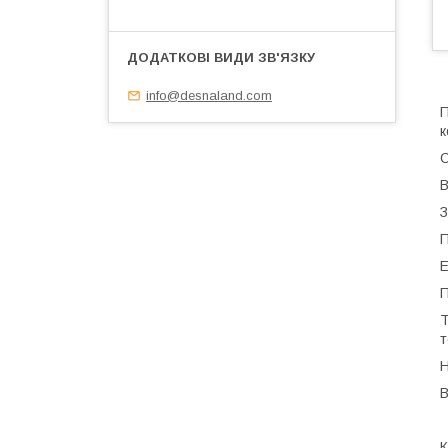
info@desnaland.com
П
к
С
В
З
П
Е
П
Т
т
Н
В