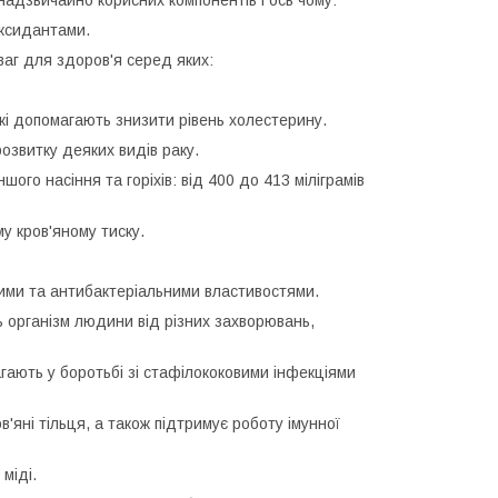
дзвичайно корисних компонентів і ось чому:
оксидантами.
аг для здоров'я серед яких:
які допомагають знизити рівень холестерину.
озвитку деяких видів раку.
ого насіння та горіхів: від 400 до 413 міліграмів
му кров'яному тиску.
ними та антибактеріальними властивостями.
 організм людини від різних захворювань,
гають у боротьбі зі стафілококовими інфекціями
'яні тільця, а також підтримує роботу імунної
міді.