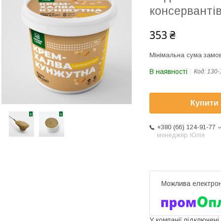
консерванті
353 ₴
Мінімальна сума замов
В наявності
Код:
130-
Купити
+380 (66) 124-91-77
менеджер Юлія
У компанії підключені