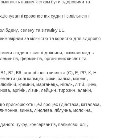
помагають вашим кісткам бути здоровими та
нкціонуванні кровоносних судин і вивільненні
лібдену, селену та вітаміну В1.
еймовірним за кількістю та користю для здоров'я
мими людині з сивої давнини, оскільки мед є
лементів, ферментів, органічних кислот та
 B1, B2, B6, аскорбінова кислота (С), E, РР, К, Н
менти (солі кальцію, сірки, заліза, магнію,
юміній, кремній, марганець, нікель, літій, цинк,
нова, аргінін, лізин, лейцин, тирозин, аланін,
що прискорюють цей процес (діастаза, каталаза,
 лимонна, винна, лінолева, яблучна, молочна,
ного цукру, консервантів, пальмової олії,