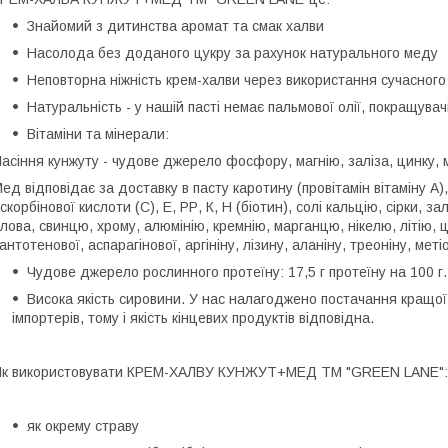
Знайомий з дитинства аромат та смак халви
Насолода без доданого цукру за рахунок натурального меду
Неповторна ніжність крем-халви через використання сучасного
Натуральність - у нашій пасті немає пальмової олії, покращувачі
Вітаміни та мінерали:
асіння кунжуту - чудове джерело фосфору, магнію, заліза, цинку, м
ед відповідає за доставку в пасту каротину (провітамін вітаміну А), 
скорбінової кислоти (С), E, РР, К, Н (біотин), солі кальцію, сірки, з
лова, свинцю, хрому, алюмінію, кремнію, марганцю, нікелю, літію, ци
антотенової, аспарагінової, аргініну, лізину, аланіну, треоніну, мет
Чудове джерело рослинного протеїну: 17,5 г протеїну на 100 г.
Висока якість сировини. У нас налагоджено постачання кращої
імпортерів, тому і якість кінцевих продуктів відповідна.
к використовувати КРЕМ-ХАЛВУ КУНЖУТ+МЕД TM "GREEN LANE":
як окрему страву