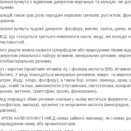
асіння кунжуту є відмінним джерелом марганцю та кальцію, які до
іцними.
альцій також грає роль передачі нервових сигналів, русі м'язів, фу
ормонів.
асіння кунжуту чудове джерело: фосфору, магнію, заліза, цинку, мо
ЕД. Що стосується третього компонента пасти, меду, він володіє н
ластивостей.
ого рішуче можна назвати суперфудом або природними ліками відо
жерелом унікального набору вітамінів, мінеральних речовин, мікрое
нтибактеріальних речовин.
ут і каротин (провітамін вітаміну А), і фолієва кислота (B9), вітаміни
біотин). У меді знаходяться мінеральні речовини, макро- та мікроеле
атрію, йоду, хлору, фосфору), а також бор, олово, свинець, хром, ал
ідь, осмій та інші, амінокислоти (глутамінова, пантотенова, аспарагі
реонін, метіонін, триптофан, пролін, фенілаланін).
ед покращує обмін речовин оскільки у ньому містяться ферменти, 
осфатаза, амілаза), органічні та неорганічні кислоти (виноградна,
авлева).
 КРЕМ-ХАЛВІ КУНЖУТ+МЕД немає зайвого присмаку, як і немає дода
окращувачів смаку або ароматизаторів.