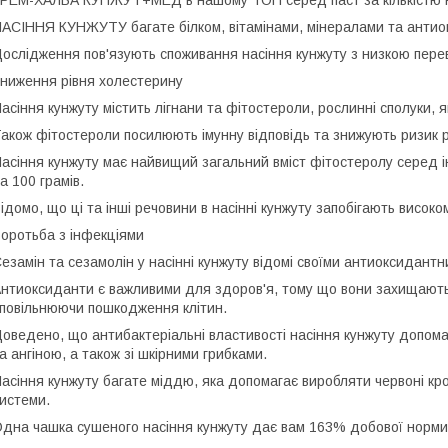
РЕМ-ХАЛВА КУНЖУТ+МЕД в нашому ТОП серед паст за кількістю на
АСІННЯ КУНЖУТУ багате білком, вітамінами, мінералами та анти
ослідження пов'язують споживання насіння кунжуту з низкою перев
ниження рівня холестерину
асіння кунжуту містить лігнани та фітостероли, рослинні сполуки, 
акож фітостероли посилюють імунну відповідь та знижують ризик р
асіння кунжуту має найвищий загальний вміст фітостеролу серед інш
а 100 грамів.
ідомо, що ці та інші речовини в насінні кунжуту запобігають високо
оротьба з інфекціями
езамін та сезамолін у насінні кунжуту відомі своїми антиоксидант
нтиоксиданти є важливими для здоров'я, тому що вони захищають
повільнюючи пошкодження клітин.
оведено, що антибактеріальні властивості насіння кунжуту допома
а ангіною, а також зі шкірними грибками.
асіння кунжуту багате міддю, яка допомагає виробляти червоні кров
истеми.
дна чашка сушеного насіння кунжуту дає вам 163% добової норми 