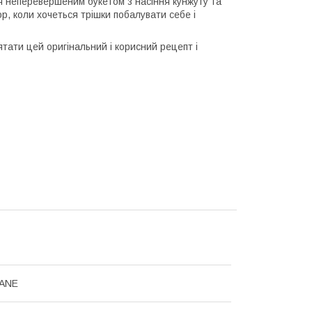
еперевершеним букетом з насіння кунжуту та
р, коли хочеться трішки побалувати себе і
ти цей оригінальний і корисний рецепт і
ANE