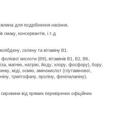
 млина для подрібнення насіння.
в смаку, консервантів, і.т.д
олібдену, селену та вітаміну В1.
фолієвої кислоти (B9), вітамінів B1, B2, B6,
аліза, магнію, натрію, йоду, хлору, фосфору), бору,
нку, міді, осмію, амінокислот (глутамінової,
іоніну, триптофану, проліну, фенілаланіну).
 сировини від прямих перевірених офіційних