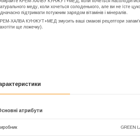
бирайте КРЕМ-ХАЛВУ КУНЖУТ+МЕД, коли хочеться насолодитися н
атурального меду, коли хочеться солоденького, але ви не їсте цуко
дначасно підтримати потужним зарядом вітамінів і мінералів.
РЕМ-ХАЛВА КУНЖУТ+МЕД змусить ваші смакові рецептори запам'ята
ахотіти ще ложечку).
арактеристики
Основні атрибути
иробник
GREEN L