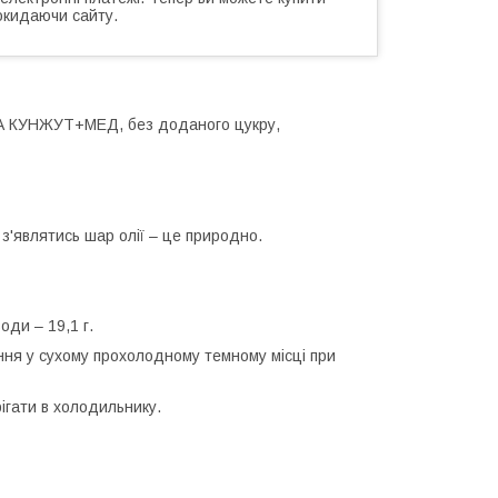
окидаючи сайту.
ВА КУНЖУТ+МЕД, без доданого цукру,
 з'являтись шар олії – це природно.
води – 19,1 г.
ання у сухому прохолодному темному місці при
ігати в холодильнику.