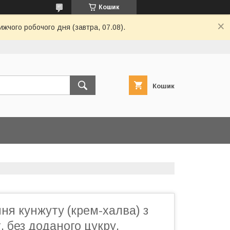
Кошик
ижчого робочого дня (завтра, 07.08).
Кошик
ння кунжуту (крем-халва) з
, без доданого цукру,