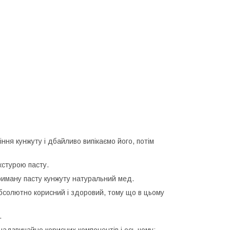
ня кунжуту і дбайливо випікаємо його, потім
кстурою пасту.
ману пасту кунжуту натуральний мед.
бсолютно корисний і здоровий, тому що в цьому
.