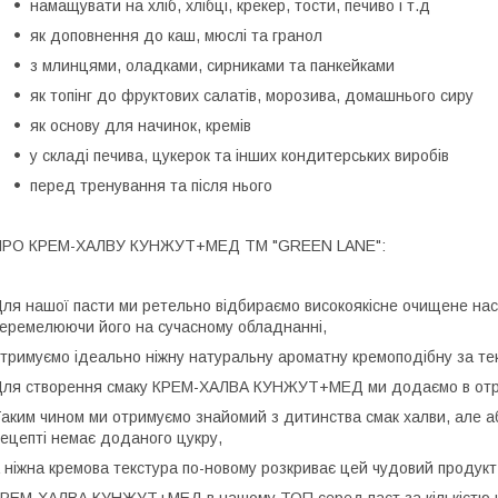
намащувати на хліб, хлібці, крекер, тости, печиво і т.д
як доповнення до каш, мюслі та гранол
з млинцями, оладками, сирниками та панкейками
як топінг до фруктових салатів, морозива, домашнього сиру
як основу для начинок, кремів
у складі печива, цукерок та інших кондитерських виробів
перед тренування та після нього
ПРО КРЕМ-ХАЛВУ КУНЖУТ+МЕД TM "GREEN LANE":
ля нашої пасти ми ретельно відбираємо високоякісне очищене насін
еремелюючи його на сучасному обладнанні,
тримуємо ідеально ніжну натуральну ароматну кремоподібну за те
ля створення смаку КРЕМ-ХАЛВА КУНЖУТ+МЕД ми додаємо в отри
аким чином ми отримуємо знайомий з дитинства смак халви, але а
ецепті немає доданого цукру,
 ніжна кремова текстура по-новому розкриває цей чудовий продукт