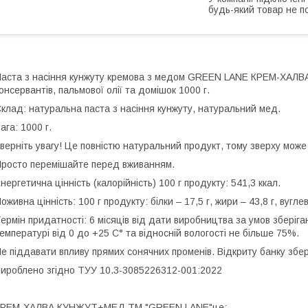
будь-який товар не п
аста з насіння кунжуту кремова з медом GREEN LANE КРЕМ-ХАЛ
онсервантів, пальмової олії та домішок 1000 г.
клад: натуральна паста з насіння кунжуту, натуральний мед.
ага: 1000 г.
верніть увагу! Це повністю натуральний продукт, тому зверху може
росто перемішайте перед вживанням.
нергетична цінність (калорійність) 100 г продукту: 541,3 ккал.
оживна цінність: 100 г продукту: білки – 17,5 г, жири – 43,8 г, вугле
ермін придатності: 6 місяців від дати виробництва за умов зберіг
емпературі від 0 до +25 С° та відносній вологості не більше 75%.
е піддавати впливу прямих сонячних променів. Відкриту банку збер
ироблено згідно ТУУ 10.3-3085226312-001:2022
КРЕМ-ХАЛВА КУНЖУТ+МЕД TM "GREEN LANE"це: