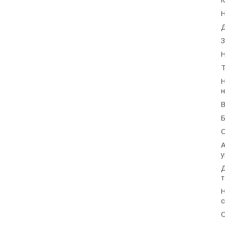
К
Н
Д
З
Н
Т
Н
н
В
Б
С
А
у
Д
т
Н
с
О