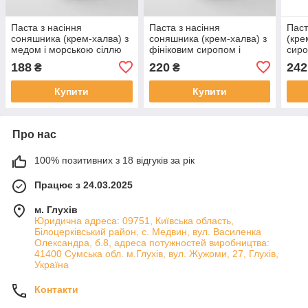
Паста з насіння
Паста з насіння
Паст
соняшника (крем-халва) з
соняшника (крем-халва) з
(кре
медом і морською сіллю
фініковим сиропом і
сиро
500 г., без доданого цукру,
морською сіллю 500 г., без
дода
188
220
242
₴
₴
консервантів
доданого цукру
конс
Купити
Купити
Про нас
100% позитивних з 18 відгуків за рік
Працює з 24.03.2025
м. Глухів
Юридична адреса: 09751, Київська область,
Білоцерківський район, с. Медвин, вул. Василенка
Олександра, б.8, адреса потужностей виробництва:
41400 Сумська обл. м.Глухів, вул. Жужоми, 27, Глухів,
Україна
Контакти