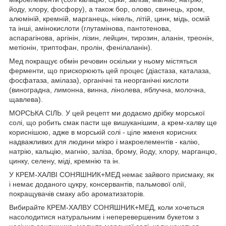
йоду, хлору, фосфору), а також бор, олово, свинець, хром,
алюміній, кремній, марганець, нікель, літій, цинк, мідь, осмій
та інші, амінокислоти (глутамінова, пантотенова,
аспарагінова, аргінін, лізин, лейцин, тирозин, аланін, треонін,
метіонін, триптофан, пролін, фенілаланін).
Мед покращує обмін речовин оскільки у ньому містяться
ферменти, що прискорюють цей процес (діастаза, каталаза,
фосфатаза, амілаза), органічні та неорганічні кислоти
(виноградна, лимонна, винна, лінолева, яблучна, молочна,
щавлева).
МОРСЬКА СІЛЬ. У цей рецепт ми додаємо дрібку морської
солі, що робить смак пасти ще вишуканішим, а крем-халву ще
кориснішою, адже в морській солі - ціле жменя корисних
надважливих для людини мікро і макроелементів - калію,
натрію, кальцію, магнію, заліза, брому, йоду, хлору, марганцю,
цинку, селену, міді, кремнію та ін.
У КРЕМ-ХАЛВІ СОНЯШНИК+МЕД немає зайвого присмаку, як
і немає доданого цукру, консервантів, пальмової олії,
покращувачів смаку або ароматизаторів.
Вибирайте КРЕМ-ХАЛВУ СОНЯШНИК+МЕД, коли хочеться
насолодитися натуральним і неперевершеним букетом з