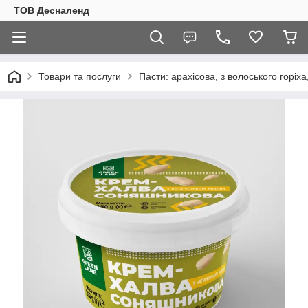
ТОВ Десналенд
Товари та послуги
Пасти: арахісова, з волоського горіха