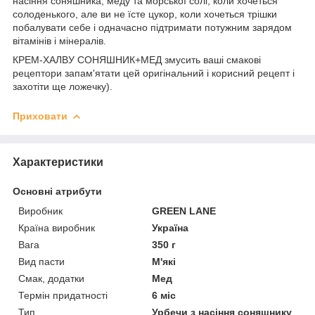
насіння соняшника, меду та морської солі, коли хочеться
солоденького, але ви не їсте цукор, коли хочеться трішки
побалувати себе і одначасно підтримати потужним зарядом
вітамінів і мінералів.
КРЕМ-ХАЛВУ СОНЯШНИК+МЕД змусить ваші смакові
рецептори запам'ятати цей оригінальний і корисний рецепт і
захотіти ще ложечку).
Приховати
Характеристики
Основні атрибути
Виробник
GREEN LANE
Країна виробник
Україна
Вага
350 г
Вид пасти
М'які
Смак, додатки
Мед
Термін придатності
6 міс
Тип
Урбечи з насіння соняшнику