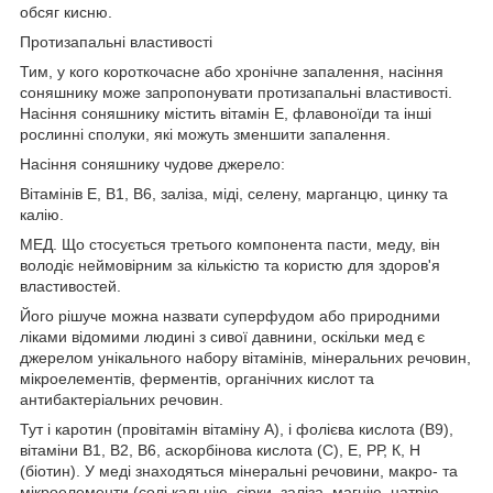
обсяг кисню.
Протизапальні властивості
Тим, у кого короткочасне або хронічне запалення, насіння
соняшнику може запропонувати протизапальні властивості.
Насіння соняшнику містить вітамін Е, флавоноїди та інші
рослинні сполуки, які можуть зменшити запалення.
Насіння соняшнику чудове джерело:
Вітамінів Е, В1, В6, заліза, міді, селену, марганцю, цинку та
калію.
МЕД. Що стосується третього компонента пасти, меду, він
володіє неймовірним за кількістю та користю для здоров'я
властивостей.
Його рішуче можна назвати суперфудом або природними
ліками відомими людині з сивої давнини, оскільки мед є
джерелом унікального набору вітамінів, мінеральних речовин,
мікроелементів, ферментів, органічних кислот та
антибактеріальних речовин.
Тут і каротин (провітамін вітаміну А), і фолієва кислота (B9),
вітаміни B1, B2, B6, аскорбінова кислота (С), E, РР, К, Н
(біотин). У меді знаходяться мінеральні речовини, макро- та
мікроелементи (солі кальцію, сірки, заліза, магнію, натрію,