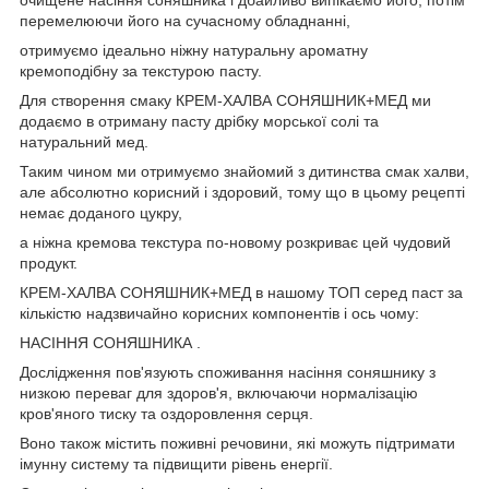
перемелюючи його на сучасному обладнанні,
отримуємо ідеально ніжну натуральну ароматну
кремоподібну за текстурою пасту.
Для створення смаку КРЕМ-ХАЛВА СОНЯШНИК+МЕД ми
додаємо в отриману пасту дрібку морської солі та
натуральний мед.
Таким чином ми отримуємо знайомий з дитинства смак халви,
але абсолютно корисний і здоровий, тому що в цьому рецепті
немає доданого цукру,
а ніжна кремова текстура по-новому розкриває цей чудовий
продукт.
КРЕМ-ХАЛВА СОНЯШНИК+МЕД в нашому ТОП серед паст за
кількістю надзвичайно корисних компонентів і ось чому:
НАСІННЯ СОНЯШНИКА .
Дослідження пов'язують споживання насіння соняшнику з
низкою переваг для здоров'я, включаючи нормалізацію
кров'яного тиску та оздоровлення серця.
Воно також містить поживні речовини, які можуть підтримати
імунну систему та підвищити рівень енергії.