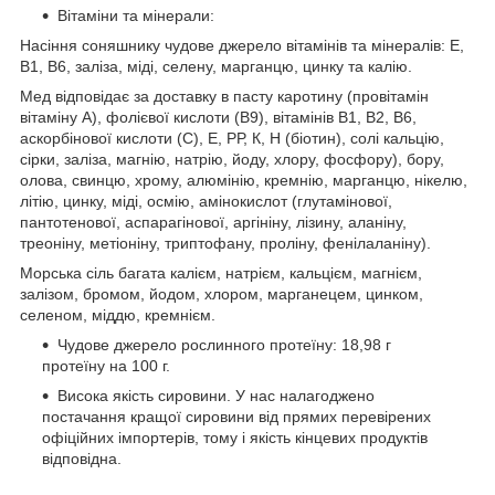
Вітаміни та мінерали:
Насіння соняшнику чудове джерело вітамінів та мінералів: Е,
В1, В6, заліза, міді, селену, марганцю, цинку та калію.
Мед відповідає за доставку в пасту каротину (провітамін
вітаміну А), фолієвої кислоти (B9), вітамінів B1, B2, B6,
аскорбінової кислоти (С), E, РР, К, Н (біотин), солі кальцію,
сірки, заліза, магнію, натрію, йоду, хлору, фосфору), бору,
олова, свинцю, хрому, алюмінію, кремнію, марганцю, нікелю,
літію, цинку, міді, осмію, амінокислот (глутамінової,
пантотенової, аспарагінової, аргініну, лізину, аланіну,
треоніну, метіоніну, триптофану, проліну, фенілаланіну).
Морська сіль багата калієм, натрієм, кальцієм, магнієм,
залізом, бромом, йодом, хлором, марганецем, цинком,
селеном, міддю, кремнієм.
Чудове джерело рослинного протеїну: 18,98 г
протеїну на 100 г.
Висока якість сировини. У нас налагоджено
постачання кращої сировини від прямих перевірених
офіційних імпортерів, тому і якість кінцевих продуктів
відповідна.