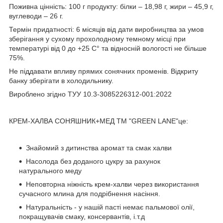
Поживна цінність: 100 г продукту: білки – 18,98 г, жири – 45,9 г,
вуглеводи – 26 г.
Термін придатності: 6 місяців від дати виробництва за умов
зберігання у сухому прохолодному темному місці при
температурі від 0 до +25 С° та відносній вологості не більше
75%.
Не піддавати впливу прямих сонячних променів. Відкриту
банку зберігати в холодильнику.
Вироблено згідно ТУУ 10.3-3085226312-001:2022
КРЕМ-ХАЛВА СОНЯШНИК+МЕД TM "GREEN LANE"це:
Знайомий з дитинства аромат та смак халви
Насолода без доданого цукру за рахунок
натурального меду
Неповторна ніжність крем-халви через використання
сучасного млина для подрібнення насіння.
Натуральність - у нашій пасті немає пальмової олії,
покращувачів смаку, консервантів, і.т.д