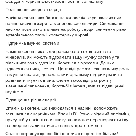
Ось деякі корисні властивості насіння соняшнику:
Поліпшення здоров'я серця
Насіння соняшника багате на «корисні» жири, включаючи
поліненасичені жири та мононенасичені жири. Споживання
насіння позитивно впливає на роботу серця, зниження рівня
артеріального тиску і холестерину у крові.
Підтримка імунної системи
Насіння соняшника є джерелом багатьох вітамінів та
мінералів, які можуть підтримати вашу імунну систему та
підвищити вашу здатність боротися з вірусами. До них
відносяться цинк, і селен. Цинк відіграє життєво важливу роль
в імунній системі, допомагаючи організму підтримувати та
розвивати імунні клітини. Селен також відіграє роль у
зменшенні запалення, боротьбі з інфекціями та підвищенні
імунітету.
Підвищення рівня енергії
Вітамін B і селен, що знаходяться в насінні, допоможуть
залишатися енергійними. Вітамін B1 (також відомий як тіамін),
присутній у насінні соняшнику, допомагає перетворювати їжу
на енергію і залишатися активним протягом дня.
Селен покращує кровообіг і постачає в організм більший