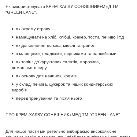
Як використовувати КРЕМ-ХАЛВУ СОНЯШНИК+МЕД TM
"GREEN LANE":
як окрему страву
намащувати на хліб, хлібці, крекер, тости, печиво і т.д
як доповнення до каш, мюслі та гранол
з млинцями, оладками, сирниками та панкейками
як топінг до фруктових салатів, морозива,
домашнього сиру
як основу для начинок, кремів
у складі печива, цукерок та інших кондитерських
виробів
перед тренування та після нього
ПРО КРЕМ-ХАЛВУ СОНЯШНИК+МЕД TM "GREEN LANE":
Для нашої пасти ми ретельно відбираємо високоякісне
очищене насіння соняшника і дбайливо випікаємо його, потім