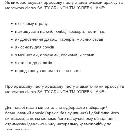
Як використовувати арахісову пасту зі шматочками арахісу та
морською сіллю SALTY CRUNCH ТМ "GREEN LANE:
як окрему страву
намащувати на хліб, хлібці, крекери, тости і т.д.
як доповнення до каш, гарнірів, м'ясних страв
як основу для соусів
з млинцями, оладками, овочами, чіпсами
як топінг до салатів
перед тренуванням та після нього
Про арахісову пасту арахісову пасту зі шматочками арахісу та
морською сіллю SALTY CRUNCH ТМ "GREEN LANE:
Для нашої пасти ми ретельно відбираємо найкращий
бланшований арахіс (арахіс без лушпиння) і дбайливо його
випікаємо, а потім мелемо його на сучасному обладнанні,
отримуючу ідеально ніжну натуральну кремоподібну по
текстурі пасту.