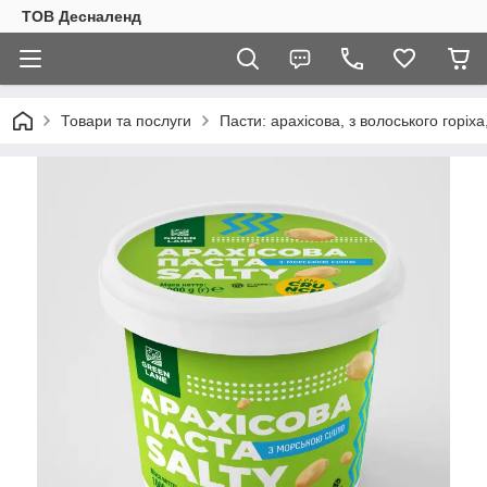
ТОВ Десналенд
Товари та послуги
Пасти: арахісова, з волоського горіха