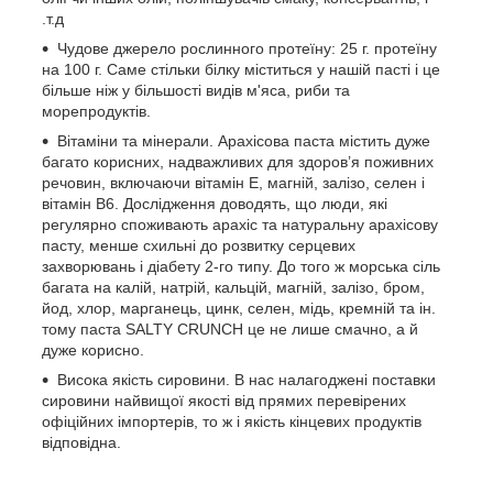
.т.д
Чудове джерело рослинного протеїну: 25 г. протеїну
на 100 г. Саме стільки білку міститься у нашій пасті і це
більше ніж у більшості видів м'яса, риби та
морепродуктів.
Вітаміни та мінерали. Арахісова паста містить дуже
багато корисних, надважливих для здоров’я поживних
речовин, включаючи вітамін Е, магній, залізо, селен і
вітамін В6. Дослідження доводять, що люди, які
регулярно споживають арахіс та натуральну арахісову
пасту, менше схильні до розвитку серцевих
захворювань і діабету 2-го типу. До того ж морська сіль
багата на калій, натрій, кальцій, магній, залізо, бром,
йод, хлор, марганець, цинк, селен, мідь, кремній та ін.
тому паста SALTY CRUNCH це не лише смачно, а й
дуже корисно.
Висока якість сировини. В нас налагоджені поставки
сировини найвищої якості від прямих перевірених
офіційних імпортерів, то ж і якість кінцевих продуктів
відповідна.