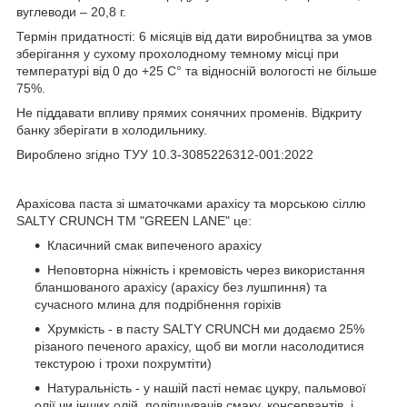
вуглеводи – 20,8 г.
Термін придатності: 6 місяців від дати виробництва за умов
зберігання у сухому прохолодному темному місці при
температурі від 0 до +25 С° та відносній вологості не більше
75%.
Не піддавати впливу прямих сонячних променів. Відкриту
банку зберігати в холодильнику.
Вироблено згідно ТУУ 10.3-3085226312-001:2022
Арахісова паста зі шматочками арахісу та морською сіллю
SALTY CRUNCH ТМ "GREEN LANE" це:
Класичний смак випеченого арахісу
Неповторна ніжність і кремовість через використання
бланшованого арахісу (арахісу без лушпиння) та
сучасного млина для подрібнення горіхів
Хрумкість - в пасту SALTY CRUNCH ми додаємо 25%
різаного печеного арахісу, щоб ви могли насолодитися
текстурою і трохи похрумтіти)
Натуральність - у нашій пасті немає цукру, пальмової
олії чи інших олій, поліпшувачів смаку, консервантів, і