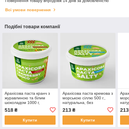
Повернення товару впродовж 14 днів за домовленістю
Всі умови повернення
Подібні товари компанії
Арахісова паста кранч з
Арахісова паста кремова з
Арах
журавлиною та білим
морською сіллю 500 г.,
морс
шоколадом 1000 г,
натуральна, без
нату
натуральна без
консервантів і домішок
конс
518
213
213
₴
₴
консервантів та домішок
SALTY
SAL
CRANBERRY CHOCO
Купити
Купити
CRUNCH