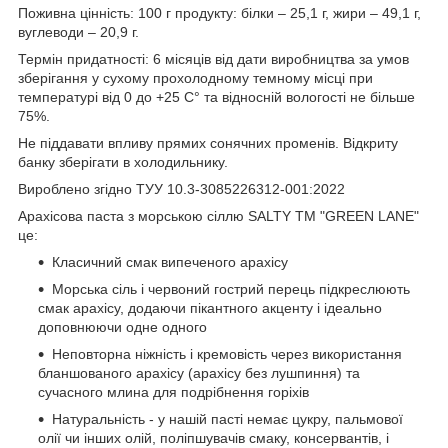
Поживна цінність: 100 г продукту: білки – 25,1 г, жири – 49,1 г,
вуглеводи – 20,9 г.
Термін придатності: 6 місяців від дати виробництва за умов
зберігання у сухому прохолодному темному місці при
температурі від 0 до +25 С° та відносній вологості не більше
75%.
Не піддавати впливу прямих сонячних променів. Відкриту
банку зберігати в холодильнику.
Вироблено згідно ТУУ 10.3-3085226312-001:2022
Арахісова паста з морською сіллю SALTY ТМ "GREEN LANE"
це:
Класичний смак випеченого арахісу
Морська сіль і червоний гострий перець підкреслюють
смак арахісу, додаючи пікантного акценту і ідеально
доповнюючи одне одного
Неповторна ніжність і кремовість через використання
бланшованого арахісу (арахісу без лушпиння) та
сучасного млина для подрібнення горіхів
Натуральність - у нашій пасті немає цукру, пальмової
олії чи інших олій, поліпшувачів смаку, консервантів, і