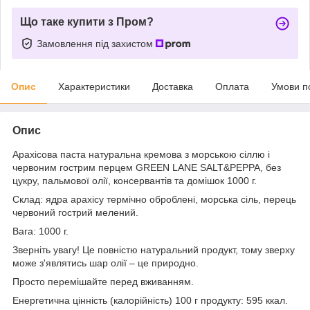
Що таке купити з Пром?
Замовлення під захистом
Опис
Характеристики
Доставка
Оплата
Умови п
Опис
Арахісова паста натуральна кремова з морською сіллю і
червоним гострим перцем GREEN LANE SALT&PEPPA, без
цукру, пальмової олії, консервантів та домішок 1000 г.
Склад: ядра арахісу термічно оброблені, морська сіль, перець
червоний гострий мелений.
Вага: 1000 г.
Зверніть увагу! Це повністю натуральний продукт, тому зверху
може з'являтись шар олії – це природно.
Просто перемішайте перед вживанням.
Енергетична цінність (калорійність) 100 г продукту: 595 ккал.