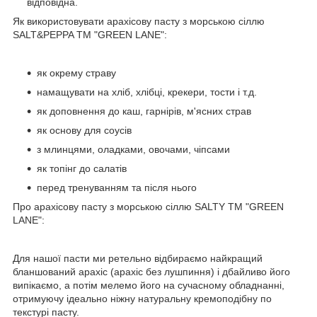
відповідна.
Як використовувати арахісову пасту з морською сіллю
SALT&PEPPA TM "GREEN LANE":
як окрему страву
намащувати на хліб, хлібці, крекери, тости і т.д.
як доповнення до каш, гарнірів, м'ясних страв
як основу для соусів
з млинцями, оладками, овочами, чіпсами
як топінг до салатів
перед тренуванням та після нього
Про арахісову пасту з морською сіллю SALTY ТМ "GREEN
LANE":
Для нашої пасти ми ретельно відбираємо найкращий
бланшований арахіс (арахіс без лушпиння) і дбайливо його
випікаємо, а потім мелемо його на сучасному обладнанні,
отримуючу ідеально ніжну натуральну кремоподібну по
текстурі пасту.