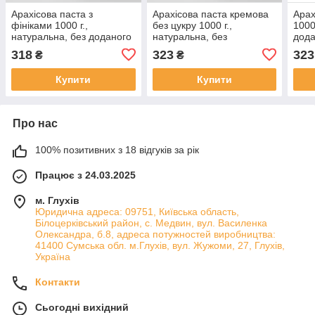
Арахісова паста з
Арахісова паста кремова
Арах
фініками 1000 г.,
без цукру 1000 г.,
1000
натуральна, без доданого
натуральна, без
дода
цукру, без консервантів та
консервантів і домішок
конс
318
323
323
₴
₴
домішок DATES
CLASSIC
HON
Купити
Купити
Про нас
100% позитивних з 18 відгуків за рік
Працює з 24.03.2025
м. Глухів
Юридична адреса: 09751, Київська область,
Білоцерківський район, с. Медвин, вул. Василенка
Олександра, б.8, адреса потужностей виробництва:
41400 Сумська обл. м.Глухів, вул. Жужоми, 27, Глухів,
Україна
Контакти
Сьогодні вихідний