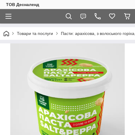
ТОВ Десналенд
Товари та послуги
Пасти: арахісова, з волоського горіха