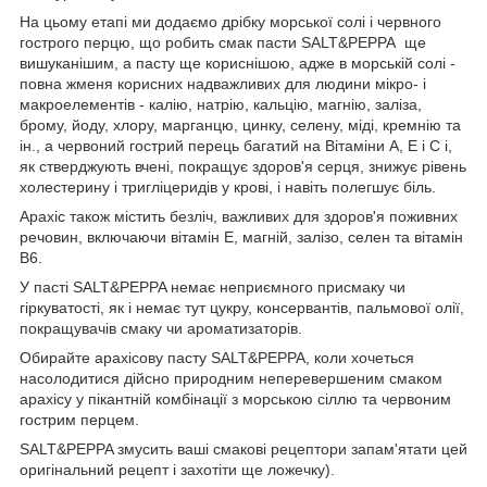
На цьому етапі ми додаємо дрібку морської солі і червного
гострого перцю, що робить смак пасти SALT&PEPPA ще
вишуканішим, а пасту ще кориснішою, адже в морській солі -
повна жменя корисних надважливих для людини мікро- і
макроелементів - калію, натрію, кальцію, магнію, заліза,
брому, йоду, хлору, марганцю, цинку, селену, міді, кремнію та
ін., а червоний гострий перець багатий на Вітаміни А, Е і С і,
як стверджують вчені, покращує здоров'я серця, знижує рівень
холестерину і тригліцеридів у крові, і навіть полегшує біль.
Арахіс також містить безліч, важливих для здоров'я поживних
речовин, включаючи вітамін Е, магній, залізо, селен та вітамін
В6.
У пасті SALT&PEPPA немає неприємного присмаку чи
гіркуватості, як і немає тут цукру, консервантів, пальмової олії,
покращувачів смаку чи ароматизаторів.
Обирайте арахісову пасту SALT&PEPPA, коли хочеться
насолодитися дійсно природним неперевершеним смаком
арахісу у пікантній комбінації з морською сіллю та червоним
гострим перцем.
SALT&PEPPA змусить ваші смакові рецептори запам'ятати цей
оригінальний рецепт і захотіти ще ложечку).