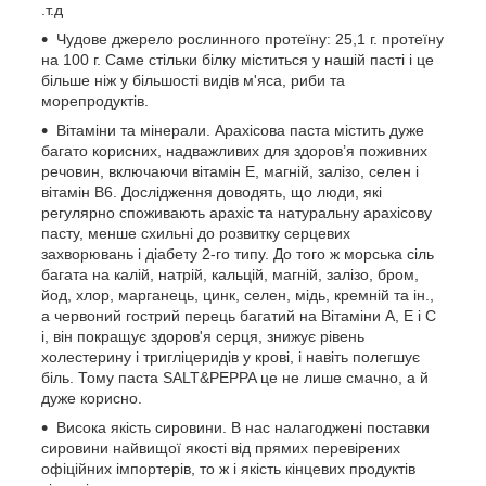
.т.д
Чудове джерело рослинного протеїну: 25,1 г. протеїну
на 100 г. Саме стільки білку міститься у нашій пасті і це
більше ніж у більшості видів м'яса, риби та
морепродуктів.
Вітаміни та мінерали. Арахісова паста містить дуже
багато корисних, надважливих для здоров’я поживних
речовин, включаючи вітамін Е, магній, залізо, селен і
вітамін В6. Дослідження доводять, що люди, які
регулярно споживають арахіс та натуральну арахісову
пасту, менше схильні до розвитку серцевих
захворювань і діабету 2-го типу. До того ж морська сіль
багата на калій, натрій, кальцій, магній, залізо, бром,
йод, хлор, марганець, цинк, селен, мідь, кремній та ін.,
а червоний гострий перець багатий на Вітаміни А, Е і С
і, він покращує здоров'я серця, знижує рівень
холестерину і тригліцеридів у крові, і навіть полегшує
біль. Тому паста SALT&PEPPA це не лише смачно, а й
дуже корисно.
Висока якість сировини. В нас налагоджені поставки
сировини найвищої якості від прямих перевірених
офіційних імпортерів, то ж і якість кінцевих продуктів