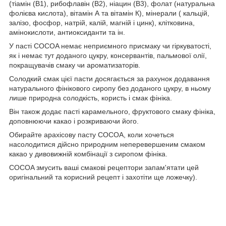
(тіамін (B1), рибофлавін (B2), ніацин (B3), фолат (натуральна
фолієва кислота), вітамін А та вітамін К), мінерали ( кальцій,
залізо, фосфор, натрій, калій, магній і цинк), клітковина,
амінокислоти, антиоксиданти та ін.
У пасті COCOA немає неприємного присмаку чи гіркуватості,
як і немає тут доданого цукру, консервантів, пальмової олії,
покращувачів смаку чи ароматизаторів.
Солодкий смак цієї пасти досягається за рахунок додавання
натурального фінікового сиропу без доданого цукру, в ньому
лише природна солодкість, користь і смак фініка.
Він також додає пасті карамельного, фруктового смаку фініка,
доповнюючи какао і розкриваючи його.
Обирайте арахісову пасту COCOA, коли хочеться
насолодитися дійсно природним неперевершеним смаком
какао у дивовижній комбінації з сиропом фініка.
COCOA змусить ваші смакові рецептори запам'ятати цей
оригінальний та корисний рецепт і захотіти ще ложечку).