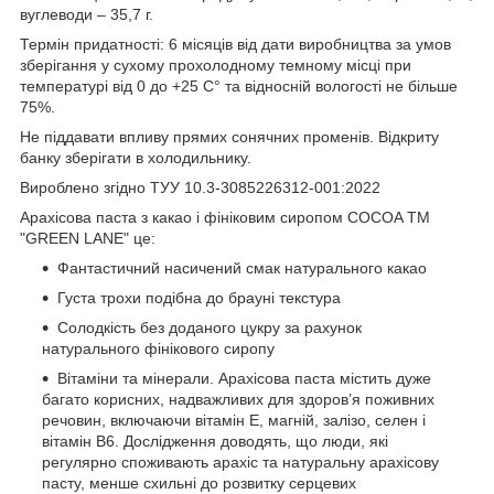
вуглеводи – 35,7 г.
Термін придатності: 6 місяців від дати виробництва за умов
зберігання у сухому прохолодному темному місці при
температурі від 0 до +25 С° та відносній вологості не більше
75%.
Не піддавати впливу прямих сонячних променів. Відкриту
банку зберігати в холодильнику.
Вироблено згідно ТУУ 10.3-3085226312-001:2022
Арахісова паста з какао і фініковим сиропом COCOA ТМ
"GREEN LANE" це:
Фантастичний насичений смак натурального какао
Густа трохи подібна до брауні текстура
Солодкість без доданого цукру за рахунок
натурального фінікового сиропу
Вітаміни та мінерали. Арахісова паста містить дуже
багато корисних, надважливих для здоров’я поживних
речовин, включаючи вітамін Е, магній, залізо, селен і
вітамін В6. Дослідження доводять, що люди, які
регулярно споживають арахіс та натуральну арахісову
пасту, менше схильні до розвитку серцевих