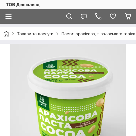
ТОВ Десналенд
Товари та послуги
Пасти: арахісова, з волоського горіха