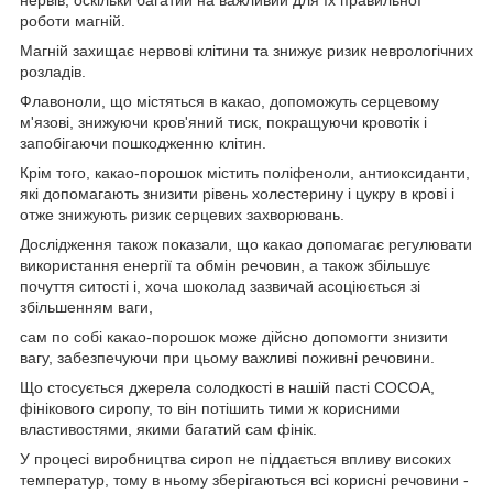
роботи магній.
Магній захищає нервові клітини та знижує ризик неврологічних
розладів.
Флавоноли, що містяться в какао, допоможуть серцевому
м'язові, знижуючи кров'яний тиск, покращуючи кровотік і
запобігаючи пошкодженню клітин.
Крім того, какао-порошок містить поліфеноли, антиоксиданти,
які допомагають знизити рівень холестерину і цукру в крові і
отже знижують ризик серцевих захворювань.
Дослідження також показали, що какао допомагає регулювати
використання енергії та обмін речовин, а також збільшує
почуття ситості і, хоча шоколад зазвичай асоціюється зі
збільшенням ваги,
сам по собі какао-порошок може дійсно допомогти знизити
вагу, забезпечуючи при цьому важливі поживні речовини.
Що стосується джерела солодкості в нашій пасті COCOA,
фінікового сиропу, то він потішить тими ж корисними
властивостями, якими багатий сам фінік.
У процесі виробництва сироп не піддається впливу високих
температур, тому в ньому зберігаються всі корисні речовини -