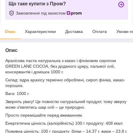
Що таке купити з Пром?
Замовлення під захистом
Опис
Характеристики
Доставка
Оплата
Умови п
Опис
Арахісова паста натуральна з какао і фініковим сиропом
GREEN LANE COCOA, без доданого цукру, пальмої олії,
консервантів і домішок 1000 г.
Склад: ядра арахісу термічно оброблені, сироп фініка, какао-
порошок.
Вага: 1000 г.
Зверніть увагу! Це повністю натуральний продукт, тому зверху
може з'являтись шар олії – це природно.
Просто перемішайте перед вживанням.
Енергетична цінність (калорійність) 100 г продукту: 408 ккал.
Поживна цінність: 100 г продукту: білки – 14,37 г, жири – 23,8 г,