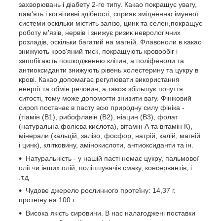
захворювань і діабету 2-го типу. Какао покращує увагу,
пам'ять і когнітивні здібності, сприяє зміцненню імунної
системи оскільки містить залізо, цинк та селен,покращує
роботу м'язів, нервів і знижує ризик неврологічних
розладів, оскільки багатий на магній. Флавоноли в какао
знижують кров'яний тиск, покращують кровообіг і
запобігають пошкодженню клітин, а поліфеноли та
антиоксиданти знижують рівень холестерину та цукру в
крові. Какао допомагає регулювати використання
енергії та обмін речовин, а також збільшує почуття
ситості, тому може допомогти знизити вагу. Фініковий
сироп постачає в пасту всю природну силу фініка -
(тіамін (B1), рибофлавін (B2), ніацин (B3), фолат
(натуральна фолієва кислота), вітамін А та вітамін К),
мінерали (кальцій, залізо, фосфор, натрій, калій, магній
і цинк), клітковину, амінокислоти, антиоксиданти та ін.
Натуральність - у нашій пасті немає цукру, пальмової
олії чи інших олій, поліпшувачів смаку, консервантів, і
.т.д
Чудове джерело рослинного протеїну: 14,37 г.
протеїну на 100 г.
Висока якість сировини. В нас налагоджені поставки