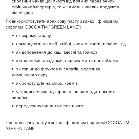
сировини найвищої якості від прямих перевірених
офіційних імпортерів, то ж і якість кінцевих продуктів
відповідна.
Як використовувати арахісову пасту з какао і фініковим
сиропом COCOA ТМ "GREEN LANE":
як окрему страву
намащувати на хліб, хлібці, крекер, тости, печиво і т.д
як доповнення до каш, мюслі та гранол
з млинцями, оладками, сирниками та панкейками
як топінг до фруктових салатів, морозива,
домашнього сиру
як основу для начинок, кремів
у складі печива, цукерок та інших кондитерських
виробів
перед тренування та після нього
Про арахісову пасту з какао і фініковим сиропом COCOA ТМ
"GREEN LANE":