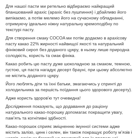
Для нашої пасти ми ретельно відбираємо найкращий
бланшований арахіс (арахіс без лушпиння) і дбайливо його
випікаємо, а потім мелемо його на сучасному обладнанні,
отримуючу ідеально ніжну натуральну кремоподібну по
текстурі пасту.
Для створення смаку COCOA ми потім додаємо в арахісову
пасту какао 22% жирності найвищої якості та натуральний
фініковий сироп без доданого цукру, в ньому лише природна
солодкість, користь та смак фініка.
Какао робить цю пасту дуже шоколадною за смаком, темною,
густою, ця паста нагадує десерт брауні, при цьому абсолютно
не містить доданого цукру.
Його люблять діти та їхні батьки, змагаючись у спринті до
холодильника за першість поїдання цього здорового десерту).
Адже користь здоров'ю тут очевидна!
Дослідження показують, що додавання до раціону
натурального какао-порошку допомагає покращити увагу,
пам'ять та когнітивні здібності.
Какао-порошок сприяє зміцненню імунної системи адже
містить залізо, цинк і селен, він також покращує роботу м'язів і
нервів, оскільки багатий на важливий для їх правильної