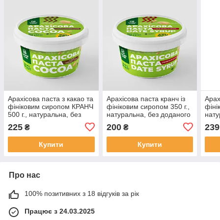
Арахісова паста з какао та
Арахісова паста кранч із
Арах
фініковим сиропом КРАНЧ
фініковим сиропом 350 г.,
фіні
500 г., натуральна, без
натуральна, без доданого
нату
доданого цукру COCOA
цукру DATE SYRUP
цукр
225
200
239
₴
₴
CRUNCH
DAT
Купити
Купити
Про нас
100% позитивних з 18 відгуків за рік
Працює з 24.03.2025