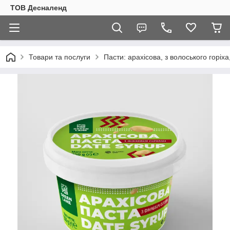
ТОВ Десналенд
Товари та послуги
Пасти: арахісова, з волоського горіха