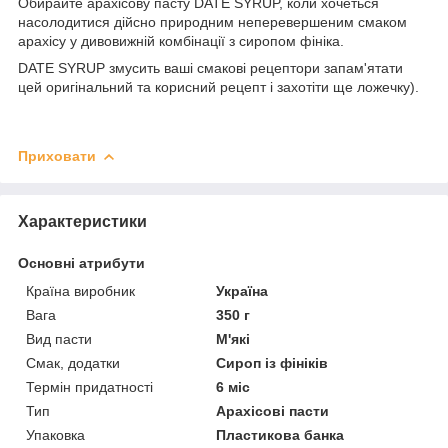
Обирайте арахісову пасту DATE SYRUP, коли хочеться
насолодитися дійсно природним неперевершеним смаком
арахісу у дивовижній комбінації з сиропом фініка.
DATE SYRUP змусить ваші смакові рецептори запам'ятати
цей оригінальний та корисний рецепт і захотіти ще ложечку).
Приховати
Характеристики
Основні атрибути
Країна виробник
Україна
Вага
350 г
Вид пасти
М'які
Смак, додатки
Сироп із фініків
Термін придатності
6 міс
Тип
Арахісові пасти
Упаковка
Пластикова банка