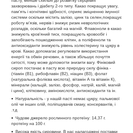
пасту, менше схильні до розвитку серцевих
захворювань і діабету 2-го типу. Какао покращує увагу,
пам'ять і когнітивні здібності, сприяє зміцненню імунної
системи оскільки містить залізо, цинк та селен,покращує
роботу м'язів, нервів і знижує ризик неврологічних
розладів, оскільки багатий на магній. Флавоноли в какао
знижують кров'яний тиск, покращують кровообіг і
запобігають пошкодженню клітин, а поліфеноли та
антиоксиданти знижують рівень холестерину та цукру в
крові. Какао допомагає регулювати використання
енергії та обмін речовин, а також збільшує почуття
ситості, тому може допомогти знизити вагу. Фініковий
сироп постачає в пасту всю природну силу фініка -
(тіамін (B1), рибофлавін (B2), ніацин (B3), фолат
(натуральна фолієва кислота), вітамін А та вітамін К),
мінерали (кальцій, залізо, фосфор, натрій, калій, магній
і цинк), клітковину, амінокислоти, антиоксиданти та ін.
Натуральність - у нашій пасті немає цукру, пальмової
олії чи інших олій, поліпшувачів смаку, консервантів, і
.т.д
Чудове джерело рослинного протеїну: 14,37 г.
протеїну на 100 г.
Висока якість сировини. В нас налагоджені поставки