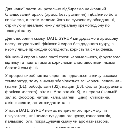
Для нашої пасти ми ретельно відбираємо найкращий
бланшований арахіс (арахіс без лушпиння) і дбайливо його
випікаємо, а потім мелемо його на сучасному обладнанні,
отримуючу ідеально ніжну натуральну кремоподібну по
текстурі пасту.
Для створення смаку DATE SYRUP ми додаємо в арахісову
пасту натуральний фініковий сироп без доданого цукру, в
ньому лише природна солодкість, користь та смак фініка.
Фініковий сироп надає пасті трохи карамельного, фруктового
відтінку та тішить тими ж корисними властивостями, якими
багатий сам фінік.
У процесі виробництва сироп не піддається впливу високих
температур, тому в ньому зберігаються всі корисні речовини -
(тіамін (B1), рибофлавін (B2), ніацин (B3), фолат (натуральна
фолієва кислота), вітамін А та вітамін К), мінерали ( кальцій,
залізо, фосфор, натрій, калій, магній і цинк), клітковина,
амінокислоти, антиоксиданти та ін.
У пасті DATE SYRUP немає неприємного присмаку чи
гіркуватості, як і немає тут доданого цукру, консервантів,
пальмової олії, покращувачів смаку чи ароматизаторів.