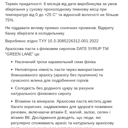
Термін придатності: 6 місяців від дати виробництва за умов
зберігання у сухому прохолодному темному місці при
температурі від 0 до +25 С° та відносній вологості не більше
75%.
Не піддавати впливу прямих сонячних променів. Відкриту
банку зберігати в холодильнику.
Вироблено згідно ТУУ 10.3-3085226312-001:2022
Арахісова паста з фініковим сиропом DATE SYRUP ТМ
"GREEN LANE" це:
Насичений трохи карамельний смак фініка
Неповторна ніжність пасти через використання
бланшованого арахісу (арахісу без лушпиння) та
сучасного млина для подрібнення горіхів
Солодкість без доданого цукру за рахунок
натурального фінікового сиропу
Вітаміни та мінерали. Арахісова паста містить дуже
багато корисних, надважливих для здоров’я поживних
речовин, включаючи вітамін Е, магній, залізо, селен і
вітамін В6. Дослідження доводять, що люди, які
регулярно споживають арахіс та натуральну арахісову