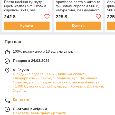
Паста насіння кунжуту
Арахісова паста з какао та
Арах
(крем-халва) з фініковим
фініковим сиропом 500 г.,
фіні
сиропом 350 г, без
натуральна, без доданого
500 
доданого цукру,
цукру COCOA
дод
242
225
225
₴
₴
консервантів
Купити
Купити
Про нас
100% позитивних з 18 відгуків за рік
Працює з 24.03.2025
м. Глухів
Юридична адреса: 09751, Київська область,
Білоцерківський район, с. Медвин, вул. Василенка
Олександра, б.8, адреса потужностей виробництва:
41400 Сумська обл. м.Глухів, вул. Жужоми, 27, Глухів,
Україна
Контакти
Сьогодні вихідний
Показати весь графік роботи