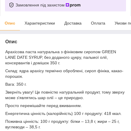
Замовлення під захистом
Опис
Характеристики
Доставка
Оплата
Умови п
Опис
Арахісова паста натуральна з фініковим сиропом GREEN
LANE DATE SYRUP, без доданого цукру, пальмої олії,
консервантів і домішок 350 г.
Склад: ядра арахісу термічно оброблені, сироп фініка, какао-
порошок.
Вага: 350 г.
Зверніть увагу! Це повністю натуральний продукт, тому зверху
може з'являтись шар олії – це природно.
Просто перемішайте перед вживанням.
Енергетична цінність (калорійність) 100 г продукту: 418 ккал.
Поживна цінність: 100 г продукту: білки – 13,8 г, жири – 25 г,
вуглеводи – 38,5 г.