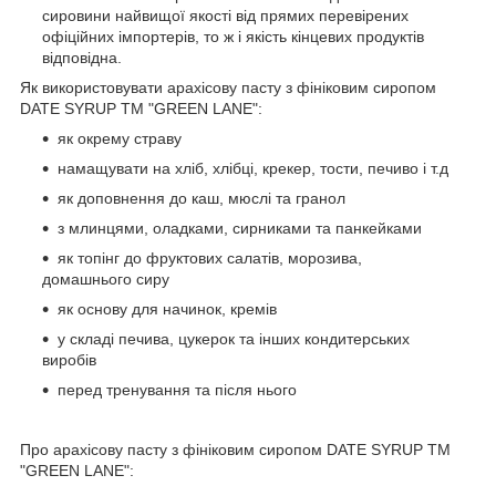
сировини найвищої якості від прямих перевірених
офіційних імпортерів, то ж і якість кінцевих продуктів
відповідна.
Як використовувати арахісову пасту з фініковим сиропом
DATE SYRUP ТМ "GREEN LANE":
як окрему страву
намащувати на хліб, хлібці, крекер, тости, печиво і т.д
як доповнення до каш, мюслі та гранол
з млинцями, оладками, сирниками та панкейками
як топінг до фруктових салатів, морозива,
домашнього сиру
як основу для начинок, кремів
у складі печива, цукерок та інших кондитерських
виробів
перед тренування та після нього
Про арахісову пасту з фініковим сиропом DATE SYRUP ТМ
"GREEN LANE":