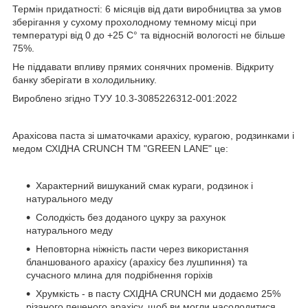
Термін придатності: 6 місяців від дати виробництва за умов
зберігання у сухому прохолодному темному місці при
температурі від 0 до +25 С° та відносній вологості не більше
75%.
Не піддавати впливу прямих сонячних променів. Відкриту
банку зберігати в холодильнику.
Вироблено згідно ТУУ 10.3-3085226312-001:2022
Арахісова паста зі шматочками арахісу, курагою, родзинками і
медом СХІДНА CRUNCH ТМ "GREEN LANE" це:
Характерний вишуканий смак кураги, родзинок і
натурального меду
Солодкість без доданого цукру за рахунок
натурального меду
Неповторна ніжність пасти через використання
бланшованого арахісу (арахісу без лушпиння) та
сучасного млина для подрібнення горіхів
Хрумкість - в пасту СХІДНА CRUNCH ми додаємо 25%
різаного печеного арахісу, щоб ви могли насолодитися