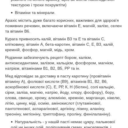
текстурою і трохи похрумтіти)
Вітаміни та мінерали.
Арахіс містить дуже багато корисних, важливих для здоров'я
поживних речовин, включаючи вітамін Е, магній, залізо, селен
та вітамін В6.
Курага привносить калій, вітамін В3 та Е та вітамін С,
клітковину, вітамін А, бета-каротин, вітамін С, Е, В3, калій,
кремній, фосфор, магній, мідь, хром.
Родзинки забезпечують рецепт бором, калієм,
антиоксидантами, залізом, кальцієм, фосфором, магнієм,
натрієм, вітамінами B1, B2, В5, PP та ін.
Мед відповідає за доставку в пасту каротину (провітамін
вітаміну А), фолієвої кислоти (B9), вітамінів B1, B2, B6,
аскорбінової кислоти (С), E, РР, К, Н (біотин), солі кальцію,
сірки, заліза, магнію, натрію, йоду, хлору, фосфору), бору,
олова, свинцю, хрому, алюмінію, кремнію, марганцю, нікелю,
літію, цинку, міді, осмію, амінокислот (глутамінової,
пантотенової, аспарагінової, аргініну, лізину, аланіну,
треоніну, метіоніну, триптофану, проліну, фенілаланіну).
Натуральність - у нашій пасті немає цукру, пальмової
олії чи інших олій, поліпшувачів смаку, консервантів, і