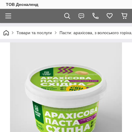
ТОВ Десналенд
Товари та послуги
Пасти: арахісова, з волоського горіха