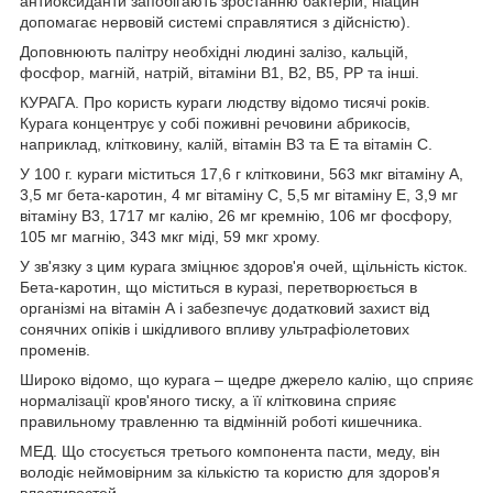
антиоксиданти запобігають зростанню бактерій, ніацин
допомагає нервовій системі справлятися з дійсністю).
Доповнюють палітру необхідні людині залізо, кальцій,
фосфор, магній, натрій, вітаміни B1, B2, В5, PP та інші.
КУРАГА. Про користь кураги людству відомо тисячі років.
Курага концентрує у собі поживні речовини абрикосів,
наприклад, клітковину, калій, вітамін В3 та Е та вітамін С.
У 100 г. кураги міститься 17,6 г клітковини, 563 мкг вітаміну А,
3,5 мг бета-каротин, 4 мг вітаміну С, 5,5 мг вітаміну Е, 3,9 мг
вітаміну В3, 1717 мг калію, 26 мг кремнію, 106 мг фосфору,
105 мг магнію, 343 мкг міді, 59 мкг хрому.
У зв'язку з цим курага зміцнює здоров'я очей, щільність кісток.
Бета-каротин, що міститься в куразі, перетворюється в
організмі на вітамін А і забезпечує додатковий захист від
сонячних опіків і шкідливого впливу ультрафіолетових
променів.
Широко відомо, що курага – щедре джерело калію, що сприяє
нормалізації кров'яного тиску, а її клітковина сприяє
правильному травленню та відмінній роботі кишечника.
МЕД. Що стосується третього компонента пасти, меду, він
володіє неймовірним за кількістю та користю для здоров'я
властивостей.