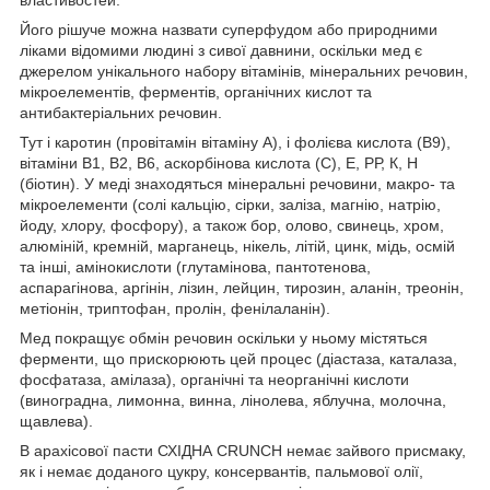
Його рішуче можна назвати суперфудом або природними
ліками відомими людині з сивої давнини, оскільки мед є
джерелом унікального набору вітамінів, мінеральних речовин,
мікроелементів, ферментів, органічних кислот та
антибактеріальних речовин.
Тут і каротин (провітамін вітаміну А), і фолієва кислота (B9),
вітаміни B1, B2, B6, аскорбінова кислота (С), E, РР, К, Н
(біотин). У меді знаходяться мінеральні речовини, макро- та
мікроелементи (солі кальцію, сірки, заліза, магнію, натрію,
йоду, хлору, фосфору), а також бор, олово, свинець, хром,
алюміній, кремній, марганець, нікель, літій, цинк, мідь, осмій
та інші, амінокислоти (глутамінова, пантотенова,
аспарагінова, аргінін, лізин, лейцин, тирозин, аланін, треонін,
метіонін, триптофан, пролін, фенілаланін).
Мед покращує обмін речовин оскільки у ньому містяться
ферменти, що прискорюють цей процес (діастаза, каталаза,
фосфатаза, амілаза), органічні та неорганічні кислоти
(виноградна, лимонна, винна, лінолева, яблучна, молочна,
щавлева).
В арахісової пасти СХІДНА CRUNCH немає зайвого присмаку,
як і немає доданого цукру, консервантів, пальмової олії,