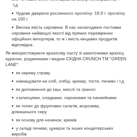
.т.д
Чудове джерело рослинного протеїну: 18,9 г. протеїну
на 100 г.
Висока якість сировини. В нас налагоджені поставки
сировини найвищої якості від прямих перевірених
офіційних імпортерів, то ж і якість кінцевих продуктів
відповідна.
Як використовувати арахісову пасту зі шматочками арахісу,
курагою, родзинками і медом СХІДНА CRUNCH ТМ "GREEN
LANE":
як окрему страву
намащувати на хліб, хлібці, крекер, тости, печиво і т.д
як доповнення до каш, мюслі та гранол
з млинцями, оладками, сирниками та панкейками
як топінг до фруктових салатів, морозива,
домашнього сиру
як основу для начинок, кремів
у складі печива, цукерок та інших кондитерських
виробів