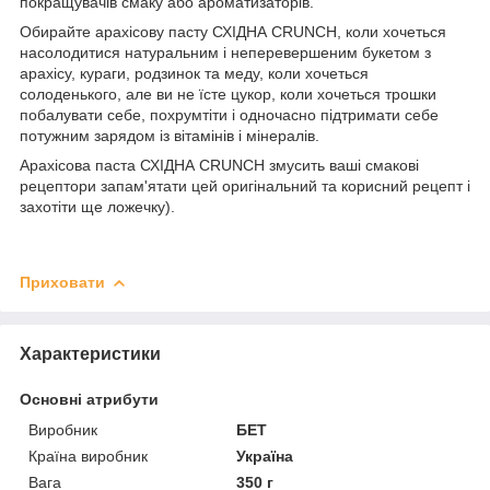
покращувачів смаку або ароматизаторів.
Обирайте арахісову пасту СХІДНА CRUNCH, коли хочеться
насолодитися натуральним і неперевершеним букетом з
арахісу, кураги, родзинок та меду, коли хочеться
солоденького, але ви не їсте цукор, коли хочеться трошки
побалувати себе, похрумтіти і одночасно підтримати себе
потужним зарядом із вітамінів і мінералів.
Арахісова паста СХІДНА CRUNCH змусить ваші смакові
рецептори запам'ятати цей оригінальний та корисний рецепт і
захотіти ще ложечку).
Приховати
Характеристики
Основні атрибути
Виробник
БЕТ
Країна виробник
Україна
Вага
350 г