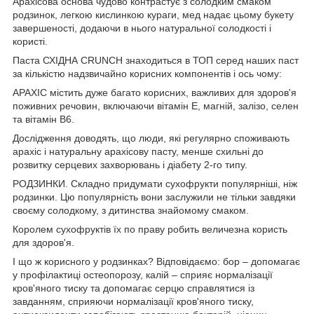
Арахісова основа чудово контрастує з солодким смаком
родзинок, легкою кислинкою кураги, мед надає цьому букету
завершеності, додаючи в нього натуральної солодкості і
користі.
Паста СХІДНА CRUNCH знаходиться в ТОП серед наших паст
за кількістю надзвичайно корисних компонентів і ось чому:
АРАХІС містить дуже багато корисних, важливих для здоров'я
поживних речовин, включаючи вітамін Е, магній, залізо, селен
та вітамін В6.
Дослідження доводять, що люди, які регулярно споживають
арахіс і натуральну арахісову пасту, менше схильні до
розвитку серцевих захворювань і діабету 2-го типу.
РОДЗИНКИ. Складно придумати сухофрукти популярніші, ніж
родзинки. Цю популярність вони заслужили не тільки завдяки
своєму солодкому, з дитинства знайомому смаком.
Королем сухофруктів їх по праву робить величезна користь
для здоров'я.
І що ж корисного у родзинках? Відповідаємо: бор – допомагає
у профілактиці остеопорозу, калій – сприяє нормалізації
кров'яного тиску та допомагає серцю справлятися із
завданням, сприяючи нормалізації кров'яного тиску,