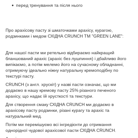
перед тренування та після нього
Про арахісову пасту зі шматочками арахісу, курагою,
родзинками і медом СХІДНА CRUNCH ТМ "GREEN LANE":
Для нашої пасти ми ретельно відбираємо найкращий
бланшований арахіс (арахіс без лушпиння) і дбайливо його
випікаємо, а потім мелемо його на сучасному обладнанні,
отримуючу ідеально ніжну натуральну кремоподібну по
текстурі пасту.
CRUNCH (з англ. хрускіт) у назві пасти означає, що ми
додаємо в нашу кремову пасту 25% різаного печеного
арахісу, що надає їй хрусткості та текстури.
Для створення смаку СХІДНА CRUNCH ми додаємо в
арахісову пасту родзинки, різані курагу та арахіс та
натуральний мед.
Потім ми перемішуємо всі інгредієнти до отримання
однорідної чудової арахісової пасти СХІДНА CRUNCH.