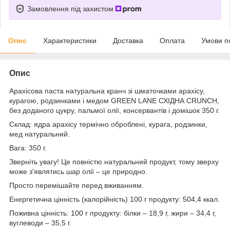
Замовлення під захистом
Опис
Характеристики
Доставка
Оплата
Умови п
Опис
Арахісова паста натуральна кранч зі шматочками арахісу,
курагою, родзинками і медом GREEN LANE СХІДНА CRUNCH,
без доданого цукру, пальмої олії, консервантів і домішок 350 г.
Склад: ядра арахісу термічно оброблені, курага, родзинки,
мед натуральний.
Вага: 350 г.
Зверніть увагу! Це повністю натуральний продукт, тому зверху
може з'являтись шар олії – це природно.
Просто перемішайте перед вживанням.
Енергетична цінність (калорійність) 100 г продукту: 504,4 ккал.
Поживна цінність: 100 г продукту: білки – 18,9 г, жири – 34,4 г,
вуглеводи – 35,5 г.