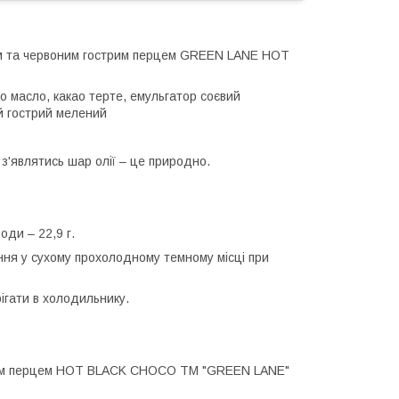
ом та червоним гострим перцем GREEN LANE HOT
о масло, какао терте, емульгатор соєвий
й гострий мелений
 з'являтись шар олії – це природно.
води – 22,9 г.
ання у сухому прохолодному темному місці при
ігати в холодильнику.
трим перцем HOT BLACK CHOCO ТМ "GREEN LANE"