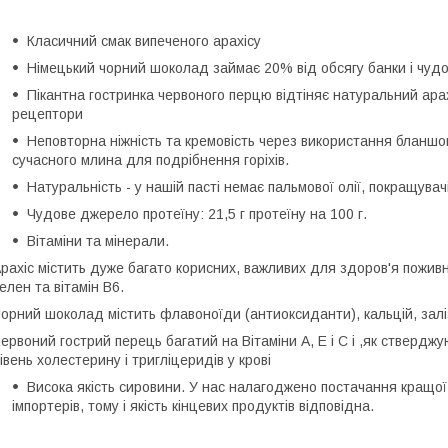
Класичний смак випеченого арахісу
Німецький чорний шоколад займає 20% від обсягу банки і чудо
Пікантна гостринка червоного перцю відтіняє натуральний арах
рецептори
Неповторна ніжність та кремовість через використання бланшов
сучасного млина для подрібнення горіхів.
Натуральність - у нашій пасті немає пальмової олії, покращувачі
Чудове джерело протеїну: 21,5 г протеїну на 100 г.
Вітаміни та мінерали.
рахіс містить дуже багато корисних, важливих для здоров'я поживни
елен та вітамін В6.
орний шоколад містить флавоноїди (антиоксиданти), кальцій, залізо,
ервоний гострий перець багатий на Вітаміни А, Е і С і ,як ствердж
івень холестерину і тригліцеридів у крові
Висока якість сировини. У нас налагоджено постачання кращої
імпортерів, тому і якість кінцевих продуктів відповідна.