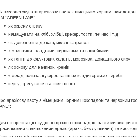
к використовувати арахісову пасту з німецьким чорним шоколад
М "GREEN LANE":
як окрему страву
намащувати на хліб, хлібці, крекер, тости, печиво і т.д
як доповнення до каш, мюслі та гранол
з млинцями, оладками, сирниками та панкейками
як топінг до фруктових салатів, морозива, домашнього сиру
як основу для начинок, кремів
у складі печива, цукерок та інших кондитерських виробів
перед тренування та після нього
ро арахісову пасту з німецьким чорним шоколадом та червоним
ANE":
ля створення цієї чудової горіхово-шоколадної пасти ми використ
разильський бланшований арахіс (арахіс без лушпиння) та високоя
початку ми дбайливо випікаємо арахіс, потім перемелюючи його на