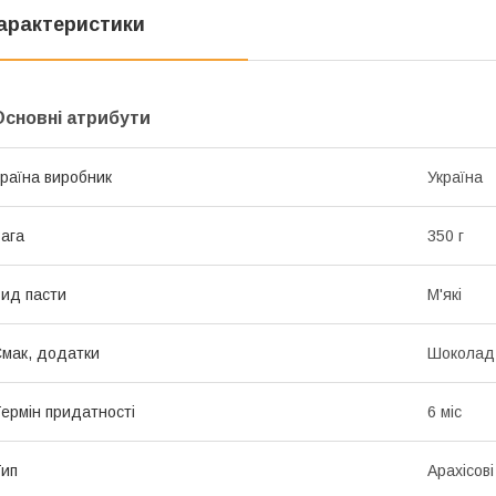
арактеристики
Основні атрибути
раїна виробник
Україна
ага
350 г
ид пасти
М'які
мак, додатки
Шоколад
ермін придатності
6 міс
ип
Арахісові