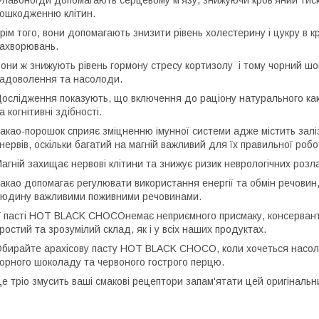
лавоноїди допомагають серцевому м'язу, знижуючи кров'яний тиск
ошкодженню клітин.
рім того, вони допомагають знизити рівень холестерину і цукру в к
ахворювань.
они ж знижують рівень гормону стресу кортизолу і тому чорний шо
адоволення та насолоди.
ослідження показують, що включення до раціону натурального как
а когнітивні здібності.
акао-порошок сприяє зміцненню імунної системи адже містить залізо
 нервів, оскільки багатий на магній важливий для їх правильної робо
агній захищає нервові клітини та знижує ризик неврологічних розла
акао допомагає регулювати використання енергії та обмін речовин,
юдину важливими поживними речовинами.
 пасті HOT BLACK CHOCOнемає неприємного присмаку, консервантів,
ростий та зрозумілий склад, як і у всіх наших продуктах.
бирайте арахісову пасту HOT BLACK CHOCO, коли хочеться насол
орного шоколаду та червоного гострого перцю.
е тріо змусить ваші смакові рецептори запам'ятати цей оригінальн