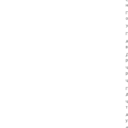
н
П
о
У
П
А
в
Д
р
Ч
р
Ч
П
д
Ч
т
А
у