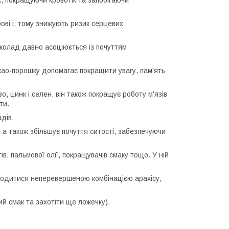
, покращуючи кровотік та запобігаючи
рові і, тому знижують ризик серцевих
колад давно асоціюється із почуттям
ао-порошку допомагає покращити увагу, пам'ять
, цинк і селен, він також покращує роботу м'язів
ти.
дів.
 а також збільшує почуття ситості, забезпечуючи
 пальмової олії, покращувачів смаку тощо. У ній
одитися неперевершеною комбінацією арахісу,
ий смак та захотіти ще ложечку).