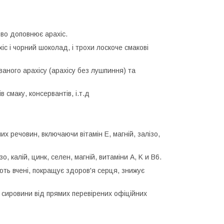
во доповнює арахіс.
іс і чорний шоколад, і трохи лоскоче смакові
аного арахісу (арахісу без лушпиння) та
в смаку, консервантів, і.т.д
х речовин, включаючи вітамін Е, магній, залізо,
 калій, цинк, селен, магній, витаміни А, K и B6.
ують вчені, покращує здоров'я серця, знижує
 сировини від прямих перевірених офіційних