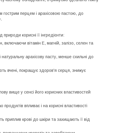
м гострим перцем і арахісовою пастою, до
.
природи корисні її інгредієнти:
 включаючи вітамін Е, магній, залізо, селен та
 натуральну арахісову пасту, менше схильні до
ують вчені, покращує здоров'я серця, знижує
ову вище у сенсі його корисних властивостей
 продуктів впливає і на корисні властивості
 приплив крові до шкіри та захищають її від