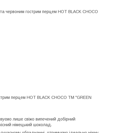
ом та червоним гострим перцем HOT BLACK CHOCO
 гострим перцем HOT BLACK CHOCO ТМ "GREEN
овуємо лише свіжо випечений добірний
кісний німецький шоколад.
 сучасному обладнанні, отримуємо ідеально ніжну