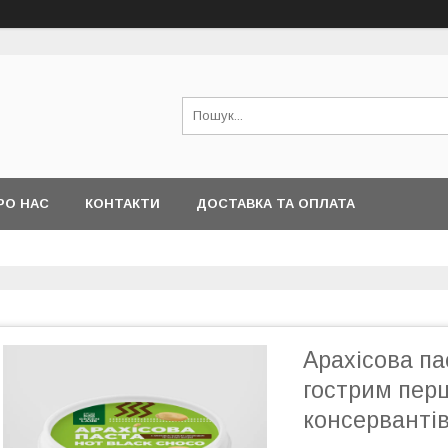
РО НАС
КОНТАКТИ
ДОСТАВКА ТА ОПЛАТА
Арахісова п
гострим перц
консервант