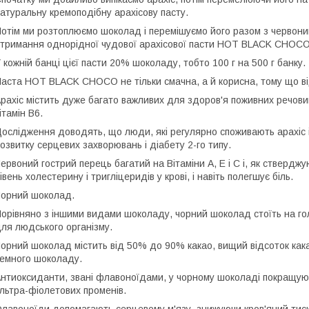
атуральну кремоподібну арахісову пасту.
отім ми розтоплюємо шоколад і перемішуємо його разом з червони
тримання однорідної чудової арахісової пасти HOT BLACK CHOCO
 кожній банці цієї пасти 20% шоколаду, тобто 100 г на 500 г банку.
аста HOT BLACK CHOCO не тільки смачна, а й корисна, тому що від 
рахіс містить дуже багато важливих для здоров'я поживних речовин,
ітамін В6.
ослідження доводять, що люди, які регулярно споживають арахіс і
озвитку серцевих захворювань і діабету 2-го типу.
ервоний гострий перець багатий на Вітаміни А, Е і С і, як ствердж
івень холестерину і тригліцеридів у крові, і навіть полегшує біль.
орний шоколад.
орівняно з іншими видами шоколаду, чорний шоколад стоїть на гол
ля людського організму.
орний шоколад містить від 50% до 90% какао, вищий відсоток какао
емного шоколаду.
нтиоксиданти, звані флавоноїдами, у чорному шоколаді покращують
льтра-фіолетових променів.