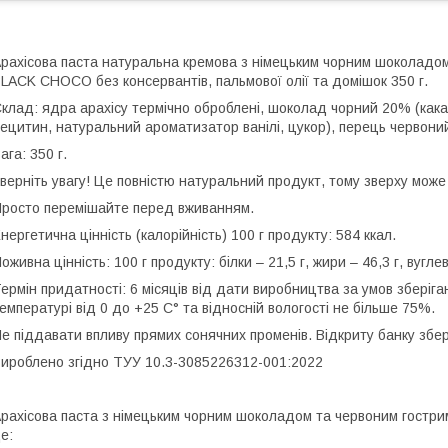
рахісова паста натуральна кремова з німецьким чорним шоколад
LACK CHOCO без консервантів, пальмової олії та домішок 350 г.
клад: ядра арахісу термічно оброблені, шоколад чорний 20% (кака
ецитин, натуральний ароматизатор ванілі, цукор), перець червони
ага: 350 г.
верніть увагу! Це повністю натуральний продукт, тому зверху може
росто перемішайте перед вживанням.
нергетична цінність (калорійність) 100 г продукту: 584 ккал.
оживна цінність: 100 г продукту: білки – 21,5 г, жири – 46,3 г, вугле
ермін придатності: 6 місяців від дати виробництва за умов зберіг
емпературі від 0 до +25 С° та відносній вологості не більше 75%.
е піддавати впливу прямих сонячних променів. Відкриту банку збер
ироблено згідно ТУУ 10.3-3085226312-001:2022
рахісова паста з німецьким чорним шоколадом та червоним гос
е: