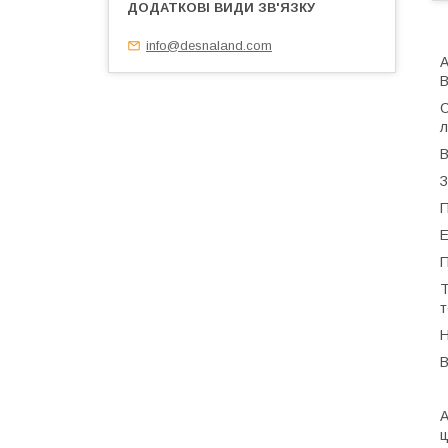
info@desnaland.com
А
B
С
л
В
З
П
Е
П
Т
т
Н
В
А
ц