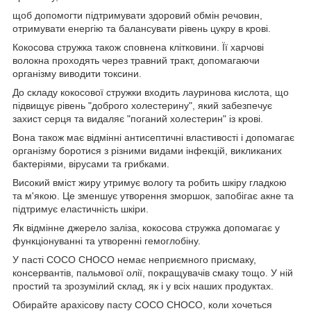
щоб допомогти підтримувати здоровий обмін речовин,
отримувати енергію та балансувати рівень цукру в крові.
Кокосова стружка також сповнена клітковини. Її харчові
волокна проходять через травний тракт, допомагаючи
організму виводити токсини.
До складу кокосової стружки входить лауринова кислота, що
підвищує рівень "доброго холестерину", який забезпечує
захист серця та видаляє "поганий холестерин" із крові.
Вона також має відмінні антисептичні властивості і допомагає
організму боротися з різними видами інфекцій, викликаних
бактеріями, вірусами та грибками.
Високий вміст жиру утримує вологу та робить шкіру гладкою
та м'якою. Це зменшує утворення зморшок, запобігає акне та
підтримує еластичність шкіри.
Як відмінне джерело заліза, кокосова стружка допомагає у
функціонуванні та утворенні гемоглобіну.
У пасті COCO CHOCO немає неприємного присмаку,
консервантів, пальмової олії, покращувачів смаку тощо. У ній
простий та зрозумілий склад, як і у всіх наших продуктах.
Обирайте арахісову пасту COCO CHOCO, коли хочеться