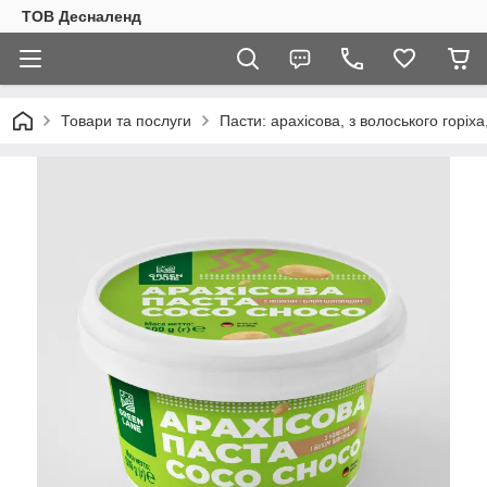
ТОВ Десналенд
Товари та послуги
Пасти: арахісова, з волоського горіха