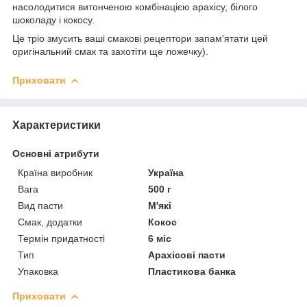
насолодитися витонченою комбінацією арахісу, білого
шоколаду і кокосу.
Це тріо змусить ваші смакові рецептори запам'ятати цей
оригінальний смак та захотіти ще ложечку).
Приховати
Характеристики
Основні атрибути
Країна виробник
Україна
Вага
500 г
Вид пасти
М'які
Смак, додатки
Кокос
Термін придатності
6 міс
Тип
Арахісові пасти
Упаковка
Пластикова банка
Приховати