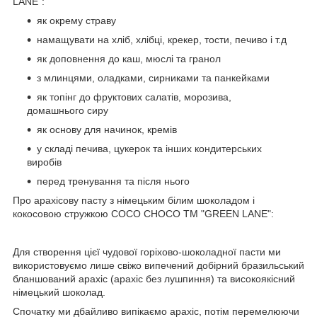
LANE":
як окрему страву
намащувати на хліб, хлібці, крекер, тости, печиво і т.д
як доповнення до каш, мюслі та гранол
з млинцями, оладками, сирниками та панкейками
як топінг до фруктових салатів, морозива,
домашнього сиру
як основу для начинок, кремів
у складі печива, цукерок та інших кондитерських
виробів
перед тренування та після нього
Про арахісову пасту з німецьким білим шоколадом і
кокосовою стружкою COCO CHOCO ТМ "GREEN LANE":
Для створення цієї чудової горіхово-шоколадної пасти ми
використовуємо лише свіжо випечений добірний бразильський
бланшований арахіс (арахіс без лушпиння) та високоякісний
німецький шоколад.
Спочатку ми дбайливо випікаємо арахіс, потім перемелюючи