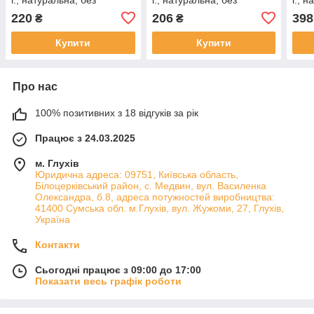
консервантів та домішок
консервантів та домішок
конс
220
206
398
₴
₴
COCO CHOCO
COCO CHOCO
COC
Купити
Купити
Про нас
100% позитивних з 18 відгуків за рік
Працює з 24.03.2025
м. Глухів
Юридична адреса: 09751, Київська область,
Білоцерківський район, с. Медвин, вул. Василенка
Олександра, б.8, адреса потужностей виробництва:
41400 Сумська обл. м.Глухів, вул. Жужоми, 27, Глухів,
Україна
Контакти
Сьогодні працює з 09:00 до 17:00
Показати весь графік роботи