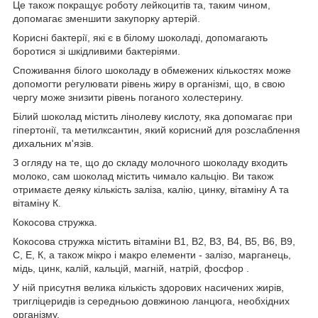
Це також покращує роботу лейкоцитів та, таким чином,
допомагає зменшити закупорку артерій.
Корисні бактерії, які є в білому шоколаді, допомагають
боротися зі шкідливими бактеріями.
Споживання білого шоколаду в обмежених кількостях може
допомогти регулювати рівень жиру в організмі, що, в свою
чергу може знизити рівень поганого холестерину.
Білий шоколад містить лінолеву кислоту, яка допомагає при
гіпертонії, та метилксантин, який корисний для розслаблення
дихальних м'язів.
З огляду на те, що до складу молочного шоколаду входить
молоко, сам шоколад містить чимало кальцію. Ви також
отримаєте деяку кількість заліза, калію, цинку, вітаміну А та
вітаміну К.
Кокосова стружка.
Кокосова стружка містить вітаміни В1, В2, B3, В4, B5, В6, В9,
С, Е, К, а також мікро і макро елементи - залізо, марганець,
мідь, цинк, калій, кальцій, магній, натрій, фосфор .
У ній присутня велика кількість здорових насичених жирів,
тригліцеридів із середньою довжиною ланцюга, необхідних
організму,