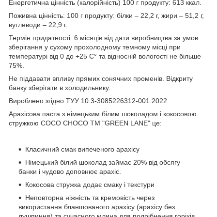
Енергетична цінність (калорійність) 100 г продукту: 613 ккал.
Поживна цінність: 100 г продукту: білки – 22,2 г, жири – 51,2 г,
вуглеводи – 22,9 г.
Термін придатності: 6 місяців від дати виробництва за умов
зберігання у сухому прохолодному темному місці при
температурі від 0 до +25 С° та відносній вологості не більше
75%.
Не піддавати впливу прямих сонячних променів. Відкриту
банку зберігати в холодильнику.
Вироблено згідно ТУУ 10.3-3085226312-001:2022
Арахісова паста з німецьким білим шоколадом і кокосовою
стружкою COCO CHOCO ТМ "GREEN LANE" це:
Класичний смак випеченого арахісу
Німецький білий шоколад займає 20% від обсягу
банки і чудово доповнює арахіс.
Кокосова стружка додає смаку і текстури
Неповторна ніжність та кремовість через
використання бланшованого арахісу (арахісу без
лушпиння) та сучасного млина для подрібнення горіхів.