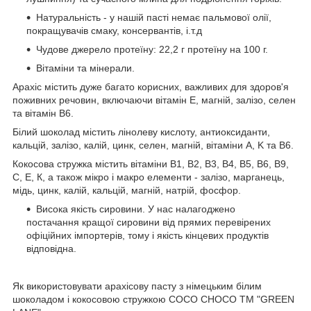
Натуральність - у нашій пасті немає пальмової олії,
покращувачів смаку, консервантів, і.т.д
Чудове джерело протеїну: 22,2 г протеїну на 100 г.
Вітаміни та мінерали.
Арахіс містить дуже багато корисних, важливих для здоров'я
поживних речовин, включаючи вітамін Е, магній, залізо, селен
та вітамін В6.
Білий шоколад містить лінолеву кислоту, антиоксиданти,
кальцій, залізо, калій, цинк, селен, магній, вітаміни А, K та B6.
Кокосова стружка містить вітаміни В1, В2, B3, В4, B5, В6, В9,
С, Е, К, а також мікро і макро елементи - залізо, марганець,
мідь, цинк, калій, кальцій, магній, натрій, фосфор.
Висока якість сировини. У нас налагоджено
постачання кращої сировини від прямих перевірених
офіційних імпортерів, тому і якість кінцевих продуктів
відповідна.
Як використовувати арахісову пасту з німецьким білим
шоколадом і кокосовою стружкою COCO CHOCO ТМ "GREEN