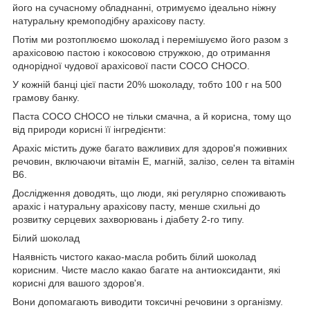
його на сучасному обладнанні, отримуємо ідеально ніжну
натуральну кремоподібну арахісову пасту.
Потім ми розтоплюємо шоколад і перемішуємо його разом з
арахісовою пастою і кокосовою стружкою, до отримання
однорідної чудової арахісової пасти COCO CHOCO.
У кожній банці цієї пасти 20% шоколаду, тобто 100 г на 500
грамову банку.
Паста COCO CHOCO не тільки смачна, а й корисна, тому що
від природи корисні її інгредієнти:
Арахіс містить дуже багато важливих для здоров'я поживних
речовин, включаючи вітамін Е, магній, залізо, селен та вітамін
В6.
Дослідження доводять, що люди, які регулярно споживають
арахіс і натуральну арахісову пасту, менше схильні до
розвитку серцевих захворювань і діабету 2-го типу.
Білий шоколад
Наявність чистого какао-масла робить білий шоколад
корисним. Чисте масло какао багате на антиоксиданти, які
корисні для вашого здоров'я.
Вони допомагають виводити токсичні речовини з організму.