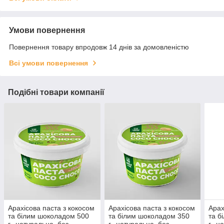
Умови повернення
Повернення товару впродовж 14 днів за домовленістю
Всі умови повернення
Подібні товари компанії
Арахісова паста з кокосом
Арахісова паста з кокосом
Арах
та білим шоколадом 500
та білим шоколадом 350
та б
г., натуральна, без
г., натуральна, без
г., 