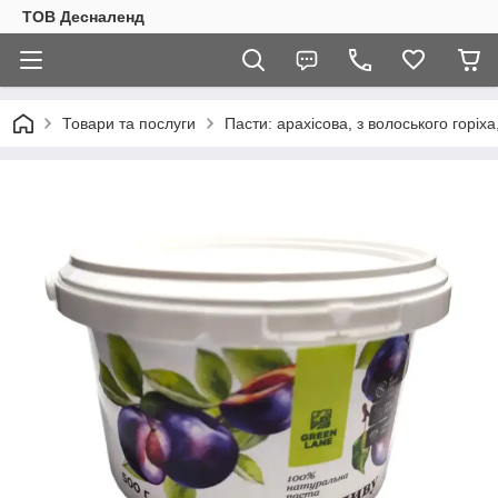
ТОВ Десналенд
Товари та послуги
Пасти: арахісова, з волоського горіха