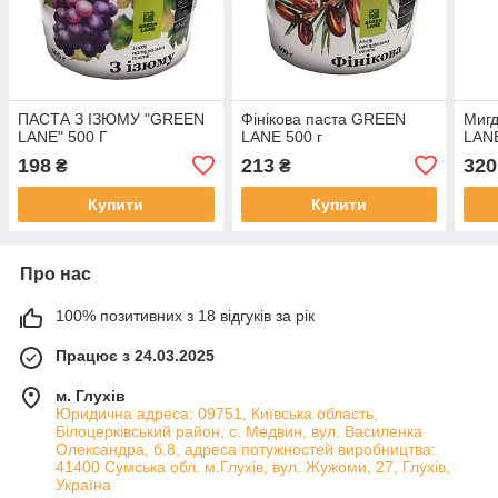
ПАСТА З ІЗЮМУ "GREEN
Фінікова паста GREEN
Миг
LANE" 500 Г
LANE 500 г
LANE
198
213
320
₴
₴
Купити
Купити
Про нас
100% позитивних з 18 відгуків за рік
Працює з 24.03.2025
м. Глухів
Юридична адреса: 09751, Київська область,
Білоцерківський район, с. Медвин, вул. Василенка
Олександра, б.8, адреса потужностей виробництва:
41400 Сумська обл. м.Глухів, вул. Жужоми, 27, Глухів,
Україна