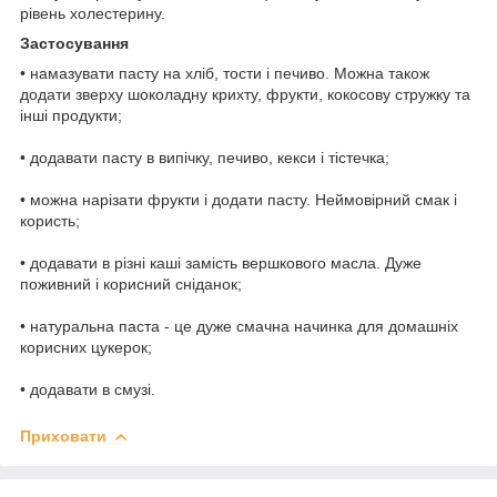
рівень холестерину.
Застосування
• намазувати пасту на хліб, тости і печиво. Можна також
додати зверху шоколадну крихту, фрукти, кокосову стружку та
інші продукти;
• додавати пасту в випічку, печиво, кекси і тістечка;
• можна нарізати фрукти і додати пасту. Неймовірний смак і
користь;
• додавати в різні каші замість вершкового масла. Дуже
поживний і корисний сніданок;
• натуральна паста - це дуже смачна начинка для домашніх
корисних цукерок;
• додавати в смузі.
Приховати