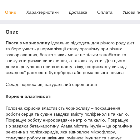
Опис
Характеристики
Доставка
Оплата
Умови п
Опис
Паста з чорносливу
ідеально підходить для різного роду дієт
та бере участь у нормалізації стану організму при різних
захворюваннях, багато з яких може не тільки запобігати та
знижувати ризики виникнення, а також лікувати. Для цього
досить регулярно вживати пасту в їжу, наприклад у вигляді
складової ранкового бутерброда або домашнього печива.
Склад: чорнослив, натуральний сироп агави
Корисні властивості
Головна корисна властивість чорносливу – покращення
роботи серця та судин завдяки вмісту поліфенолів та калію.
Покращує роботу нирок завдяки натрію та калію. Покращує
зір завдяки бета-каротину. Агава містить інулін – це органічна
речовина з полісахаридів, яка відновлює мікрофлору,
стимулює роботу кишківника, зміцнює імунітет та знижує