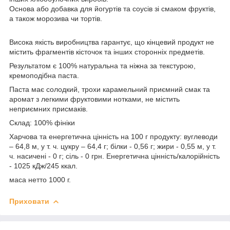
Основа або добавка для йогуртів та соусів зі смаком фруктів,
а також морозива чи тортів.
Висока якість виробництва гарантує, що кінцевий продукт не
містить фрагментів кісточок та інших сторонніх предметів.
Результатом є 100% натуральна та ніжна за текстурою,
кремоподібна паста.
Паста має солодкий, трохи карамельний приємний смак та
аромат з легкими фруктовими нотками, не містить
неприємних присмаків.
Склад: 100% фініки
Харчова та енергетична цінність на 100 г продукту: вуглеводи
– 64,8 м, у т. ч. цукру – 64,4 г; білки - 0,56 г; жири - 0,55 м, у т.
ч. насичені - 0 г; сіль - 0 грн. Енергетична цінність/калорійність
- 1025 кДж/245 ккал.
маса нетто 1000 г.
Приховати