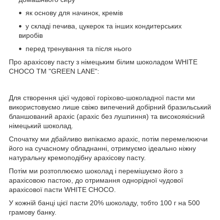
як основу для начинок, кремів
у складі печива, цукерок та інших кондитерських
виробів
перед тренування та після нього
Про арахісову пасту з німецьким білим шоколадом WHITE
CHOCO TM "GREEN LANE":
Для створення цієї чудової горіхово-шоколадної пасти ми
використовуємо лише свіжо випечений добірний бразильський
бланшований арахіс (арахіс без лушпиння) та високоякісний
німецький шоколад.
Спочатку ми дбайливо випікаємо арахіс, потім перемелюючи
його на сучасному обладнанні, отримуємо ідеально ніжну
натуральну кремоподібну арахісову пасту.
Потім ми розтоплюємо шоколад і перемішуємо його з
арахісовою пастою, до отримання однорідної чудової
арахісової пасти WHITE CHOCO.
У кожній банці цієї пасти 20% шоколаду, тобто 100 г на 500
грамову банку.