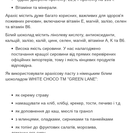
Вітаміни та мінерали.
Арахіс містить дуже багато корисних, важливих для здоров'я
поживних речовин, включаючи вітамін Е, магній, залізо, селен
та вітамін В6.
Білий шоколад містить лінолеву кислоту, антиоксиданти,
кальцій, залізо, калій, цинк, селен, магній, вітаміни А, K та B6.
Висока якість сировини. У нас налагоджено
постачання кращої сировини від прямих перевірених
офіційних імпортерів, тому і якість кінцевих продуктів
відповідна.
Як використовувати арахісову пасту з німецьким білим
шоколадом WHITE CHOCO TM "GREEN LANE":
як окрему страву
намащувати на хліб, хлібці, крекер, тости, печиво і т.д
як доповнення до каш, мюслі та гранол
з млинцями, оладками, сирниками та панкейками
як топінг до фруктових салатів, морозива,
домашнього сиру