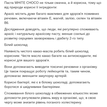
Паста WHITE CHOCO не тільки смачна, а й корисна, тому що
від природи корисні її інгредієнти:
Арахіс містить дуже багато важливих для здоров'я поживних
речовин, включаючи вітамін Е, магній, залізо, селен та вітамін
В6.
Дослідження доводять, що люди, які регулярно споживають
арахіс і натуральну арахісову пасту, менше схильні до
розвитку серцевих захворювань і діабету 2-го типу.
Білий шоколад
Наявність чистого какао-масла робить білий шоколад
корисним. Чисте масло какао багате на антиоксиданти, які
корисні для вашого здоров'я.
Вони допомагають виводити токсичні речовини з організму.
Це також покращує роботу лейкоцитів та, таким чином,
допомагає зменшити закупорку артерій.
Корисні бактерії, які є в білому шоколаді, допомагають
боротися зі шкідливими бактеріями.
Споживання білого шоколаду в обмежених кількостях може
допомогти регулювати рівень жиру в організмі, що, в свою
чергу може знизити рівень поганого холестерину.