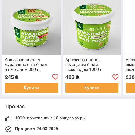
Арахісова паста з
Арахісова паста з
Арах
журавлиною та білим
німецьким білим
німе
шоколадом 350 г.,
шоколадом 1000 г.,
шоко
натуральна, без
натуральна, без
нату
245
483
239
₴
₴
консервантів та домішок
консервантів та домішок
конс
CRANBERRY CHOCO
WHITE CHOCO
CHO
Купити
Купити
Про нас
100% позитивних з 18 відгуків за рік
Працює з 24.03.2025