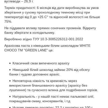
вуглеводи – 26,9 г.
Термін придатності: 6 місяців від дати виробництва за умов
зберігання у сухому прохолодному темному місці при
температурі від 0 до +25 С° та відносній вологості не більше
75%.
Не піддавати впливу прямих сонячних променів. Відкриту
банку зберігати в холодильнику.
Вироблено згідно ТУУ 10.3-3085226312-001:2022
Арахісова паста з німецьким білим шоколадом WHITE
CHOCO ТМ "GREEN LANE" це:
Класичний смак випеченого арахісу
Німецький білий шоколад займає 20% від обсягу
банки і чудово доповнює арахіс.
Неповторна ніжність та кремовість через
використання бланшованого арахісу (арахісу без
лушпиння) та сучасного млина для подрібнення горіхів.
Натуральність - у нашій пасті немає пальмової олії,
покращувачів смаку, консервантів, і.т.д
Чудове джерело протеїну: 22,2 г протеїну на 100 г.