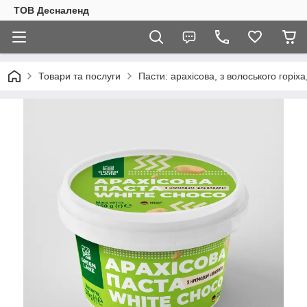
ТОВ Десналенд
Товари та послуги
Пасти: арахісова, з волоського горіха