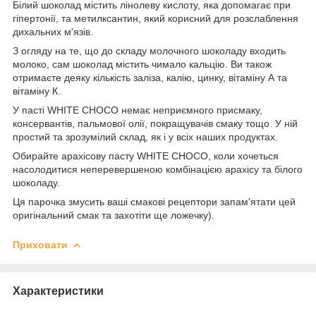
Білий шоколад містить лінолеву кислоту, яка допомагає при
гіпертонії, та метилксантин, який корисний для розслаблення
дихальних м'язів.
З огляду на те, що до складу молочного шоколаду входить
молоко, сам шоколад містить чимало кальцію. Ви також
отримаєте деяку кількість заліза, калію, цинку, вітаміну А та
вітаміну К.
У пасті WHITE CHOCO немає неприємного присмаку,
консервантів, пальмової олії, покращувачів смаку тощо. У ній
простий та зрозумілий склад, як і у всіх наших продуктах.
Обирайте арахісову пасту WHITE CHOCO, коли хочеться
насолодитися неперевершеною комбінацією арахісу та білого
шоколаду.
Ця парочка змусить ваші смакові рецептори запам'ятати цей
оригінальний смак та захотіти ще ложечку).
Приховати
Характеристики