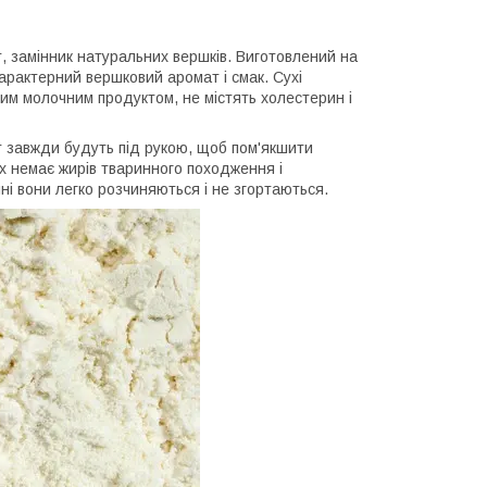
, замінник натуральних вершків. Виготовлений на
характерний вершковий аромат і смак. Сухі
ним молочним продуктом, не містять холестерин і
нт завжди будуть під рукою, щоб пом'якшити
ах немає жирів тваринного походження і
нні вони легко розчиняються і не згортаються.