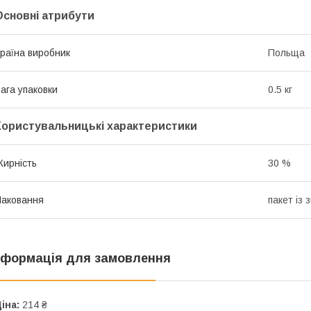
Основні атрибути
раїна виробник
Польща
ага упаковки
0.5 кг
Користувальницькі характеристики
ирність
30 %
аковання
пакет із 
нформація для замовлення
іна:
214 ₴