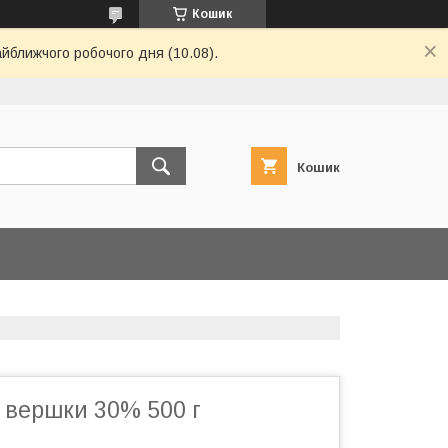
Кошик
айближчого робочого дня (10.08).
Кошик
і вершки 30% 500 г