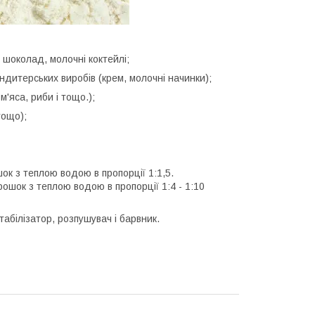
й шоколад, молочні коктейлі;
ондитерських виробів (крем, молочні начинки);
м'яса, риби і тощо.);
тощо);
ок з теплою водою в пропорції 1:1,5.
ошок з теплою водою в пропорції 1:4 - 1:10
табілізатор, розпушувач і барвник.