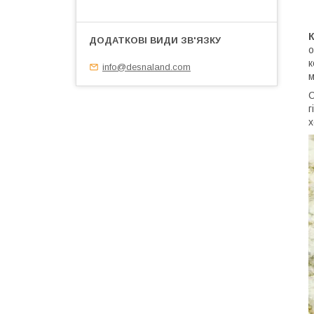
о
к
info@desnaland.com
м
С
г
х