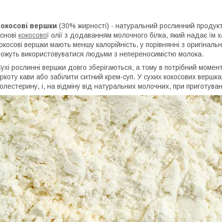
Кокосові вершки
(30% жирності) - натуральний рослинний продукт
снові
кокосово
ї олії з додаванням молочного білка, який надає їм 
окосові вершки мають меншу калорійність, у порівнянні з оригіналь
ожуть використовуватися людьми з непереносимістю молока.
ухі рослинні вершки довго зберігаються, а тому в потрібний моме
іркоту кави або забілити ситний крем-суп. У сухих кокосових вершк
олестерину, і, на відміну від натуральних молочних, при приготува