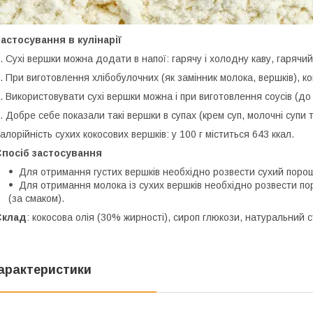
астосування в кулінарії
. Сухі вершки можна додати в напої: гарячу і холодну каву, гарячи
. При виготовлення хлібобулочних (як замінник молока, вершків), к
. Використовувати сухі вершки можна і при виготовлення соусів (до 
. Добре себе показали такі вершки в супах (крем суп, молочні супи 
алорійність сухих кокосових вершків: у 100 г міститься 643 ккал.
Спосіб застосування
Для отримання густих вершків необхідно розвести сухий порош
Для отримання молока із сухих вершків необхідно розвести пор
(за смаком).
Склад
: кокосова олія (30% жирності), сироп глюкози, натуральний с
арактеристики