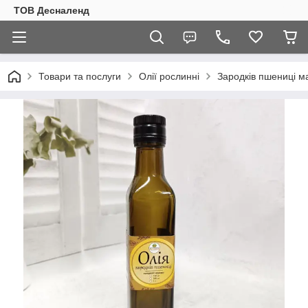
ТОВ Десналенд
Товари та послуги
Олії рослинні
Зародків пшениці м