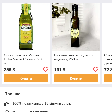
Олія оливкова Monini
Рижієва олія холодного
Соня
Extra Virgin Classico 250
віджиму, 250 мл
холо
мл
Десн
256
191
72
₴
₴
Купити
Купити
Про нас
100% позитивних з 18 відгуків за рік