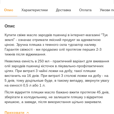
Опис
Характеристики
Доставка
Оплата
Умови п
Опис
Купити свіже масло зародків пшениці в інтернет-магазині "Тук
землі" - означає отримати якісний продукт за адекватною
ціною. Зручна пляшка з темного скла +дозатор наливу.
Гарантія свіжості - ми продаємо олії протягом перших 2-3
тижнів після віджимання.
Невелика ємність в 250 мл - практичний варіант для вживання
олії зародків пшениці кісточок в лікувально-профілактичних
цілях. При витраті 3 чайні ложки на добу, такої пляшки
вистачить на 16 днів. При витраті 3 столові ложки на добу - на
5 днів, тому доцільніше буде, в такому випадку, звернути увагу
на ємності 0,5 л або 1 л.
Після відкриття пляшки масло бажано вжити протягом 45 днів,
зберігати в холодильнику, не залишати пляшку з відкритою
кришкою, а завжди, після використання щільно закривати.
Приховати