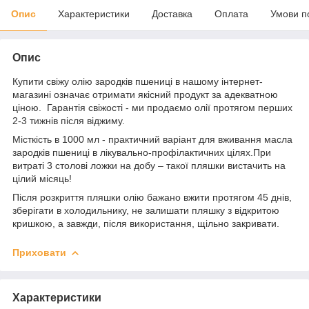
Опис
Характеристики
Доставка
Оплата
Умови п
Опис
Купити свіжу олію зародків пшениці в нашому інтернет-
магазині означає отримати якісний продукт за адекватною
ціною. Гарантія свіжості - ми продаємо олії протягом перших
2-3 тижнів після віджиму.
Місткість в 1000 мл - практичний варіант для вживання масла
зародків пшениці в лікувально-профілактичних цілях.При
витраті 3 столові ложки на добу – такої пляшки вистачить на
цілий місяць!
Після розкриття пляшки олію бажано вжити протягом 45 днів,
зберігати в холодильнику, не залишати пляшку з відкритою
кришкою, а завжди, після використання, щільно закривати.
Приховати
Характеристики