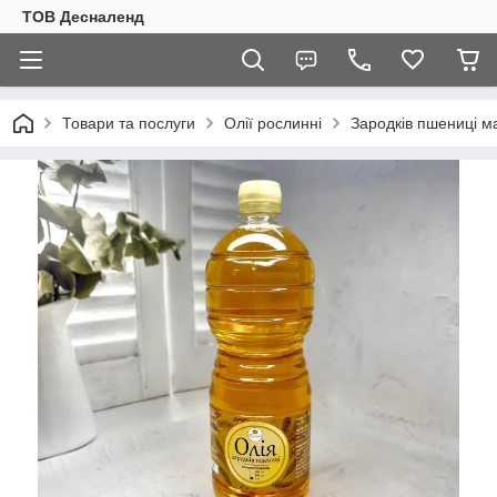
ТОВ Десналенд
Товари та послуги
Олії рослинні
Зародків пшениці м