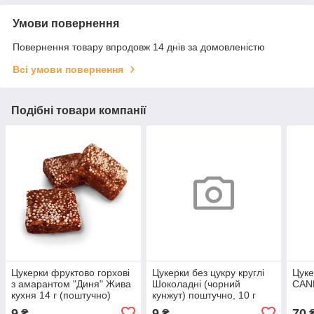
Умови повернення
Повернення товару впродовж 14 днів за домовленістю
Всі умови повернення
Подібні товари компанії
Цукерки фруктово горхові
Цукерки без цукру круглі
Цуке
з амарантом "Диня" Жива
Шоколадні (чорний
CAND
кухня 14 г (поштучно)
кунжут) поштучно, 10 г
9
9
70
₴
₴