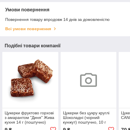
Умови повернення
Повернення товару впродовж 14 днів за домовленістю
Всі умови повернення
Подібні товари компанії
Цукерки фруктово горхові
Цукерки без цукру круглі
Цуке
з амарантом "Диня" Жива
Шоколадні (чорний
CAND
кухня 14 г (поштучно)
кунжут) поштучно, 10 г
9
9
70
₴
₴