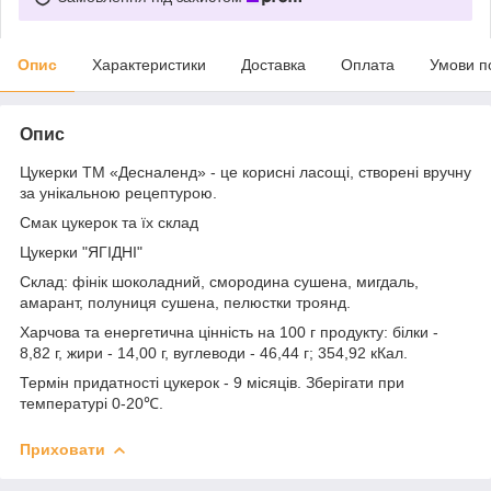
Опис
Характеристики
Доставка
Оплата
Умови п
Опис
Цукерки ТМ «Десналенд» - це корисні ласощі, створені вручну
за унікальною рецептурою.
Смак цукерок та їх склад
Цукерки "ЯГІДНІ"
Склад: фінік шоколадний, смородина сушена, мигдаль,
амарант, полуниця сушена, пелюстки троянд.
Харчова та енергетична цінність на 100 г продукту: білки -
8,82 г, жири - 14,00 г, вуглеводи - 46,44 г; 354,92 кКал.
Термін придатності цукерок - 9 місяців. Зберігати при
температурі 0-20℃.
Приховати