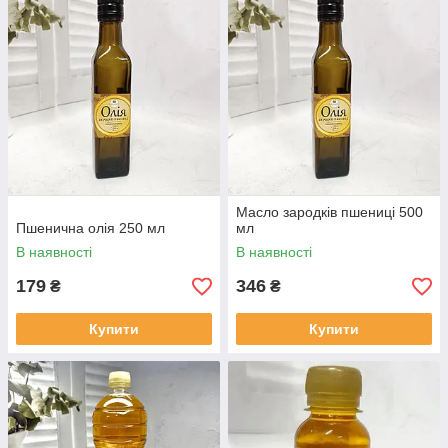
зняття запалення шкіри і внутрішніх органів,
загоєння ушкодження шкірних покривів (опіки, рани,
дерматити),
поліпшення кровообігу,
зміцнення серцево-судинної
і центральної нервової системи.
Відзначено як ефективний засіб в боротьбі з
безпліддям,
Масло зародків пшениці 500
простатит та іншими порушеннями в роботі
Пшенична олія 250 мл
мл
репродуктивної системи,
В наявності
В наявності
у тому числі - підвищує потенцію.
179
346
₴
₴
Масло зародків пшениці заспокоює нерви,
зменшує кількість холестерину,
Купити
Купити
налагоджує гормональний фон,
запобігає варикоз,
пригнічує ріст ракових клітин,
виводить з організму вільні радикали і токсини.