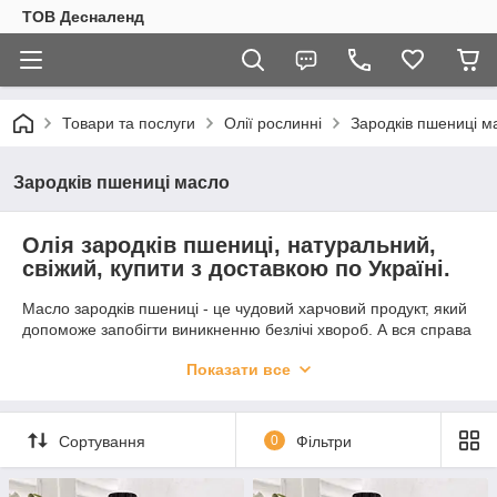
ТОВ Десналенд
Товари та послуги
Олії рослинні
Зародків пшениці м
Зародків пшениці масло
Олія зародків пшениці, натуральний,
свіжий, купити з доставкою по Україні.
Масло зародків пшениці - це чудовий харчовий продукт, який
допоможе запобігти виникненню безлічі хвороб. А вся справа
в тому, що воно дуже багате вітаміном Е, який є сильним
Показати все
антиоксидантом і називається в народі "вітаміном молодості".
Вживання олії зародків пшениці приносить таку користь:
зміцнення імунітету,
Сортування
0
Фільтри
нормалізація метаболізму,
уповільнення старіння,